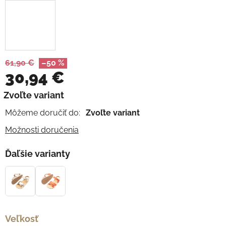
61,90 €
–50 %
30,94 €
Jednotková cena:
Zvoľte variant
Môžeme doručiť do:
Zvoľte variant
Možnosti doručenia
Ďaľšie varianty
Veľkosť