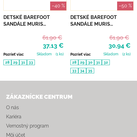
–40 %
–50 %
DETSKÉ BAREFOOT
DETSKÉ BAREFOOT
SANDÁLE MURIS
SANDÁLE MURIS
FLORENCE JUNIOR -
FLORENCE JUNIOR - TILE
61,90 €
61,90 €
LIGHT GOLD
37,13 €
30,94 €
Skladom
(1 ks)
Skladom
(2 ks)
Pozrieť viac
Pozrieť viac
28
29
31
33
28
29
30
31
32
33
34
35
Zápätie
ZÁKAZNÍCKE CENTRUM
O nás
Kariéra
Vernostný program
Môj účet