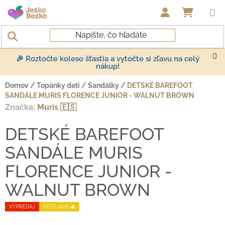
Prejsť na obsah
NÁKUP
🎉 Roztočte koleso šťastia a vytočte si zľavu na celý
nákup!
Domov
/
Topánky deti
/
Sandálky
/
DETSKÉ BAREFOOT
SANDÁLE MURIS FLORENCE JUNIOR - WALNUT BROWN
Značka:
Muris 🇪🇸
DETSKÉ BAREFOOT
SANDÁLE MURIS
FLORENCE JUNIOR -
WALNUT BROWN
VÝPREDAJ
LETO 2026 🌊