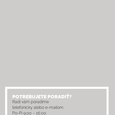
POTREBUJETE PORADIŤ?
Radi vám poradíme
telefonicky alebo e-mailom
Po-Pi 9:00 – 16:00