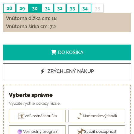
28
29
30
31
32
33
34
35
Vnútorná dĺžka cm: 18
Vnútorná šírka cm: 7.2
DO KOŠÍKA
ZRÝCHLENÝ NÁKUP
Vyberte správne
Využite rýchle odkazy nižšie.
Veľkostná tabuľka
Nadmerkový ťahák
Vernostný program
Strážiť dostupnosť