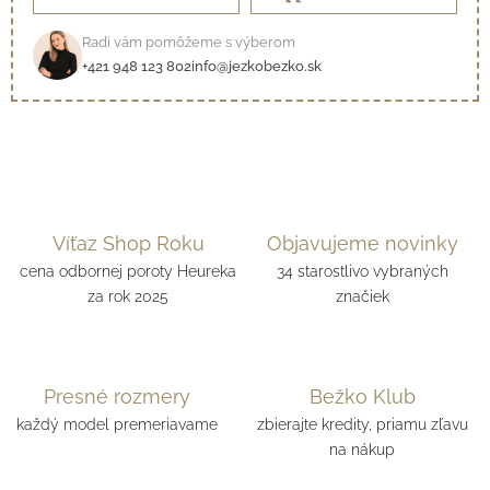
Radi vám pomôžeme s výberom
+421 948 123 802
info@jezkobezko.sk
Víťaz Shop Roku
Objavujeme novinky
cena odbornej poroty Heureka
34 starostlivo vybraných
za rok 2025
značiek
Presné rozmery
Bežko Klub
každý model premeriavame
zbierajte kredity, priamu zľavu
na nákup