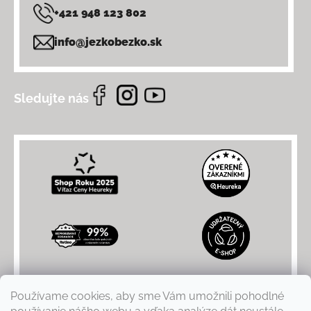
+421 948 123 802
info@jezkobezko.sk
Sledujte nás
Používame cookies, aby sme Vám umožnili pohodlné