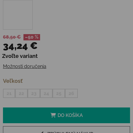
68,50 €
–50 %
34,24 €
Jednotková cena:
Zvoľte variant
Možnosti doručenia
Veľkosť
21
22
23
24
25
26
DO KOŠÍKA