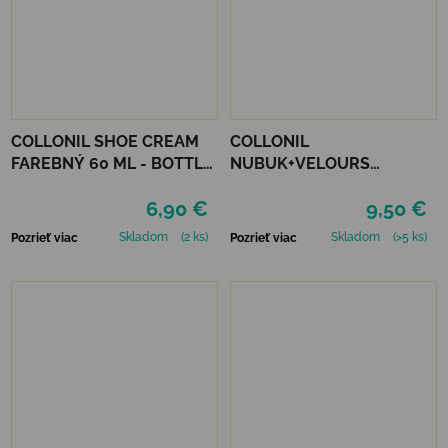
COLLONIL SHOE CREAM
COLLONIL
FAREBNÝ 60 ML - BOTTLE
NUBUK+VELOURS
GREEN
NEUTRÁLNY
6,90 €
9,50 €
Skladom
(2 ks)
Skladom
(>5 ks)
Pozrieť viac
Pozrieť viac