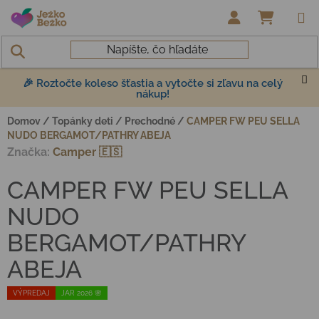
Prejsť na obsah
NÁKUP
🎉 Roztočte koleso šťastia a vytočte si zľavu na celý
nákup!
Domov
/
Topánky deti
/
Prechodné
/
CAMPER FW PEU SELLA
NUDO BERGAMOT/PATHRY ABEJA
Značka:
Camper 🇪🇸
CAMPER FW PEU SELLA
NUDO
BERGAMOT/PATHRY
ABEJA
VÝPREDAJ
JAR 2026 🌸