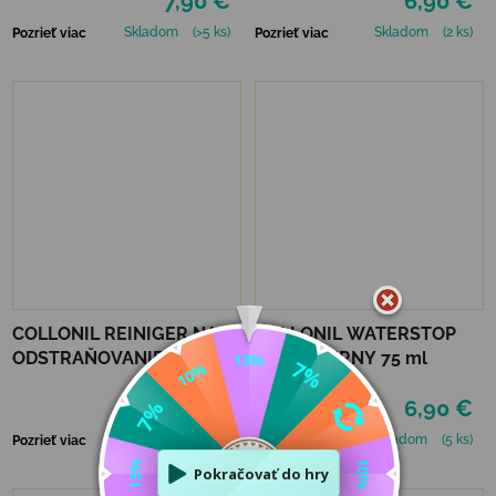
7,90 €
6,90 €
Skladom
(>5 ks)
Skladom
(2 ks)
Pozrieť viac
Pozrieť viac
COLLONIL REINIGER NA
COLLONIL WATERSTOP
ODSTRAŇOVANIE ŠKVŔN
KRÉM ČIERNY 75 ml
200 ML
9,90 €
6,90 €
Skladom
(>5 ks)
Skladom
(5 ks)
Pozrieť viac
Pozrieť viac