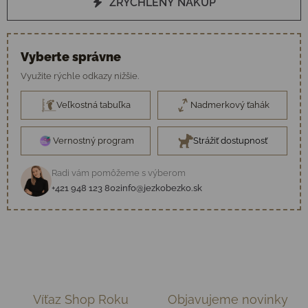
ZRÝCHLENÝ NÁKUP
Vyberte správne
Využite rýchle odkazy nižšie.
Veľkostná tabuľka
Nadmerkový ťahák
Vernostný program
Strážiť dostupnosť
Radi vám pomôžeme s výberom
+421 948 123 802
info@jezkobezko.sk
Víťaz Shop Roku
Objavujeme novinky