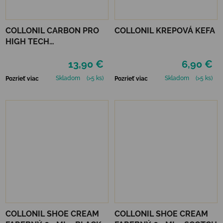
COLLONIL CARBON PRO
COLLONIL KREPOVÁ KEFA
HIGH TECH
IMPREGNAČNÝ SPREJ 400
13,90 €
6,90 €
ML
Skladom
(>5 ks)
Skladom
(>5 ks)
Pozrieť viac
Pozrieť viac
COLLONIL SHOE CREAM
COLLONIL SHOE CREAM