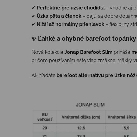
✔
Perfektné pre užšie chodidlá
– vhodné aj p
✔
Úzka päta a členok
– dajú sa dobre dotiah
✔
Nižší až normálny priehlavok
– flexibilný s
✨ Ľahké a ohybné barefoot topánky 
Nová kolekcia
Jonap Barefoot Slim
prináša
mo
pričom používaním ešte viac zmäkne. Mäkký vr
Ak hľadáte
barefoot alternatívu pre úzke nô