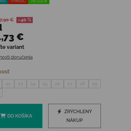
NKA
VÝPREDAJ
JAR 2026 🌸
7,90 €
–40 %
d
,73 €
te variant
otková cena:
osti doručenia
kosť
22
23
24
25
26
27
28
29
ZRÝCHLENÝ
DO KOŠÍKA
NÁKUP