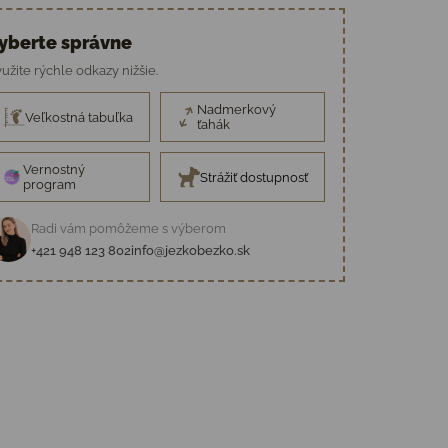
yberte správne
užite rýchle odkazy nižšie.
Nadmerkový
Veľkostná tabuľka
ťahák
Vernostný
Strážiť dostupnosť
program
Radi vám pomôžeme s výberom
+421 948 123 802
info@jezkobezko.sk