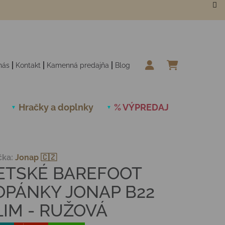
nás
Kontakt
Kamenná predajňa
Blog
NÁKUPN
Hračky a doplnky
% VÝPREDAJ
Novinky
čka:
Jonap 🇨🇿
ETSKÉ BAREFOOT
OPÁNKY JONAP B22
LIM - RUŽOVÁ