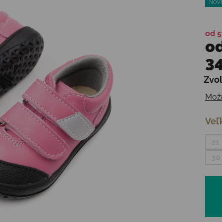
NOVI
od 5
o
34
Zvoľ
Jedn
Možn
Veľ
21
30