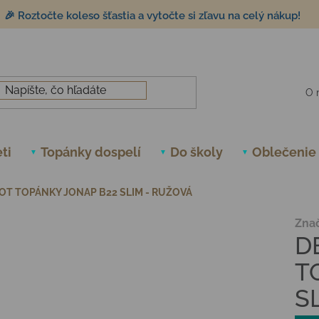
🎉 Roztočte koleso šťastia a vytočte si zľavu na celý nákup!
O 
ti
Topánky dospelí
Do školy
Oblečenie
OT TOPÁNKY JONAP B22 SLIM - RUŽOVÁ
Zna
D
T
S