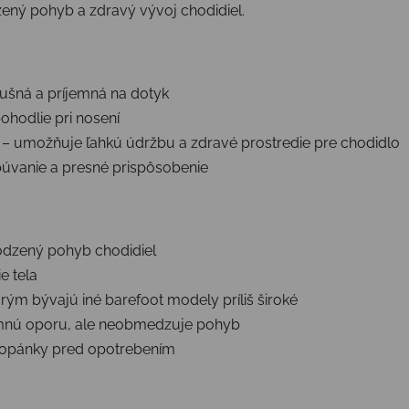
ený pohyb a zdravý vývoj chodidiel.
ušná a príjemná na dotyk
ohodlie pri nosení
– umožňuje ľahkú údržbu a zdravé prostredie pre chodidlo
úvanie a presné prispôsobenie
odzený pohyb chodidiel
e tela
orým bývajú iné barefoot modely príliš široké
mnú oporu, ale neobmedzuje pohyb
 topánky pred opotrebením