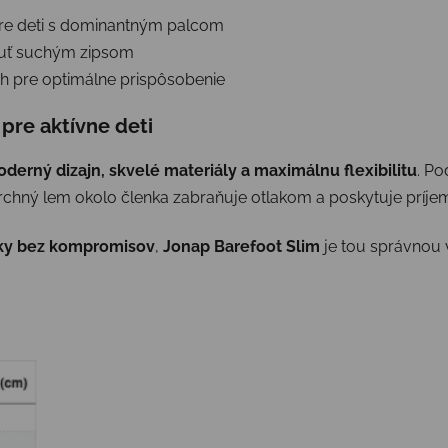
re deti s dominantným palcom
nuť suchým zipsom
trih pre optimálne prispôsobenie
pre aktívne deti
derný dizajn, skvelé materiály a maximálnu flexibilitu
. Po
chný lem okolo členka zabraňuje otlakom a poskytuje príjem
žky bez kompromisov
,
Jonap Barefoot Slim
je tou správnou 