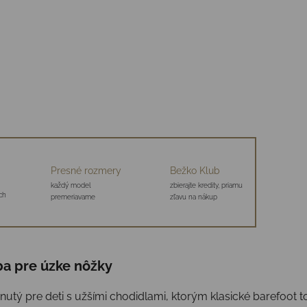
Presné rozmery
Bežko Klub
každý model
zbierajte kredity, priamu
ch
premeriavame
zľavu na nákup
ba pre úzke nôžky
nutý pre deti s užšími chodidlami, ktorým klasické barefoot to