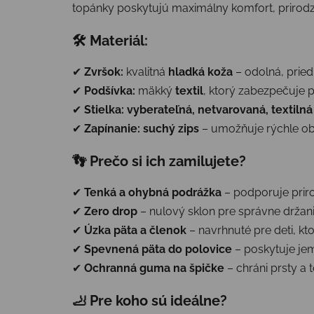
topánky poskytujú maximálny komfort, prirodz
🛠 Materiál:
✔
Zvršok:
kvalitná
hladká koža
– odolná, pried
✔
Podšívka:
mäkký
textil
, ktorý zabezpečuje p
✔
Stielka:
vyberateľná, netvarovaná, textilná
✔
Zapínanie:
suchý zips
– umožňuje rýchle ob
👣 Prečo si ich zamilujete?
✔
Tenká a ohybná podrážka
– podporuje prir
✔
Zero drop
– nulový sklon pre správne držani
✔
Úzka päta a členok
– navrhnuté pre deti, kt
✔
Spevnená päta do polovice
– poskytuje je
✔
Ochranná guma na špičke
– chráni prsty a
🦶 Pre koho sú ideálne?