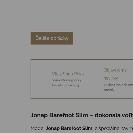
Ďalšie obrázky
Objavujeme
Víťaz Shop Roku
novinky
cena odbornej poroty
34 starostlivo vybraný
Heureka za rok 2025
značiek
Jonap Barefoot Slim – dokonalá voľ
Model
Jonap Barefoot Slim
je špeciálne navrh