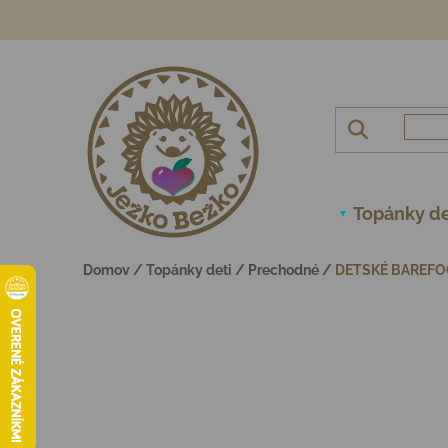
Prejsť na obsah
Topánky de
Domov
/
Topánky deti
/
Prechodné
/
DETSKÉ BAREFO