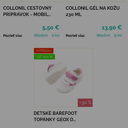
COLLONIL CESTOVNÝ
COLLONIL GÉL NA KOŽU
PRÍPRAVOK - MOBIL
230 ML
ČIERNY
5,50 €
13,90 €
Skladom
(2 ks)
Skladom
(5 ks)
Pozrieť viac
Pozrieť viac
VÝPREDAJ
JAR 2026 🌸
–30 %
DETSKÉ BAREFOOT
TOPÁNKY GEOX D
STEPPIEUP - WHITE/PINK