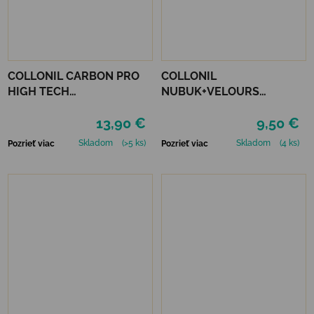
COLLONIL CARBON PRO
COLLONIL
HIGH TECH
NUBUK+VELOURS
IMPREGNAČNÝ SPREJ 400
STREDNE HNEDÝ
13,90 €
9,50 €
ML
Skladom
(>5 ks)
Skladom
(4 ks)
Pozrieť viac
Pozrieť viac