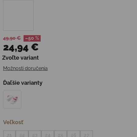
49,90 €
–50 %
24,94 €
Jednotková cena:
Zvoľte variant
Možnosti doručenia
Ďaľšie varianty
Veľkosť
21
22
23
24
25
26
27