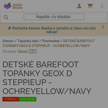
Prejsť na obsah
NÁKUP
🎉 Roztočte koleso šťastia a vytočte si zľavu na celý
nákup!
Domov
/
Topánky deti
/
Prechodné
/
DETSKÉ BAREFOOT
TOPÁNKY GEOX D STEPPIEUP - OCHREYELLOW/NAVY
Značka:
Geox 🇮🇹
DETSKÉ BAREFOOT
TOPÁNKY GEOX D
STEPPIEUP -
OCHREYELLOW/NAVY
VÝPREDAJ
JAR 2026 🌸