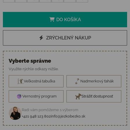
DO KOŠÍKA
ZRÝCHLENÝ NÁKUP
Vyberte správne
Využite rýchle odkazy nižšie.
Veľkostná tabuľka
Nadmerkový ťahák
Vernostný program
Strážiť dostupnosť
Radi vám pomôžeme s výberom
+421 948 123 802
info@jezkobezko.sk