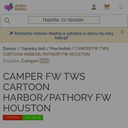
Prejsť na obsah
NÁKUP
🎉 Roztočte koleso šťastia a vytočte si zľavu na celý
nákup!
Domov
/
Topánky deti
/
Prechodné
/
CAMPER FW TWS
CARTOON HARBOR/PATHORY FW HOUSTON
Značka:
Camper 🇪🇸
CAMPER FW TWS
CARTOON
HARBOR/PATHORY FW
HOUSTON
VÝPREDAJ
JAR 2026 🌸