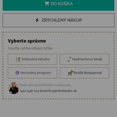
DO KOŠÍKA
ZRÝCHLENÝ NÁKUP
Vyberte správne
Využite rýchle odkazy nižšie.
Veľkostná tabuľka
Nadmerkový ťahák
Vernostný program
Strážiť dostupnosť
Radi vám pomôžeme s výberom
+421 948 123 802
info@jezkobezko.sk