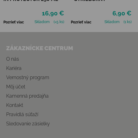
16,90 €
6,90 €
Skladom
(>5 ks)
Skladom
(1 ks)
Pozrieť viac
Pozrieť viac
Zápätie
ZÁKAZNÍCKE CENTRUM
O nás
Kariéra
Vernostný program
Môj účet
Kamenná predajňa
Kontakt
Pravidlá súťaží
Sledovanie zásielky