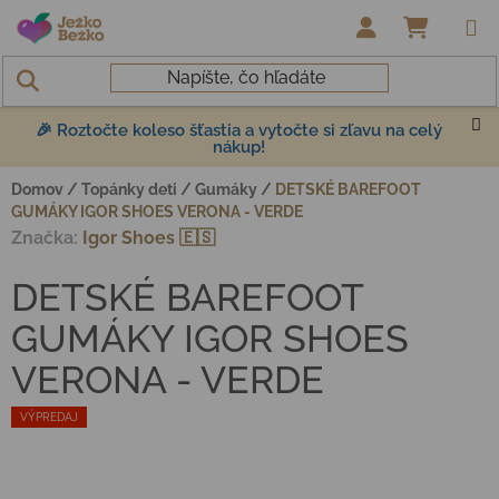
Prejsť na obsah
NÁKUP
🎉 Roztočte koleso šťastia a vytočte si zľavu na celý
nákup!
Domov
/
Topánky deti
/
Gumáky
/
DETSKÉ BAREFOOT
GUMÁKY IGOR SHOES VERONA - VERDE
Značka:
Igor Shoes 🇪🇸
DETSKÉ BAREFOOT
GUMÁKY IGOR SHOES
VERONA - VERDE
VÝPREDAJ