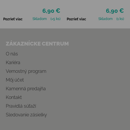
6,90 €
6,90 €
Skladom
(>5 ks)
Skladom
(1 ks)
Pozrieť viac
Pozrieť viac
Zápätie
ZÁKAZNÍCKE CENTRUM
O nás
Kariéra
Vernostný program
Môj účet
Kamenná predajňa
Kontakt
Pravidlá súťaží
Sledovanie zásielky