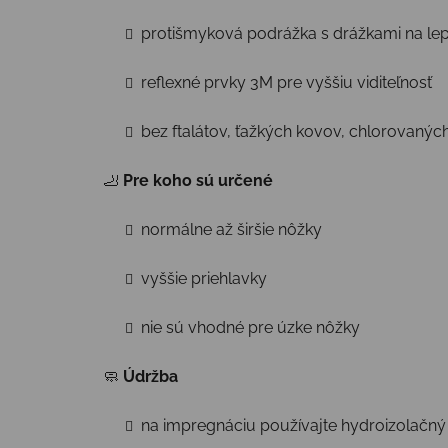
protišmyková podrážka s drážkami na lepš
reflexné prvky 3M pre vyššiu viditeľnosť
bez ftalátov, ťažkých kovov, chlorovanýc
🦶
Pre koho sú určené
normálne až širšie nôžky
vyššie priehlavky
nie sú vhodné pre úzke nôžky
🧼
Údržba
na impregnáciu používajte hydroizolačný s