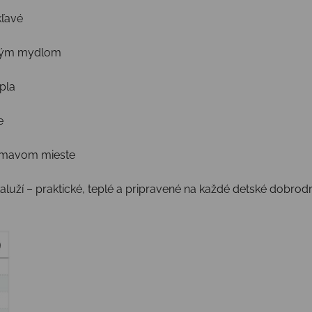
kľavé
mným mydlom
epla
e
 tmavom mieste
luží – praktické, teplé a pripravené na každé detské dobrod