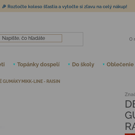
🎉 Roztočte koleso šťastia a vytočte si zľavu na celý nákup!
O 
ti
Topánky dospelí
Do školy
Oblečenie
 GUMÁKY MIKK-LINE - RAISIN
Zna
D
G
R