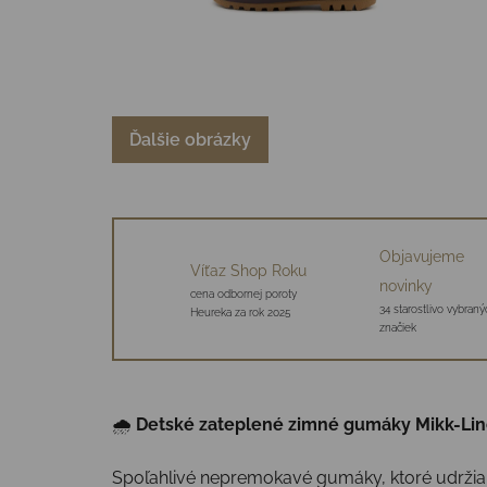
Ďalšie obrázky
Objavujeme
Víťaz Shop Roku
novinky
cena odbornej poroty
34 starostlivo vybraný
Heureka za rok 2025
značiek
🌧
Detské zateplené zimné gumáky Mikk-Li
Spoľahlivé nepremokavé gumáky, ktoré udržia 