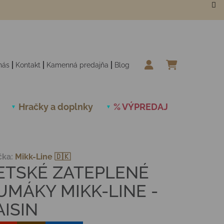
nás
Kontakt
Kamenná predajňa
Blog
NÁKUPN
Hračky a doplnky
% VÝPREDAJ
Novinky
čka:
Mikk-Line 🇩🇰
ETSKÉ ZATEPLENÉ
UMÁKY MIKK-LINE -
AISIN