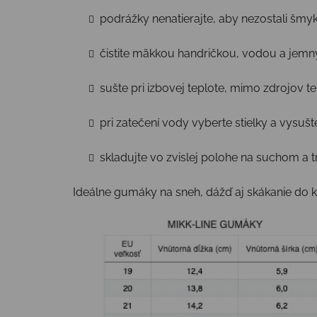
podrážky nenatierajte, aby nezostali šmy
čistite mäkkou handričkou, vodou a je
sušte pri izbovej teplote, mimo zdrojov t
pri zatečení vody vyberte stielky a vysušt
skladujte vo zvislej polohe na suchom a
Ideálne gumáky na sneh, dážď aj skákanie do ka