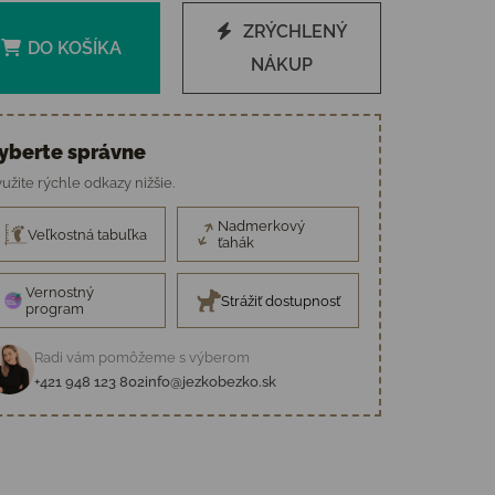
ZRÝCHLENÝ
DO KOŠÍKA
NÁKUP
yberte správne
užite rýchle odkazy nižšie.
Nadmerkový
Veľkostná tabuľka
ťahák
Vernostný
Strážiť dostupnosť
program
Radi vám pomôžeme s výberom
+421 948 123 802
info@jezkobezko.sk