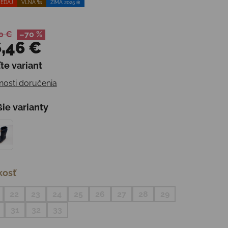
EDAJ
VLNA 🐑
ZIMA 2025 ❄️
0 €
–70 %
,46 €
te variant
otková cena:
osti doručenia
šie varianty
kosť
22
23
24
25
26
27
28
29
31
32
33