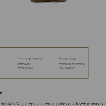
Presné rozmery
Bežko Klub
každý model
zbierajte kredity, priamu
ch
premeriavame
zľavu na nákup
ne
detské nôžky v teple a suchu aj počas daždivých a zasnežen