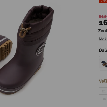
VÝPR
54,9
16
Zvoľ
Jedn
Možn
Ďaľ
Veľ
21
30