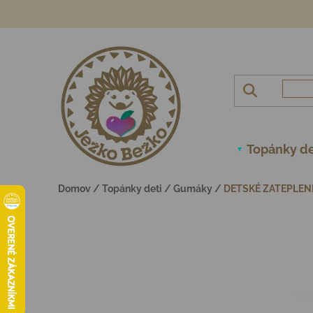
Prejsť na obsah
Topánky de
Domov
/
Topánky deti
/
Gumáky
/
DETSKÉ ZATEPLENÉ