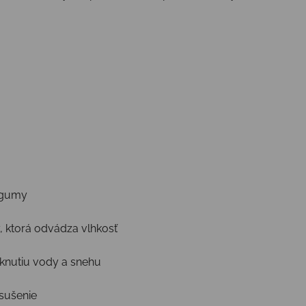
 gumy
, ktorá odvádza vlhkosť
niknutiu vody a snehu
 sušenie