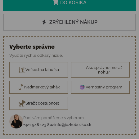
DO KOŠÍKA
ZRÝCHLENÝ NÁKUP
Vyberte správne
Využite rýchle odkazy nižšie.
Ako správne merať
Veľkostná tabuľka
nohu?
Nadmerkový ťahák
Vernostný program
Strážiť dostupnosť
Radi vám pomôžeme s výberom
+421 948 123 802
info@jezkobezko.sk