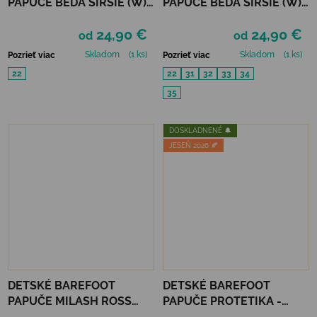
PAPUČE BEDA ŠIRŠIE (W) -
PAPUČE BEDA ŠIRŠIE (W)
COLORFUL CANDY
BF - STARS
24,90 €
24,90 €
od
od
Skladom
(1 ks)
Skladom
(1 ks)
Pozrieť viac
Pozrieť viac
22
22
31
32
33
34
35
DOSKLADNENÉ 🔔
JESEŇ 2026 🍂
DETSKÉ BAREFOOT
DETSKÉ BAREFOOT
PAPUČE MILASH ROSS
PAPUČE PROTETIKA -
(UŽŠIE) - VÍLA
KIRBY BLACK