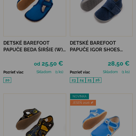
DETSKÉ BAREFOOT
DETSKÉ BAREFOOT
PAPUČE BEDA ŠIRŠIE (W)
PAPUČE IGOR SHOES
PLAYFUL - JUST BLUE
HOMIE - PANA MARINO
25,50 €
28,50 €
od
Skladom
(1 ks)
Skladom
(1 ks)
Pozrieť viac
Pozrieť viac
20
23
24
25
26
NOVINKA
JESEŇ 2026 🍂