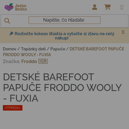
Prejsť na obsah
NÁKUP
🎉 Roztočte koleso šťastia a vytočte si zľavu na celý
nákup!
Domov
/
Topánky deti
/
Papuče
/
DETSKÉ BAREFOOT PAPUČE
FRODDO WOOLY - FUXIA
Značka:
Froddo 🇭🇷
DETSKÉ BAREFOOT
PAPUČE FRODDO WOOLY
- FUXIA
VÝPREDAJ