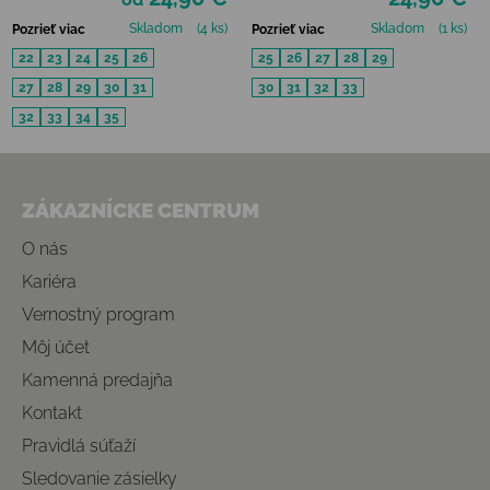
Skladom
(4 ks)
Skladom
(1 ks)
Pozrieť viac
Pozrieť viac
22
23
24
25
26
25
26
27
28
29
27
28
29
30
31
30
31
32
33
32
33
34
35
Zápätie
ZÁKAZNÍCKE CENTRUM
O nás
Kariéra
Vernostný program
Môj účet
Kamenná predajňa
Kontakt
Pravidlá súťaží
Sledovanie zásielky