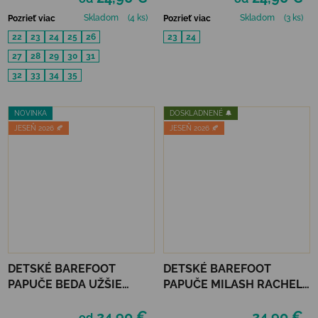
Skladom
(4 ks)
Skladom
(3 ks)
Pozrieť viac
Pozrieť viac
22
23
24
25
26
23
24
27
28
29
30
31
32
33
34
35
NOVINKA
DOSKLADNENÉ 🔔
JESEŇ 2026 🍂
JESEŇ 2026 🍂
DETSKÉ BAREFOOT
DETSKÉ BAREFOOT
PAPUČE BEDA UŽŠIE
PAPUČE MILASH RACHEL -
(SLIM)) - GREY FORMULA
MODRÉ
24,90 €
24,90 €
od