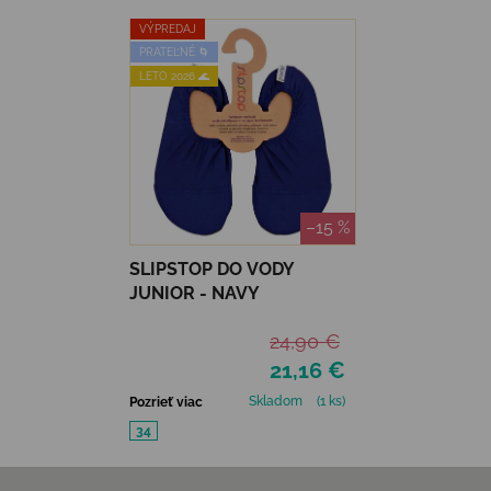
VÝPREDAJ
PRATEĽNÉ 🌀
LETO 2026 🌊
–15 %
SLIPSTOP DO VODY
JUNIOR - NAVY
24,90 €
21,16 €
Skladom
(1 ks)
Pozrieť viac
34
Zápätie