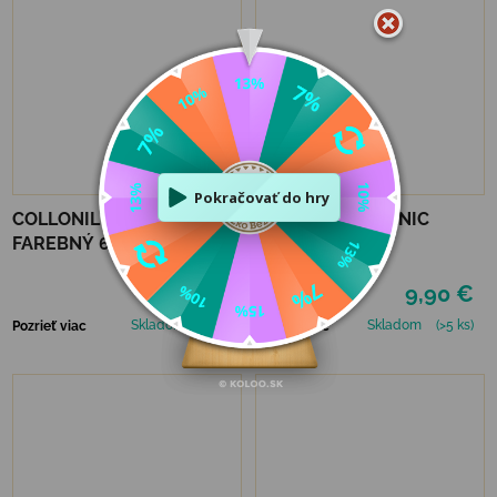
COLLONIL SHOE CREAM
COLLONIL ORGANIC
FAREBNÝ 60 ML - BLUE
CLEAN
6,90 €
9,90 €
Skladom
(5 ks)
Skladom
(>5 ks)
Pozrieť viac
Pozrieť viac