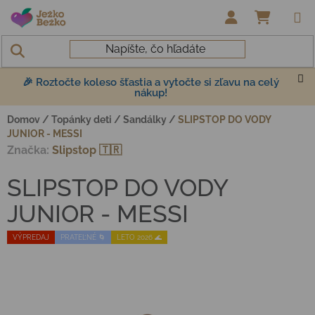
Prejsť na obsah
NÁKUP
🎉 Roztočte koleso šťastia a vytočte si zľavu na celý
nákup!
Domov
/
Topánky deti
/
Sandálky
/
SLIPSTOP DO VODY
JUNIOR - MESSI
Značka:
Slipstop 🇹🇷
SLIPSTOP DO VODY
JUNIOR - MESSI
VÝPREDAJ
PRATEĽNÉ 🌀
LETO 2026 🌊