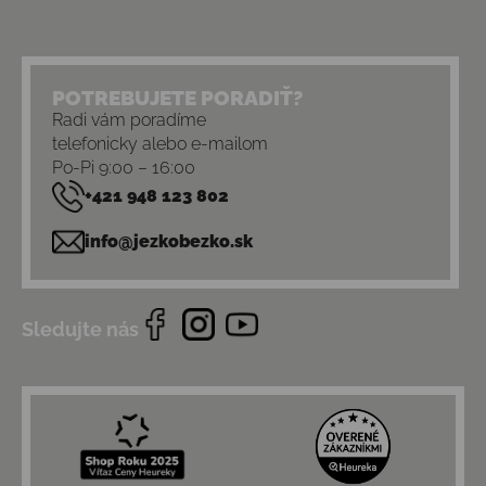
POTREBUJETE PORADIŤ?
Radi vám poradíme
telefonicky alebo e-mailom
Po-Pi 9:00 – 16:00
+421 948 123 802
info@jezkobezko.sk
Sledujte nás