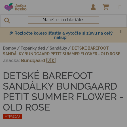
Prejsť na obsah
NÁKUP
🎉 Roztočte koleso šťastia a vytočte si zľavu na celý
nákup!
Domov
/
Topánky deti
/
Sandálky
/
DETSKÉ BAREFOOT
SANDÁLKY BUNDGAARD PETIT SUMMER FLOWER - OLD ROSE
Značka:
Bundgaard 🇩🇰
DETSKÉ BAREFOOT
SANDÁLKY BUNDGAARD
PETIT SUMMER FLOWER -
OLD ROSE
VÝPREDAJ