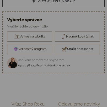
ZRÝCHLENÝ NÁKUP
Vyberte správne
Využite rýchle odkazy nižšie.
Veľkostná tabuľka
Nadmerkový ťahák
Vernostný program
Strážiť dostupnosť
Radi vám pomôžeme s výberom
+421 948 123 802
info@jezkobezko.sk
Víťaz Shop Roku
Objavujeme novinky