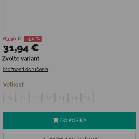
63,90 €
–50 %
31,94 €
Jednotková cena:
Zvoľte variant
Možnosti doručenia
Veľkosť
19
20
21
22
23
24
25
DO KOŠÍKA