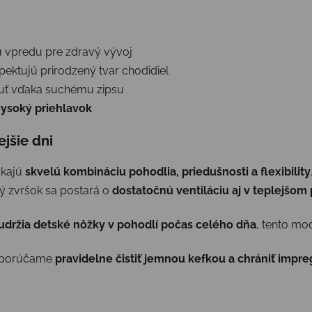
u vpredu pre zdravý vývoj
pektujú prirodzený tvar chodidiel
nuť vďaka suchému zipsu
vysoký priehlavok
jšie dni
kajú
skvelú kombináciu pohodlia, priedušnosti a flexibility
ý zvršok sa postará o
dostatočnú ventiláciu aj v teplejšom
 udržia detské nôžky v pohodlí počas celého dňa
, tento mo
odporúčame
pravidelne čistiť jemnou kefkou a chrániť impre