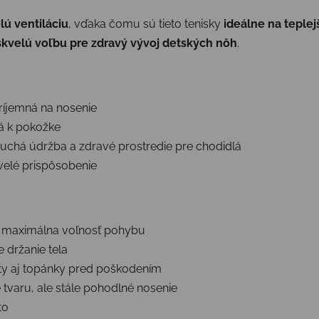
lú ventiláciu
, vďaka čomu sú tieto tenisky
ideálne na teplej
skvelú voľbu pre zdravý vývoj detských nôh
.
ríjemná na nosenie
á k pokožke
uchá údržba a zdravé prostredie pre chodidlá
velé prispôsobenie
 maximálna voľnosť pohybu
 držanie tela
sty aj topánky pred poškodením
e tvaru, ale stále pohodlné nosenie
to