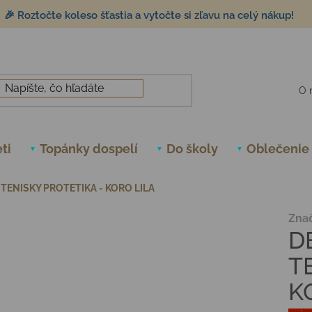
🎉 Roztočte koleso šťastia a vytočte si zľavu na celý nákup!
O 
ti
Topánky dospelí
Do školy
Oblečenie
TENISKY PROTETIKA - KORO LILA
Zna
D
T
K