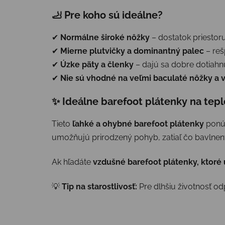
🦶 Pre koho sú ideálne?
✔
Normálne široké nôžky
– dostatok priestor
✔
Mierne plutvičky a dominantný palec
– reš
✔
Úzke päty a členky
– dajú sa dobre dotiah
✔
Nie sú vhodné na veľmi baculaté nôžky a 
✨ Ideálne barefoot plátenky na teple
Tieto
ľahké a ohybné barefoot plátenky
ponú
umožňujú prirodzený pohyb, zatiaľ čo bavlnen
Ak hľadáte
vzdušné barefoot plátenky, ktoré
💡
Tip na starostlivosť:
Pre dlhšiu životnosť 