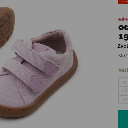
VÝPR
od 3
o
19
Zvoľ
Jedn
Možn
Veľ
19
28
36