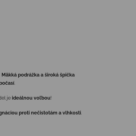
.
Mäkká podrážka a široká špička
 počasí
.
del je
ideálnou voľbou
!
gnáciou proti nečistotám a vlhkosti
.