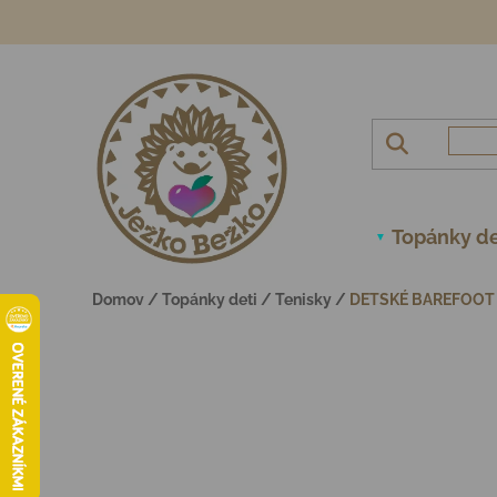
Prejsť na obsah
Topánky de
Domov
/
Topánky deti
/
Tenisky
/
DETSKÉ BAREFOOT 