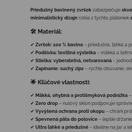
Priedušný bavlnený zvršok
zabezpečuje
skve
minimalistický dizajn
robia z týchto pláteniek
🛠 Materiál:
✔
Zvršok:
100 % bavlna
– priedušná, ľahká a p
✔
Podšívka:
textilná výstelka
– mäkká a šetrn
✔
Stielka:
vyberateľná, netvarovaná
– jednod
✔
Zapínanie:
suchý zips
– rýchle obúvanie, sk
🌟 Kľúčové vlastnosti:
✔
Mäkká, ohybná a protišmyková podrážka
–
✔
Zero drop
– nulový sklon podporuje správne
✔
Vyvýšená ochrana proti okopu
– chráni pr
✔
Spevnená päta do polovice
– lepšie držani
✔
Ultra ľahké a priedušné
– ideálne na jar a le