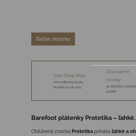
Ďalšie obrázky
Objavujeme
Víťaz Shop Roku
novinky
cena odbornej poroty
34 starostlivo vybraný
Heureka za rok 2025
značiek
Barefoot plátenky Protetika – ľahké
Obľúbená značka
Protetika
prináša
ľahké a o