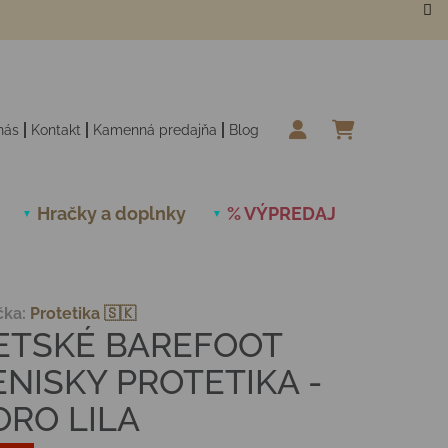
nás
Kontakt
Kamenná predajňa
Blog
NÁKUPN
Hračky a doplnky
% VÝPREDAJ
Novinky
čka:
Protetika 🇸🇰
ETSKÉ BAREFOOT
ENISKY PROTETIKA -
ORO LILA