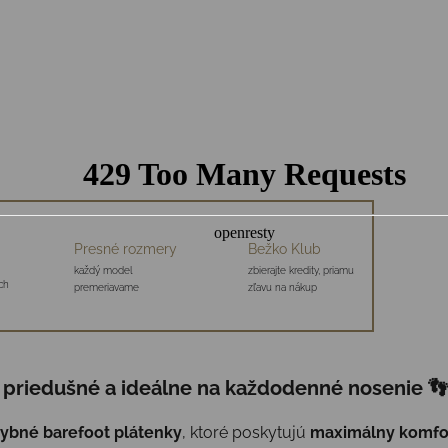
Presné rozmery
Bežko Klub
každý model
zbierajte kredity, priamu
ch
premeriavame
zľavu na nákup
, priedušné a ideálne na každodenné nosenie
👣
hybné barefoot plátenky
, ktoré poskytujú
maximálny komfor