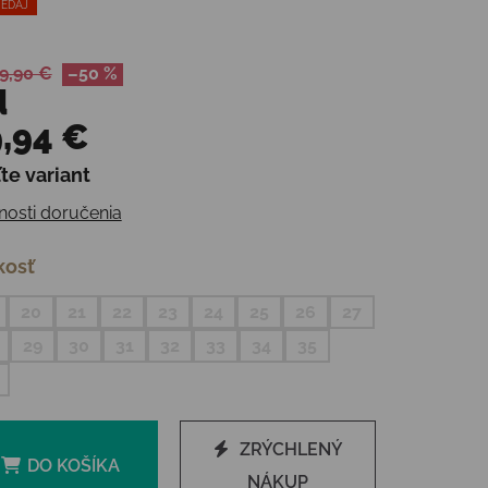
EDAJ
9,90 €
–50 %
d
,94 €
te variant
otková cena:
osti doručenia
kosť
20
21
22
23
24
25
26
27
29
30
31
32
33
34
35
ZRÝCHLENÝ
DO KOŠÍKA
NÁKUP