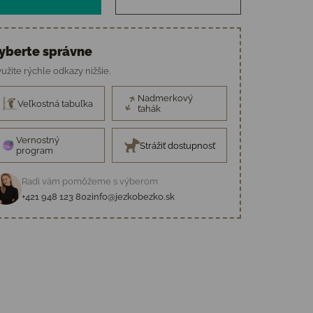
yberte správne
užite rýchle odkazy nižšie.
Nadmerkový
Veľkostná tabuľka
ťahák
Vernostný
Strážiť dostupnosť
program
Radi vám pomôžeme s výberom
+421 948 123 802
info@jezkobezko.sk