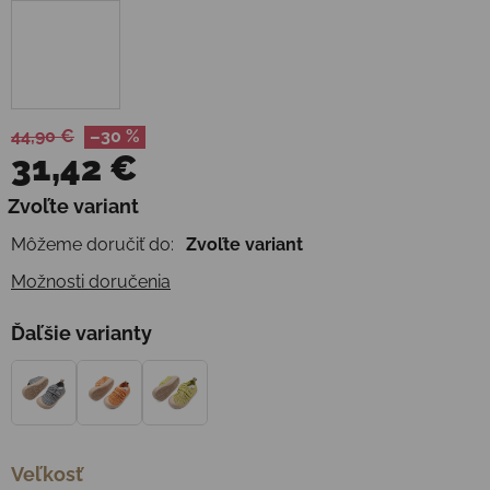
44,90 €
–30 %
31,42 €
Jednotková cena:
Zvoľte variant
Môžeme doručiť do:
Zvoľte variant
Možnosti doručenia
Ďaľšie varianty
Veľkosť