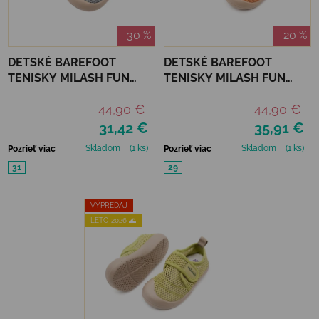
–30 %
–20 %
DETSKÉ BAREFOOT
DETSKÉ BAREFOOT
TENISKY MILASH FUN
TENISKY MILASH FUN
SHOES - ALL ROAD SIVÁ
SHOES - URBAN
44,90 €
44,90 €
ORANŽOVÁ
31,42 €
35,91 €
Skladom
(1 ks)
Skladom
(1 ks)
Pozrieť viac
Pozrieť viac
31
29
VÝPREDAJ
LETO 2026 🌊