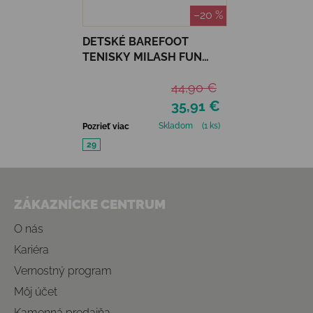
–20 %
DETSKÉ BAREFOOT
TENISKY MILASH FUN
SHOES - URBAN ZELENÁ
44,90 €
35,91 €
Skladom
(1 ks)
Pozrieť viac
29
Zápätie
ZÁKAZNÍCKE CENTRUM
O nás
Kariéra
Vernostný program
Môj účet
Kamenná predajňa