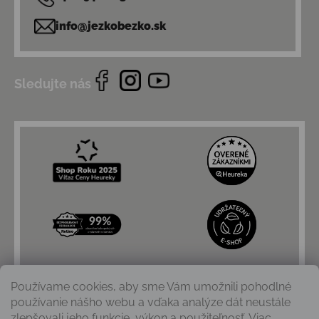
info@jezkobezko.sk
Sledujte nás
Používame cookies, aby sme Vám umožnili pohodlné
používanie nášho webu a vďaka analýze dát neustále
zlepšovali jeho funkcie, výkon a použiteľnosť. Viac