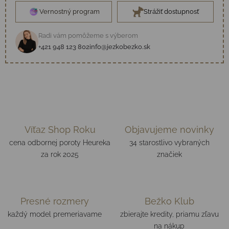
Vernostný program
Strážiť dostupnosť
Radi vám pomôžeme s výberom
+421 948 123 802
info@jezkobezko.sk
Víťaz Shop Roku
Objavujeme novinky
cena odbornej poroty Heureka
34 starostlivo vybraných
za rok 2025
značiek
Presné rozmery
Bežko Klub
každý model premeriavame
zbierajte kredity, priamu zľavu
na nákup