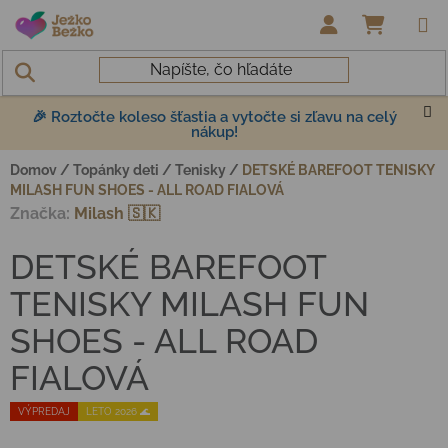
Prejsť na obsah
NÁKUP
🎉 Roztočte koleso šťastia a vytočte si zľavu na celý
nákup!
Domov
/
Topánky deti
/
Tenisky
/
DETSKÉ BAREFOOT TENISKY
MILASH FUN SHOES - ALL ROAD FIALOVÁ
Značka:
Milash 🇸🇰
DETSKÉ BAREFOOT
TENISKY MILASH FUN
SHOES - ALL ROAD
FIALOVÁ
VÝPREDAJ
LETO 2026 🌊