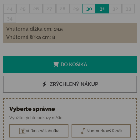
24
25
26
27
28
29
30
31
32
33
34
Vnútorná dĺžka cm: 19.5
Vnútorná šírka cm: 8
DO KOŠÍKA
ZRÝCHLENÝ NÁKUP
Vyberte správne
Využite rýchle odkazy nižšie.
Veľkostná tabuľka
Nadmerkový ťahák