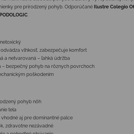
mienky pre prirodzený pohyb. Odporúčané
Ilustre Colegio O
PODOLOGIC
.
 netoxický
 odvádza vlhkosť, zabezpečuje komfort
ná a netvarovaná – ľahká údržba
a – bezpečný pohyb na rôznych povrchoch
mechanickým poškodením
rodzený pohyb nôh
nie tela
y, vhodné aj pre dominantné palce
ok, zdravotne nezávadné
hle a pohodlné obúvanie