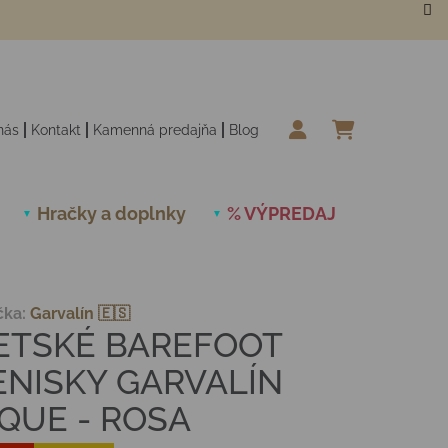
nás
Kontakt
Kamenná predajňa
Blog
NÁKUPN
Hračky a doplnky
% VÝPREDAJ
Novinky
čka:
Garvalín 🇪🇸
ETSKÉ BAREFOOT
ENISKY GARVALÍN
IQUE - ROSA