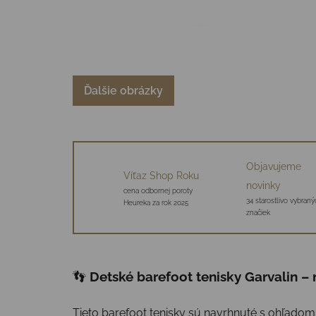
Ďalšie obrázky
Objavujeme
Víťaz Shop Roku
novinky
cena odbornej poroty
34 starostlivo vybraný
Heureka za rok 2025
značiek
👣
Detské barefoot tenisky Garvalin –
Tieto barefoot tenisky sú navrhnuté s ohľadom