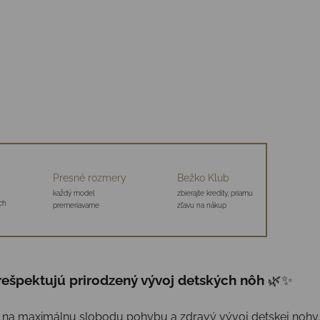
Presné rozmery
Bežko Klub
každý model
zbierajte kredity, priamu
ch
premeriavame
zľavu na nákup
 rešpektujú prirodzený vývoj detských nôh
🌿✨
 na maximálnu slobodu pohybu a zdravý vývoj detskej nohy. 