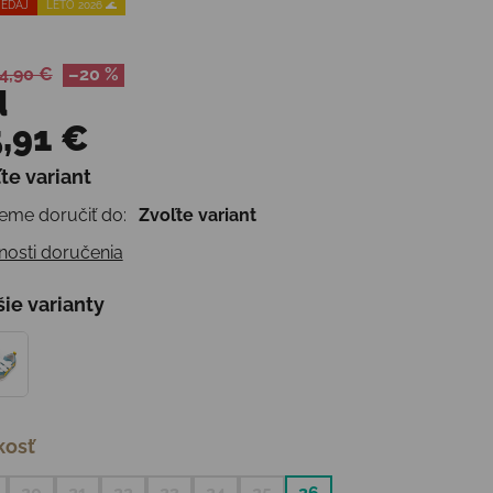
EDAJ
LETO 2026 🌊
4,90 €
–20 %
d
,91 €
te variant
otková cena:
me doručiť do:
Zvoľte variant
osti doručenia
šie varianty
kosť
20
21
22
23
24
25
26