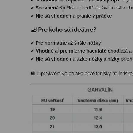
✔
Spevnená špička
– predlžuje životnosť a ch
✔
Nie sú vhodné na pranie v práčke
🦶
Pre koho sú ideálne?
✔
Pre normálne až širšie nôžky
✔
Vhodné aj pre mierne baculaté chodidlá a 
✔
Nie sú vhodné na úzke nôžky a nízky prieh
🛍️
Tip:
Skvelá voľba ako prvé tenisky na ihrisko