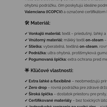
ohybnú podrážku, čím poskytujú ideálne pod
Valenciana (ICOPCV)
a označené certifikátom
🛠
Materiál:
✔
Vonkajší materiál:
textil – priedušný, ľahký a
✔
Vnútorný materiál:
mäkký textil
on-steam
–
✔
Stielka:
vyberateľná, textilná
on-steam
, rov
✔
Podrážka:
ultra ohybná, protišmyková gum
✔
Pogumovaná špička:
extra ochrana pred 
🌟
Kľúčové vlastnosti:
✔
Extra ľahké a flexibilné
– neobmedzujú pri
✔
Zero drop
– rovná podrážka pre zdravé drža
✔
Široká špička
– dostatok priestoru pre prst
✔
Certifikované materiály
– bez toxických lát
✔
Jednoduché zapínanie na suchý zips
– rýc