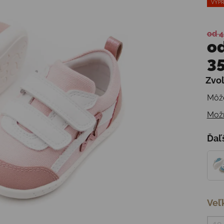
VÝPR
od 4
o
35
Zvoľ
Jedn
Môže
Možn
Ďaľ
Veľ
19