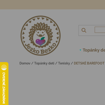
Prejsť na obsah
Topánky de
Domov
/
Topánky deti
/
Tenisky
/
DETSKÉ BAREFOOT 