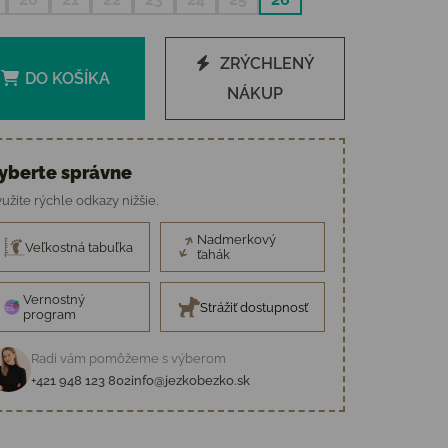
ZRÝCHLENÝ
DO KOŠÍKA
NÁKUP
yberte správne
užite rýchle odkazy nižšie.
Nadmerkový
Veľkostná tabuľka
ťahák
Vernostný
Strážiť dostupnosť
program
Radi vám pomôžeme s výberom
+421 948 123 802
info@jezkobezko.sk