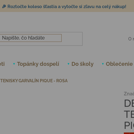
🎉 Roztočte koleso šťastia a vytočte si zľavu na celý nákup!
O 
ti
Topánky dospelí
Do školy
Oblečenie
TENISKY GARVALÍN PIQUE - ROSA
Zna
D
T
P