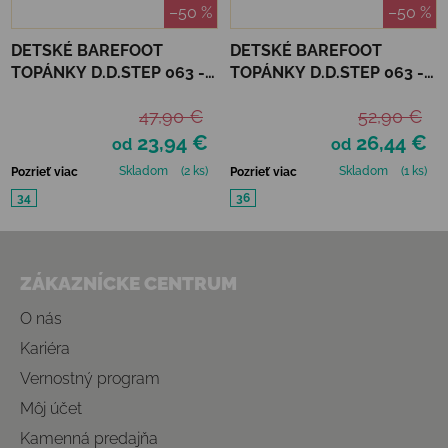
–50 %
–50 %
DETSKÉ BAREFOOT
DETSKÉ BAREFOOT
TOPÁNKY D.D.STEP 063 -
TOPÁNKY D.D.STEP 063 -
EMERALD
RASPBERRY SHINE HEART
47,90 €
52,90 €
23,94 €
26,44 €
od
od
Skladom
(2 ks)
Skladom
(1 ks)
Pozrieť viac
Pozrieť viac
34
36
Zápätie
ZÁKAZNÍCKE CENTRUM
O nás
Kariéra
Vernostný program
Môj účet
Kamenná predajňa