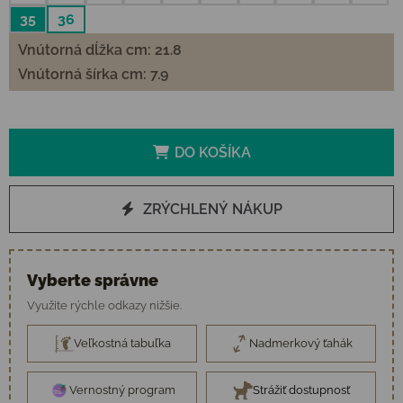
35
36
Vnútorná dĺžka cm: 21.8
Vnútorná šírka cm: 7.9
DO KOŠÍKA
ZRÝCHLENÝ NÁKUP
Vyberte správne
Využite rýchle odkazy nižšie.
Veľkostná tabuľka
Nadmerkový ťahák
Vernostný program
Strážiť dostupnosť