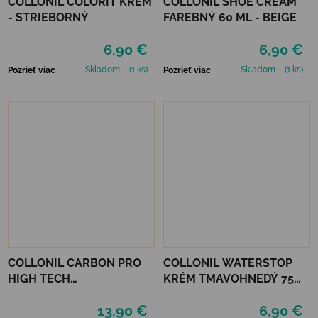
COLLONIL COLORIT KRÉM
COLLONIL SHOE CREAM
- STRIEBORNÝ
FAREBNÝ 60 ML - BEIGE
6,90 €
6,90 €
Skladom
(1 ks)
Skladom
(1 ks)
Pozrieť viac
Pozrieť viac
COLLONIL CARBON PRO
COLLONIL WATERSTOP
HIGH TECH
KRÉM TMAVOHNEDÝ 75
IMPREGNAČNÝ SPREJ 400
ml
13,90 €
6,90 €
ML