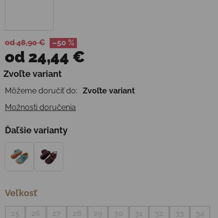
od 48,90 €
–50 %
od
24,44 €
Jednotková cena:
Zvoľte variant
Môžeme doručiť do:
Zvoľte variant
Možnosti doručenia
Ďaľšie varianty
Veľkosť
25
26
27
28
29
30
31
32
33
34