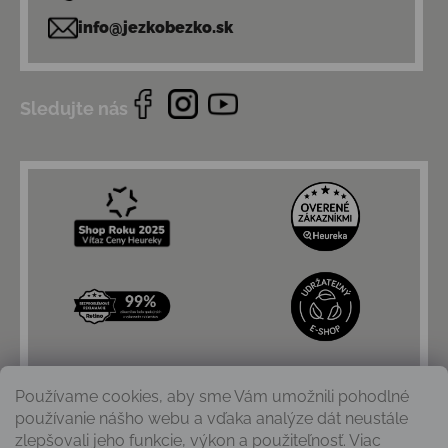
info@jezkobezko.sk
Sledujte nás
Používame cookies, aby sme Vám umožnili pohodlné
používanie nášho webu a vďaka analýze dát neustále
zlepšovali jeho funkcie, výkon a použiteľnosť. Viac