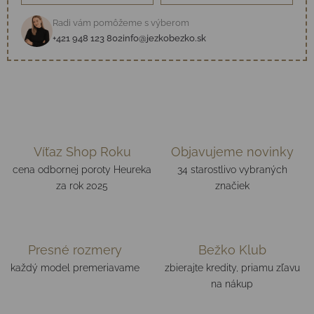
Radi vám pomôžeme s výberom
+421 948 123 802
info@jezkobezko.sk
Víťaz Shop Roku
Objavujeme novinky
cena odbornej poroty Heureka
34 starostlivo vybraných
za rok 2025
značiek
Presné rozmery
Bežko Klub
každý model premeriavame
zbierajte kredity, priamu zľavu
na nákup