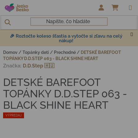
Prejsť na obsah
NÁKUP
🎉 Roztočte koleso šťastia a vytočte si zľavu na celý
nákup!
Domov
/
Topánky deti
/
Prechodné
/
DETSKÉ BAREFOOT
TOPÁNKY D.D.STEP 063 - BLACK SHINE HEART
Značka:
D.D.Step 🇭🇺
DETSKÉ BAREFOOT
TOPÁNKY D.D.STEP 063 -
BLACK SHINE HEART
VÝPREDAJ