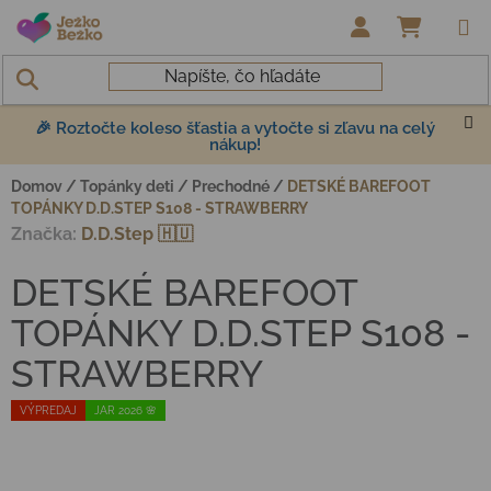
Prejsť na obsah
NÁKUP
🎉 Roztočte koleso šťastia a vytočte si zľavu na celý
nákup!
Domov
/
Topánky deti
/
Prechodné
/
DETSKÉ BAREFOOT
TOPÁNKY D.D.STEP S108 - STRAWBERRY
Značka:
D.D.Step 🇭🇺
DETSKÉ BAREFOOT
TOPÁNKY D.D.STEP S108 -
STRAWBERRY
VÝPREDAJ
JAR 2026 🌸