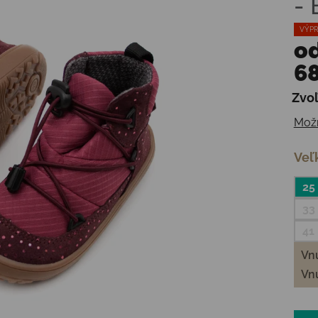
-
VÝPR
o
68
Zvoľ
Jedn
Možn
Veľ
25
33
41
Vnú
Vnú