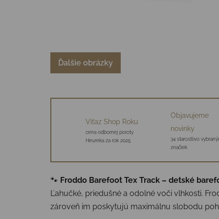
Ďalšie obrázky
Objavujeme
Víťaz Shop Roku
novinky
cena odbornej poroty
34 starostlivo vybraný
Heureka za rok 2025
značiek
🐾
Froddo Barefoot Tex Track – detské bare
Ľahučké, priedušné a odolné voči vlhkosti. Fr
zároveň im poskytujú maximálnu slobodu poh