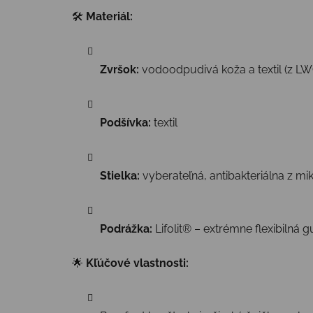
🛠
Materiál:
Zvršok:
vodoodpudivá koža a textil (z LW
Podšívka:
textil
Stielka:
vyberateľná, antibakteriálna z mi
Podrážka:
Lifolit® – extrémne flexibiln
🌟
Kľúčové vlastnosti: