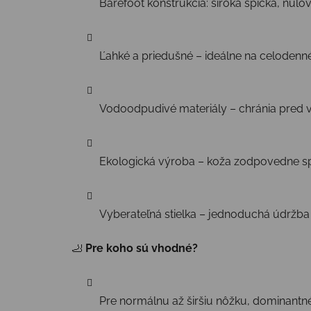
Barefoot konštrukcia: široká špička, nulov
Ľahké a priedušné – ideálne na celodenn
Vodoodpudivé materiály – chránia pred vl
Ekologická výroba – koža zodpovedne s
Vyberateľná stielka – jednoduchá údržba 
🦶
Pre koho sú vhodné?
Pre normálnu až širšiu nôžku, dominantné