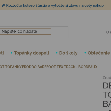
🎉 Roztočte koleso šťastia a vytočte si zľavu na celý nákup!
O 
ti
Topánky dospelí
Do školy
Oblečenie
OT TOPÁNKY FRODDO BAREFOOT TEX TRACK - BORDEAUX
Zna
D
T
B