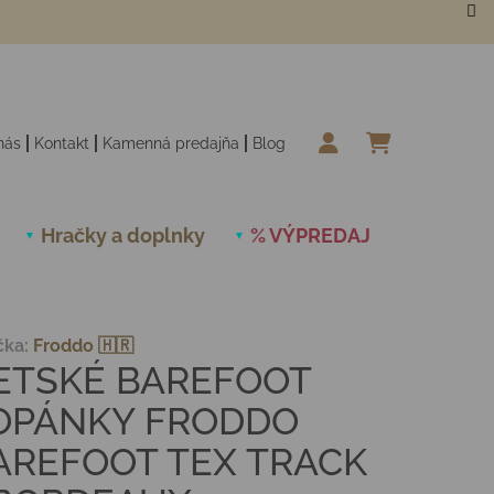
nás
Kontakt
Kamenná predajňa
Blog
NÁKUPN
Hračky a doplnky
% VÝPREDAJ
Novinky
čka:
Froddo 🇭🇷
ETSKÉ BAREFOOT
OPÁNKY FRODDO
AREFOOT TEX TRACK