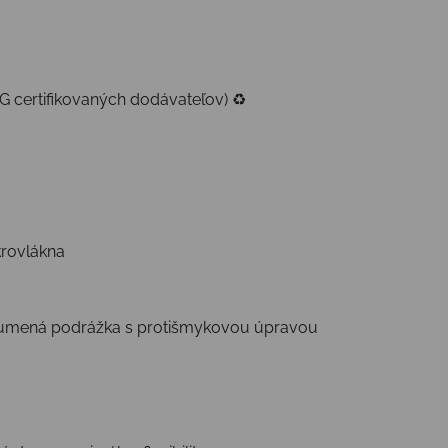
G certifikovaných dodávateľov) ♻️
krovlákna
á gumená podrážka s protišmykovou úpravou