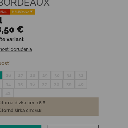
 BORDEAUX
EDAJ
MEMBRÁNA ☔️
d
,50 €
te variant
otková cena:
osti doručenia
kosť
26
27
28
29
30
31
32
34
35
36
37
38
39
40
42
torná dĺžka cm: 16.6
torná šírka cm: 6.8