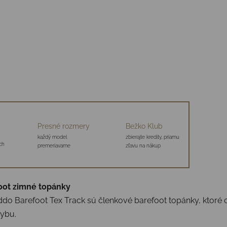
Presné rozmery
Bežko Klub
každý model
zbierajte kredity, priamu
ch
premeriavame
zľavu na nákup
foot zimné topánky
oddo Barefoot Tex Track sú členkové barefoot topánky, ktoré
ybu.