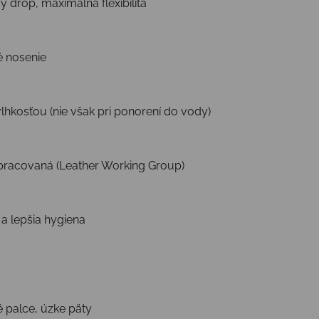
ý drop, maximálna flexibilita
é nosenie
hkosťou (nie však pri ponorení do vody)
pracovaná (Leather Working Group)
a lepšia hygiena
 palce, úzke päty