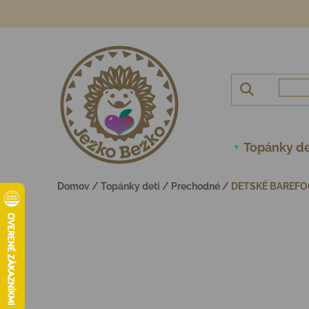
Prejsť na obsah
Topánky de
Domov
/
Topánky deti
/
Prechodné
/
DETSKÉ BAREFO