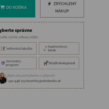
ZRÝCHLENÝ
DO KOŠÍKA
NÁKUP
yberte správne
užite rýchle odkazy nižšie.
Nadmerkový
Veľkostná tabuľka
ťahák
Vernostný
Strážiť dostupnosť
program
Radi vám pomôžeme s výberom
+421 948 123 802
info@jezkobezko.sk