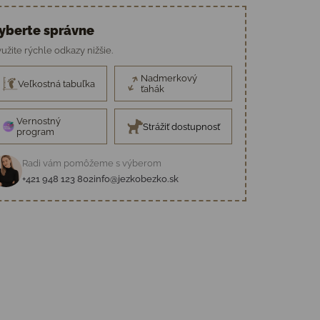
yberte správne
užite rýchle odkazy nižšie.
Nadmerkový
Veľkostná tabuľka
ťahák
Vernostný
Strážiť dostupnosť
program
Radi vám pomôžeme s výberom
+421 948 123 802
info@jezkobezko.sk