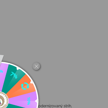
odel
Playful
prináša modernizovaný strih,