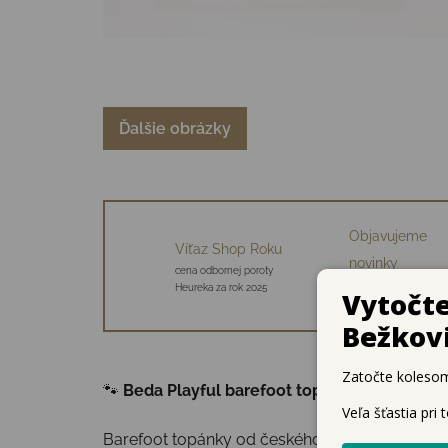
Ďalšie obrázky
Objavujeme
Víťaz Shop Roku
novinky
cena odbornej poroty
34 starostlivo vybraný
Heureka za rok 2025
značiek
🐾
Beda Playful barefoot topánky – ideálne p
Barefoot topánky od českého výrobcu
Beda
s