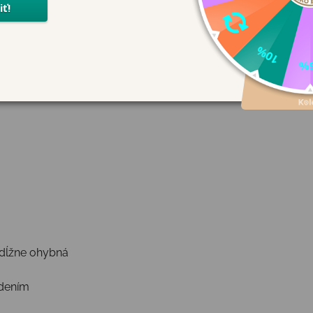
si zachováva typickú barefoot voľnosť a vysokú kvalitu spraco
bránou
zdĺžne ohybná
odením