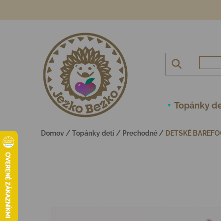
Prejsť na obsah
Topánky de
Domov
/
Topánky deti
/
Prechodné
/
DETSKÉ BAREFO