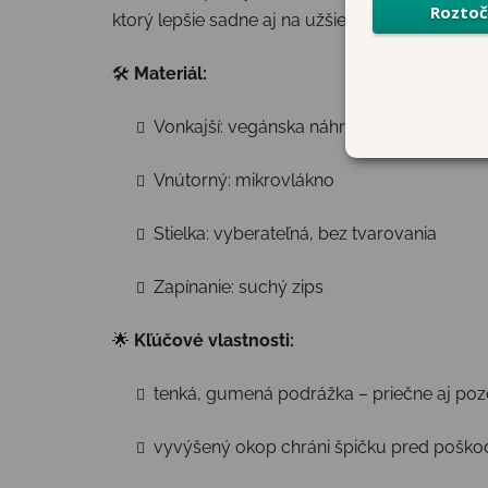
ktorý lepšie sadne aj na užšie členky, pričom 
🛠
Materiál:
Vonkajší: vegánska náhrada kože s mem
Vnútorný: mikrovlákno
Stielka: vyberateľná, bez tvarovania
Zapínanie: suchý zips
🌟
Kľúčové vlastnosti:
tenká, gumená podrážka – priečne aj po
vyvýšený okop chráni špičku pred pošk