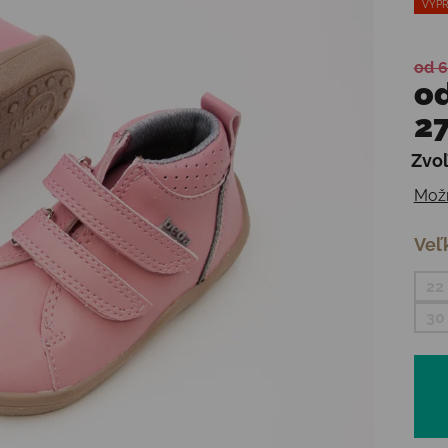
VÝPR
od 6
o
27
Zvoľ
Jedn
Možn
Veľ
22
30