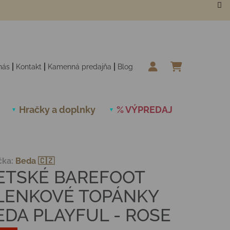
nás
Kontakt
Kamenná predajňa
Blog
NÁKUPN
Hračky a doplnky
% VÝPREDAJ
Novinky
čka:
Beda 🇨🇿
ETSKÉ BAREFOOT
LENKOVÉ TOPÁNKY
EDA PLAYFUL - ROSE