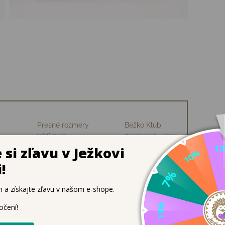
Presné rozmery
Bežko Klub
každý model
zbierajte kredity, priamu
ch
premeriavame
zľavu na nákup
re širšie detské nôžky
ú obľúbenou voľbou najmä pre deti so širšími chodidlami. M