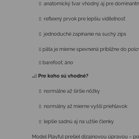
anatomický tvar vhodný aj pre dominantn
reflexný prvok pre lepšiu viditeľnosť
jednoduché zapínanie na suchý zips
päta je mierne spevnená približne do polo
barefoot: áno
🦶
Pre koho sú vhodné?
normálne až širšie nôžky
normálny až mierne vyšší priehlavok
lepšie sadnú aj na užšie členky
Model Playful prešiel dizajnovou úpravou – pod