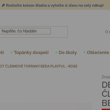
🎉 Roztočte koleso šťastia a vytočte si zľavu na celý nákup!
O 
ti
Topánky dospelí
Do školy
Oblečenie
OT ČLENKOVÉ TOPÁNKY BEDA PLAYFUL - ROSE
Zna
D
Č
B