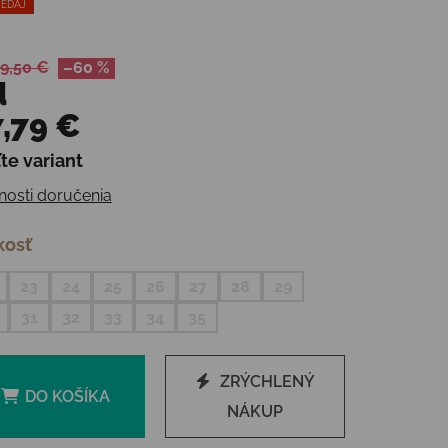
EDAJ
9,50 €
–60 %
d
,79 €
te variant
otková cena:
osti doručenia
kosť
23
24
25
26
27
28
29
31
32
33
34
35
ZRÝCHLENÝ
DO KOŠÍKA
NÁKUP