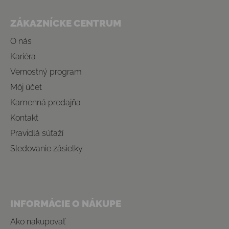
Zápätie
ZÁKAZNÍCKE CENTRUM
O nás
Kariéra
Vernostný program
Môj účet
Kamenná predajňa
Kontakt
Pravidlá súťaží
Sledovanie zásielky
INFORMÁCIE O NÁKUPE
Ako nakupovať