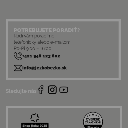
POTREBUJETE PORADIŤ?
Radi vám poradíme
telefonicky alebo e-mailom
Po-Pi 9:00 – 16:00
+421 948 123 802
info@jezkobezko.sk
Sledujte nás