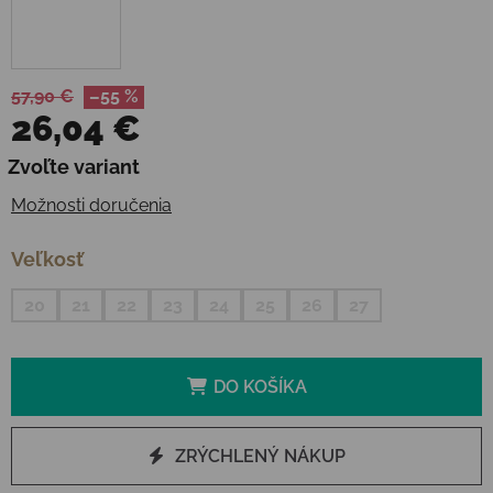
57,90 €
–55 %
26,04 €
Jednotková cena:
Zvoľte variant
Možnosti doručenia
Veľkosť
20
21
22
23
24
25
26
27
DO KOŠÍKA
ZRÝCHLENÝ NÁKUP