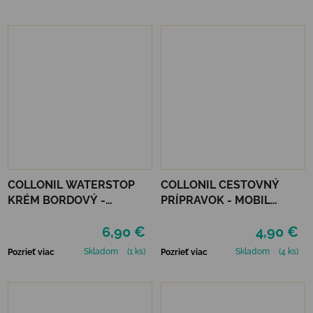
COLLONIL WATERSTOP
COLLONIL CESTOVNÝ
KRÉM BORDOVÝ -
PRÍPRAVOK - MOBIL
MAHAGÓN 75 ml
NEUTRÁLNY
6,90 €
4,90 €
Skladom
(1 ks)
Skladom
(4 ks)
Pozrieť viac
Pozrieť viac