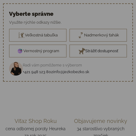
Vyberte správne
Využite rýchle odkazy nižšie.
Veľkostná tabuľka
Nadmerkový ťahák
Vernostný program
Strážiť dostupnosť
Radi vám pomôžeme s výberom
+421 948 123 802
info@jezkobezko.sk
Víťaz Shop Roku
Objavujeme novinky
cena odbornej poroty Heureka
34 starostlivo vybraných
za rok 2025
značiek