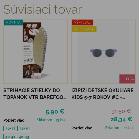
Súvisiaci tovar
NOVINKA
VÝPREDAJ
LETO 2026 🌊
–10 %
STRIHACIE STIELKY DO
IZIPIZI DETSKÉ OKULIARE
TOPÁNOK VTR BAREFOOT
KIDS 5-7 ROKOV #C -
ALU-VLNA
LAVENDER POLARIZED
5,90 €
31,50 €
PROTIŠMYKOVÉ
28,34 €
Skladom
(3 ks)
Pozrieť viac
Skladom
(1 ks)
Pozrieť viac
36-37
38-39
40-41
42-43