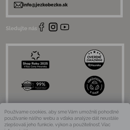
info@jezkobezko.sk
Sledujte nás
Používame cookies, aby sme Vám umožnili pohodlné
používanie nášho webu a vďaka analýze dát neustále
zlepšovali jeho funkcie, výkon a použiteľnosť. Viac