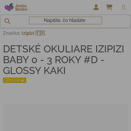
Prejsť na obsah
NÁKUP
Domov
/
Hračky a doplnky
/
DETSKÉ OKULIARE IZIPIZI BABY 0 -
3 ROKY #D - GLOSSY KAKI
Značka:
Izipizi 🇫🇷
DETSKÉ OKULIARE IZIPIZI
BABY 0 - 3 ROKY #D -
GLOSSY KAKI
LETO 2026 🌊