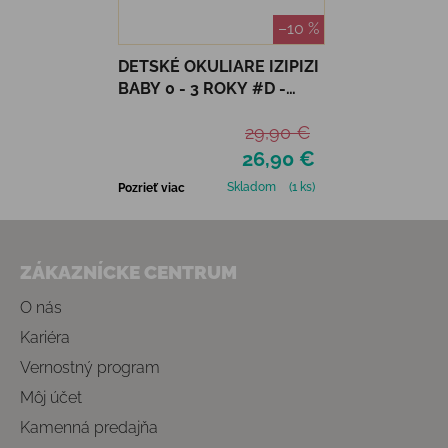
–10 %
DETSKÉ OKULIARE IZIPIZI
BABY 0 - 3 ROKY #D -
VANILLA
29,90 €
26,90 €
Skladom
(1 ks)
Pozrieť viac
Zápätie
ZÁKAZNÍCKE CENTRUM
O nás
Kariéra
Vernostný program
Môj účet
Kamenná predajňa