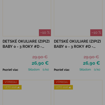
–10 %
–10 %
DETSKÉ OKULIARE IZIPIZI
DETSKÉ OKULIARE IZIPIZI
BABY 0 - 3 ROKY #D -
BABY 0 - 3 ROKY #D -
APRICOT POLARIZED
DENIM BLUE
29,90 €
29,90 €
26,90 €
26,90 €
Skladom
(1 ks)
Skladom
(1 ks)
Pozrieť viac
Pozrieť viac
VÝPREDAJ
VÝPREDAJ
LETO 2026 🌊
LETO 2026 🌊