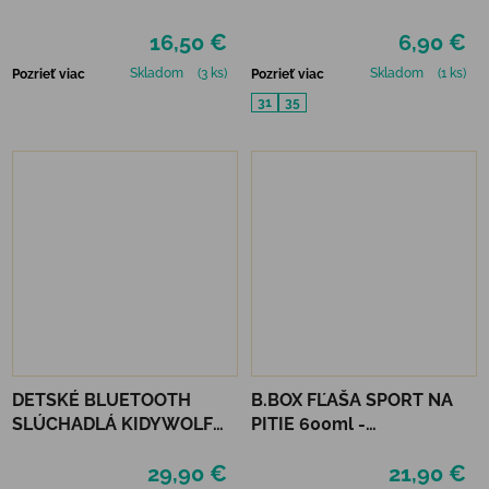
PODĽA ČÍSEL - UNICORN
MURIS JUNIOR
16,50 €
6,90 €
DREAMING
Skladom
(3 ks)
Skladom
(1 ks)
Pozrieť viac
Pozrieť viac
31
35
DETSKÉ BLUETOOTH
B.BOX FĽAŠA SPORT NA
SLÚCHADLÁ KIDYWOLF
PITIE 600ml -
KIDYEARS - LEV
INDIGOVÁ/RUŽOVÁ
29,90 €
21,90 €