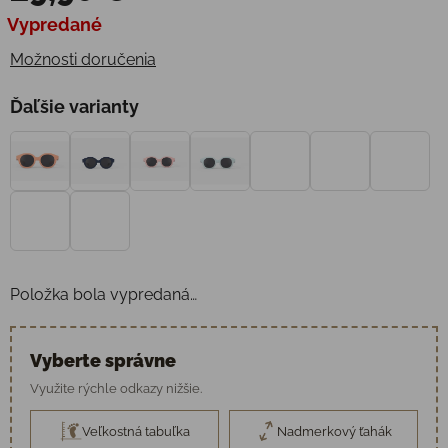
Jednotková cena:
Vypredané
Možnosti doručenia
Ďaľšie varianty
Položka bola vypredaná…
Vyberte správne
Využite rýchle odkazy nižšie.
Veľkostná tabuľka
Nadmerkový ťahák