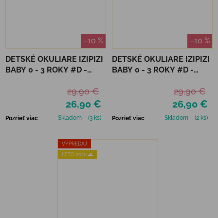
–10 %
–10 %
DETSKÉ OKULIARE IZIPIZI
DETSKÉ OKULIARE IZIPIZI
BABY 0 - 3 ROKY #D -
BABY 0 - 3 ROKY #D -
MAUVE
TORTOISE
29,90 €
29,90 €
26,90 €
26,90 €
Skladom
(3 ks)
Skladom
(2 ks)
Pozrieť viac
Pozrieť viac
VÝPREDAJ
LETO 2026 🌊