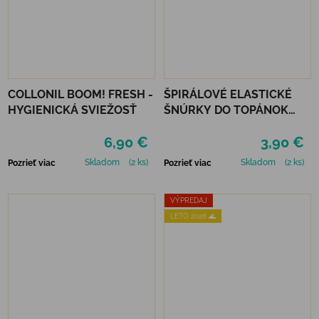
COLLONIL BOOM! FRESH -
ŠPIRÁLOVÉ ELASTICKÉ
HYGIENICKÁ SVIEŽOSŤ
ŠNÚRKY DO TOPÁNOK
VTR - ČERVENÁ
6,90 €
3,90 €
Skladom
(2 ks)
Skladom
(2 ks)
Pozrieť viac
Pozrieť viac
VÝPREDAJ
LETO 2026 🌊