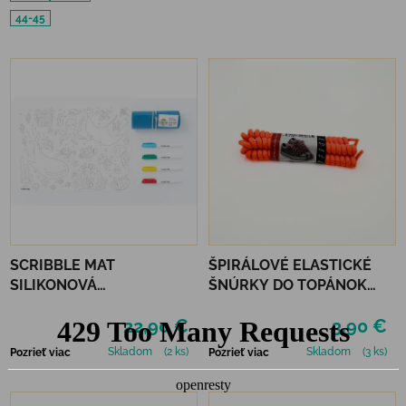
44-45
SCRIBBLE MAT
ŠPIRÁLOVÉ ELASTICKÉ
SILIKONOVÁ
ŠNÚRKY DO TOPÁNOK
OMAĽOVÁNKA – POD
VTR - NEÓNOVO
22,90 €
3,90 €
MOROM
ORANŽOVÁ
Skladom
(2 ks)
Skladom
(3 ks)
Pozrieť viac
Pozrieť viac