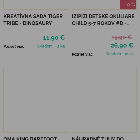
–10 %
KREATÍVNA SADA TIGER
IZIPIZI DETSKÉ OKULIARE
TRIBE - DINOSAURY
CHILD 5-7 ROKOV #D -
NAVY BLUE POLARIZED
11,90 €
29,90 €
26,90 €
Skladom
(2 ks)
Pozrieť viac
Skladom
(2 ks)
Pozrieť viac
OMA KING BAREFOOT
NÁHRADNÉ TUHY DO