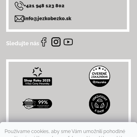
+421 948 123 802
info@jezkobezko.sk
Sledujte nás
Používame cookies, aby sme Vám umožnili pohodlné