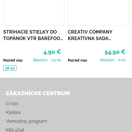
STRIHACIE STIELKY DO
CREATIV COMPANY
TOPÁNOK VTR BAREFOOT
KREATÍVNA SADA
VLNATEX UNI
STARTER CRAFT KIT
4,90 €
54,90 €
RESIN CASTING CANDLE
HOLDERS
Skladom
(>5 ks)
Skladom
(1 ks)
Pozrieť viac
Pozrieť viac
36-47
Zápätie
ZÁKAZNÍCKE CENTRUM
O nás
Kariéra
Vernostný program
Môj účet