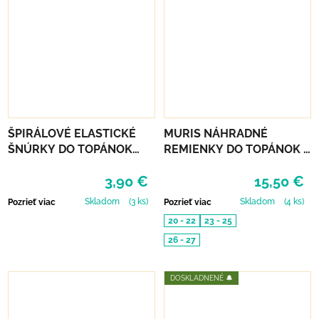
ŠPIRÁLOVÉ ELASTICKÉ
MURIS NÁHRADNÉ
ŠNÚRKY DO TOPÁNOK
REMIENKY DO TOPÁNOK 3
VTR - NEÓNOVO ZELENÁ
PÁRY - MUSTARD, SMOKE,
3,90 €
15,50 €
SKIN
Skladom
(3 ks)
Skladom
(4 ks)
Pozrieť viac
Pozrieť viac
20 - 22
23 - 25
26 - 27
DOSKLADNENÉ 🔔