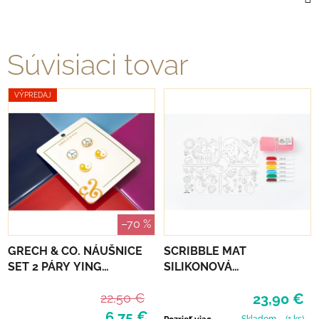
Súvisiaci tovar
VÝPREDAJ
–70 %
GRECH & CO. NÁUŠNICE
SCRIBBLE MAT
SET 2 PÁRY YING
SILIKONOVÁ
YANG+PEACE
OMAĽOVÁNKA – ROČNÉ
22,50 €
23,90 €
OBDOBIE
6,75 €