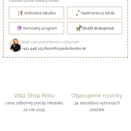
Využite rýchle odkazy nižšie.
Veľkostná tabuľka
Nadmerkový ťahák
Vernostný program
Strážiť dostupnosť
Radi vám pomôžeme s výberom
+421 948 123 802
info@jezkobezko.sk
Víťaz Shop Roku
Objavujeme novinky
cena odbornej poroty Heureka
34 starostlivo vybraných
za rok 2025
značiek