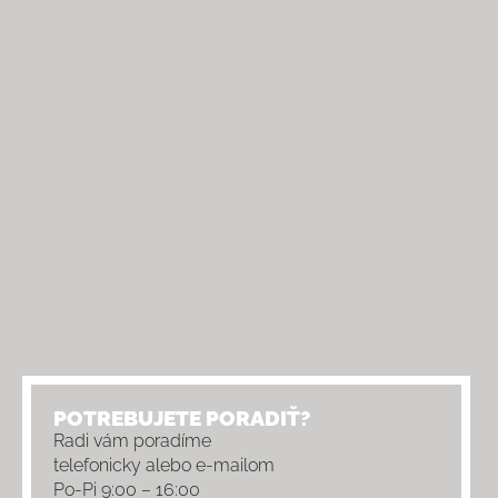
POTREBUJETE PORADIŤ?
Radi vám poradíme
telefonicky alebo e-mailom
Po-Pi 9:00 – 16:00