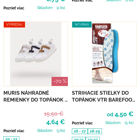
Skladom
(1 ks)
Pozrieť viac
Skladom
(2 ks)
Pozrieť viac
VÝPREDAJ
NOVINKA
–70 %
MURIS NÁHRADNÉ
STRIHACIE STIELKY DO
REMIENKY DO TOPÁNOK 3
TOPÁNOK VTR BAREFOOT
PÁRY - STONE, NAVY,
S PAMÄŤOVOU PENOU
15,50 €
4,50 €
SAND
od
4,64 €
Skladom
(5 ks)
Pozrieť viac
Skladom
(3 ks)
Pozrieť viac
26 - 27
28-29
20 - 22
30-31
32-33