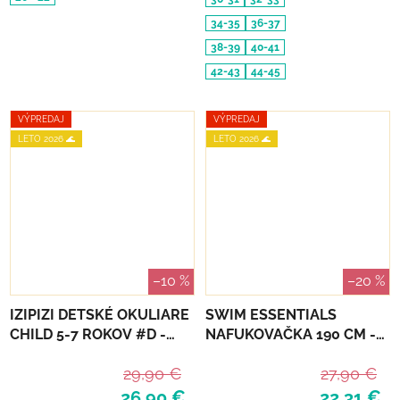
34-35
36-37
38-39
40-41
42-43
44-45
VÝPREDAJ
VÝPREDAJ
LETO 2026 🌊
LETO 2026 🌊
–10 %
–20 %
IZIPIZI DETSKÉ OKULIARE
SWIM ESSENTIALS
CHILD 5-7 ROKOV #D -
NAFUKOVAČKA 190 CM -
NAVY BLUE POLARIZED
HOMÁR
29,90 €
27,90 €
26,90 €
22,31 €