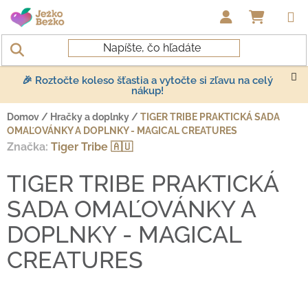
Prejsť na obsah
NÁKUP
🎉 Roztočte koleso šťastia a vytočte si zľavu na celý
nákup!
Domov
/
Hračky a doplnky
/
TIGER TRIBE PRAKTICKÁ SADA
OMAĽOVÁNKY A DOPLNKY - MAGICAL CREATURES
Značka:
Tiger Tribe 🇦🇺
TIGER TRIBE PRAKTICKÁ
SADA OMAĽOVÁNKY A
DOPLNKY - MAGICAL
CREATURES