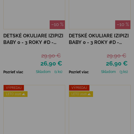
–10 %
–10 %
DETSKÉ OKULIARE IZIPIZI
DETSKÉ OKULIARE IZIPIZI
BABY 0 - 3 ROKY #D -
BABY 0 - 3 ROKY #D -
DENIM BLUE
MAUVE
29,90 €
29,90 €
26,90 €
26,90 €
Skladom
(1 ks)
Skladom
(3 ks)
Pozrieť viac
Pozrieť viac
VÝPREDAJ
VÝPREDAJ
LETO 2026 🌊
LETO 2026 🌊