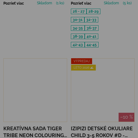
Skladom
(1 ks)
Skladom
(5 ks)
Pozrieť viac
Pozrieť viac
26 - 27
28-29
30-31
32-33
34-35
36-37
38-39
40-41
42-43
44-45
VÝPREDAJ
LETO 2026 🌊
–10 %
KREATÍVNA SADA TIGER
IZIPIZI DETSKÉ OKULIARE
TRIBE NEON COLOURING
CHILD 3-5 ROKOV #D -