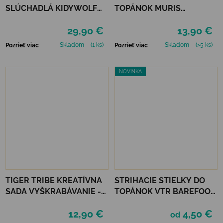
SLÚCHADLÁ KIDYWOLF
TOPÁNOK MURIS
KIDYEARS - MEDVEĎ
CLEANING KIT
29,90 €
13,90 €
Skladom
(1 ks)
Skladom
(>5 ks)
Pozrieť viac
Pozrieť viac
NOVINKA
TIGER TRIBE KREATÍVNA
STRIHACIE STIELKY DO
SADA VYŠKRABÁVANIE -
TOPÁNOK VTR BAREFOOT
DINOSAURS
S PAMÄŤOVOU PENOU
12,90 €
4,50 €
od