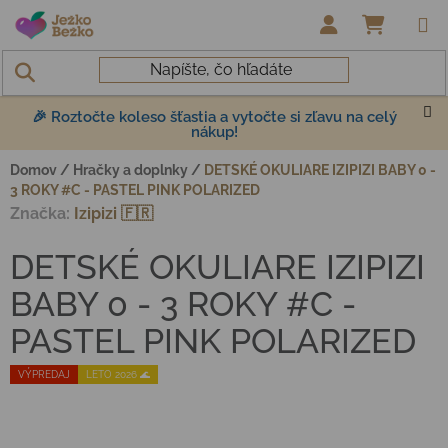
Prejsť na obsah
NÁKUP
🎉 Roztočte koleso šťastia a vytočte si zľavu na celý
nákup!
Domov
/
Hračky a doplnky
/
DETSKÉ OKULIARE IZIPIZI BABY 0 -
3 ROKY #C - PASTEL PINK POLARIZED
Značka:
Izipizi 🇫🇷
DETSKÉ OKULIARE IZIPIZI
BABY 0 - 3 ROKY #C -
PASTEL PINK POLARIZED
VÝPREDAJ
LETO 2026 🌊