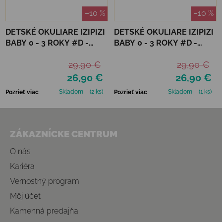
–10 %
–10 %
DETSKÉ OKULIARE IZIPIZI
DETSKÉ OKULIARE IZIPIZI
BABY 0 - 3 ROKY #D -
BABY 0 - 3 ROKY #D -
TORTOISE
VANILLA
29,90 €
29,90 €
26,90 €
26,90 €
Skladom
(2 ks)
Skladom
(1 ks)
Pozrieť viac
Pozrieť viac
Zápätie
ZÁKAZNÍCKE CENTRUM
O nás
Kariéra
Vernostný program
Môj účet
Kamenná predajňa