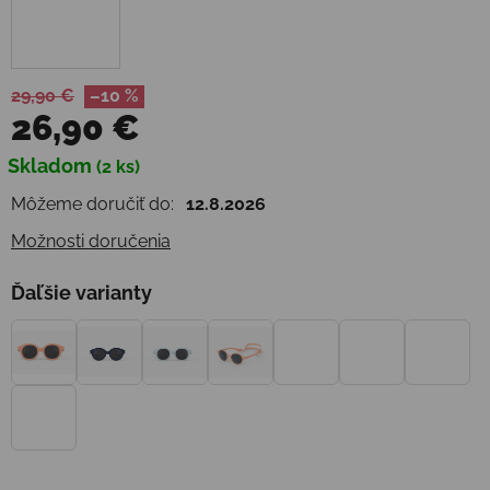
29,90 €
–10 %
26,90 €
Jednotková cena:
Skladom
(2 ks)
Môžeme doručiť do:
12.8.2026
Možnosti doručenia
Ďaľšie varianty