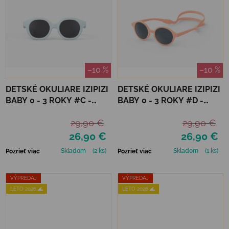
–10 %
–10 %
DETSKÉ OKULIARE IZIPIZI
DETSKÉ OKULIARE IZIPIZI
BABY 0 - 3 ROKY #C -
BABY 0 - 3 ROKY #D -
SWEET BLUE
APRICOT POLARIZED
29,90 €
29,90 €
26,90 €
26,90 €
Skladom
(2 ks)
Skladom
(1 ks)
Pozrieť viac
Pozrieť viac
VÝPREDAJ
VÝPREDAJ
LETO 2026 🌊
LETO 2026 🌊