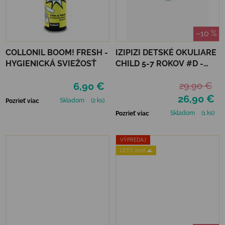
–10 %
COLLONIL BOOM! FRESH -
IZIPIZI DETSKÉ OKULIARE
HYGIENICKÁ SVIEŽOSŤ
CHILD 5-7 ROKOV #D -
TURQUOISE STONE
6,90 €
29,90 €
26,90 €
Skladom
(2 ks)
Pozrieť viac
Skladom
(1 ks)
Pozrieť viac
VÝPREDAJ
LETO 2026 🌊