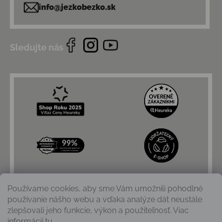
info@jezkobezko.sk
Sledujte nás
Používame cookies, aby sme Vám umožnili pohodlné
používanie nášho webu a vďaka analýze dát neustále
zlepšovali jeho funkcie, výkon a použiteľnosť. Viac
informácií
tu
.