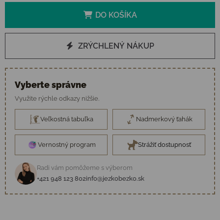
DO KOŠÍKA
ZRÝCHLENÝ NÁKUP
Vyberte správne
Využite rýchle odkazy nižšie.
Veľkostná tabuľka
Nadmerkový ťahák
Vernostný program
Strážiť dostupnosť
Radi vám pomôžeme s výberom
+421 948 123 802
info@jezkobezko.sk