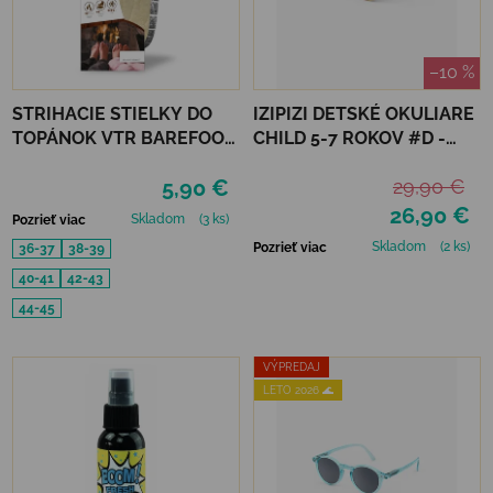
–10 %
STRIHACIE STIELKY DO
IZIPIZI DETSKÉ OKULIARE
TOPÁNOK VTR BAREFOOT
CHILD 5-7 ROKOV #D -
ALU-VLNA
GOLDEN CANYON
5,90 €
29,90 €
PROTIŠMYKOVÉ
26,90 €
Skladom
(3 ks)
Pozrieť viac
Skladom
(2 ks)
Pozrieť viac
36-37
38-39
40-41
42-43
44-45
VÝPREDAJ
LETO 2026 🌊