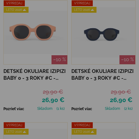
VÝPREDAJ
VÝPREDAJ
LETO 2026 🌊
LETO 2026 🌊
–10 %
–10 %
DETSKÉ OKULIARE IZIPIZI
DETSKÉ OKULIARE IZIPIZI
BABY 0 - 3 ROKY #C -
BABY 0 - 3 ROKY #C -
APRICOT
DENIM BLUE
29,90 €
29,90 €
26,90 €
26,90 €
Skladom
(1 ks)
Skladom
(2 ks)
Pozrieť viac
Pozrieť viac
VÝPREDAJ
VÝPREDAJ
LETO 2026 🌊
LETO 2026 🌊