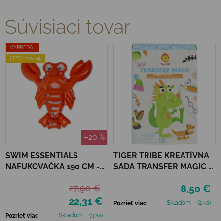
Súvisiaci tovar
VÝPREDAJ
LETO 2026 🌊
–20 %
SWIM ESSENTIALS
TIGER TRIBE KREATÍVNA
NAFUKOVAČKA 190 CM -
SADA TRANSFER MAGIC -
HOMÁR
MONSTER PARADE
27,90 €
8,50 €
22,31 €
Skladom
(2 ks)
Pozrieť viac
Skladom
(3 ks)
Pozrieť viac