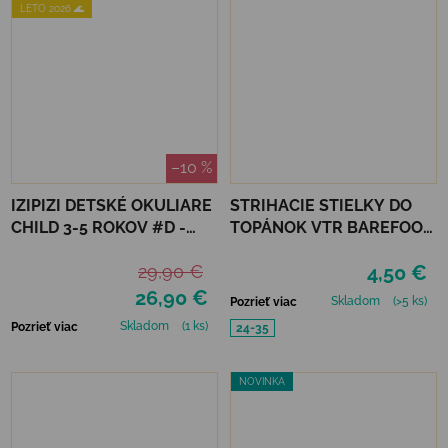
LETO 2026 🌊
–10 %
IZIPIZI DETSKÉ OKULIARE
STRIHACIE STIELKY DO
CHILD 3-5 ROKOV #D -
TOPÁNOK VTR BAREFOOT
BLACK ROAD
VLNATEX UNI DETSKÉ
29,90 €
4,50 €
26,90 €
Skladom
(>5 ks)
Pozrieť viac
Skladom
(1 ks)
Pozrieť viac
24-35
NOVINKA