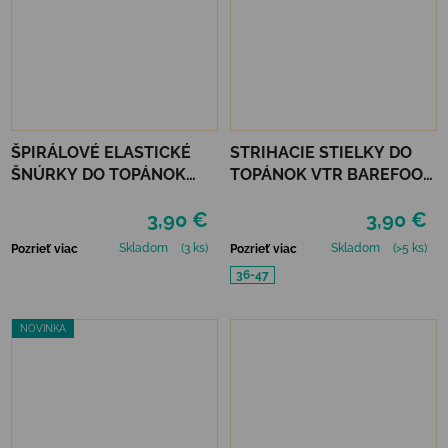
ŠPIRÁLOVÉ ELASTICKÉ
STRIHACIE STIELKY DO
ŠNÚRKY DO TOPÁNOK
TOPÁNOK VTR BAREFOOT
VTR - NEÓNOVO ZELENÁ
AKTÍVNE UHLIE UNI
3,90 €
3,90 €
Skladom
(3 ks)
Skladom
(>5 ks)
Pozrieť viac
Pozrieť viac
36-47
NOVINKA