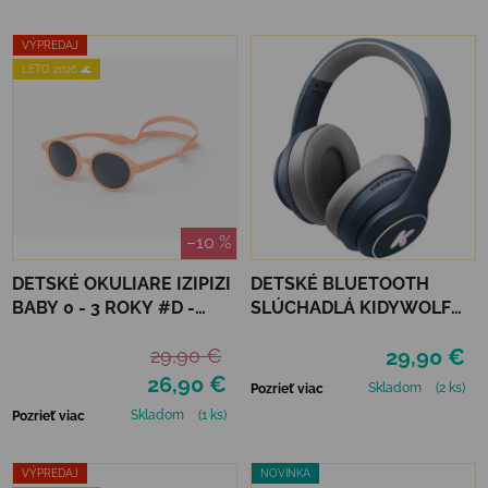
VÝPREDAJ
LETO 2026 🌊
–10 %
DETSKÉ OKULIARE IZIPIZI
DETSKÉ BLUETOOTH
BABY 0 - 3 ROKY #D -
SLÚCHADLÁ KIDYWOLF
APRICOT POLARIZED
KIDYEARS - MODRÉ
29,90 €
29,90 €
26,90 €
Skladom
(2 ks)
Pozrieť viac
Skladom
(1 ks)
Pozrieť viac
VÝPREDAJ
NOVINKA