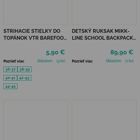
STRIHACIE STIELKY DO
DETSKÝ RUKSAK MIKK-
TOPÁNOK VTR BAREFOOT
LINE SCHOOL BACKPACK -
ALU-VLNA
BALSAM GREEN
5,90 €
89,90 €
PROTIŠMYKOVÉ
Skladom
(3 ks)
Skladom
(1 ks)
Pozrieť viac
Pozrieť viac
36-37
38-39
40-41
42-43
44-45