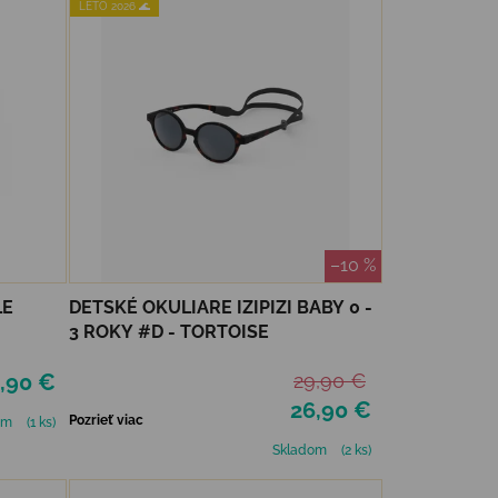
LETO 2026 🌊
–10 %
LE
DETSKÉ OKULIARE IZIPIZI BABY 0 -
3 ROKY #D - TORTOISE
,90 €
29,90 €
26,90 €
Pozrieť viac
om
(1 ks)
Skladom
(2 ks)