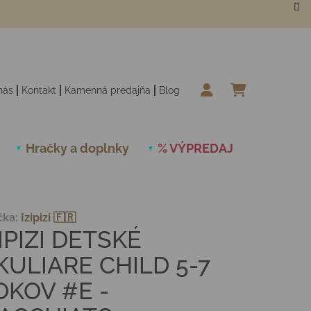
nás
Kontakt
Kamenná predajňa
Blog
NÁKUPN
Hračky a doplnky
% VÝPREDAJ
Novinky
čka:
Izipizi 🇫🇷
IPIZI DETSKÉ
KULIARE CHILD 5-7
OKOV #E -