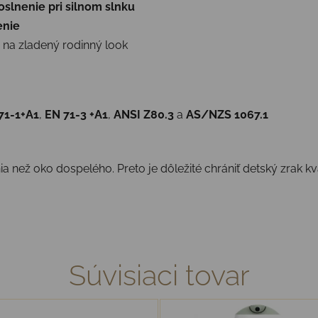
slnenie pri silnom slnku
enie
 na zladený rodinný look
71-1+A1
,
EN 71-3 +A1
,
ANSI Z80.3
a
AS/NZS 1067.1
 než oko dospelého. Preto je dôležité chrániť detský zrak kva
Súvisiaci tovar