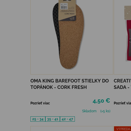
OMA KING BAREFOOT STIELKY DO
CREATI
TOPÁNOK - CORK FRESH
SADA -
PLSTE
4,50 €
Pozrieť viac
Pozrieť vi
Skladom
(>5 ks)
25 - 34
35 - 41
42 - 47
VÝPREDA