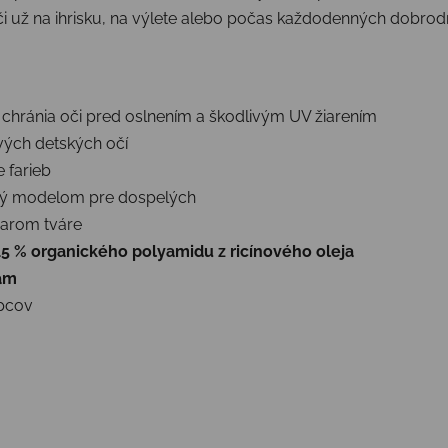
či už na ihrisku, na výlete alebo počas každodenných dobrodr
 chránia oči pred oslnením a škodlivým UV žiarením
ivých detských očí
 farieb
aný modelom pre dospelých
varom tváre
45 % organického polyamidu z ricínového oleja
tám
apcov