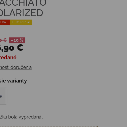
ACCHIATO
OLARIZED
EDAJ
LETO 2026 🌊
0 €
–10 %
,90 €
redané
otková cena:
osti doručenia
šie varianty
žka bola vypredaná…