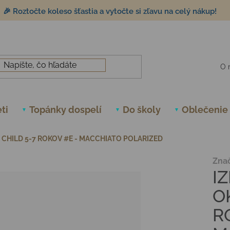
🎉 Roztočte koleso šťastia a vytočte si zľavu na celý nákup!
O 
ti
Topánky dospelí
Do školy
Oblečenie
E CHILD 5-7 ROKOV #E - MACCHIATO POLARIZED
Zna
IZ
O
R