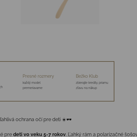
Presné rozmery
Bežko Klub
každý model
zbierajte kredity, priamu
ch
premeriavame
zľavu na nákup
ahlivá ochrana očí pre deti ☀️🕶
té pre
deti vo veku 5-7 rokov
. Ľahký rám a polarizačné šošo