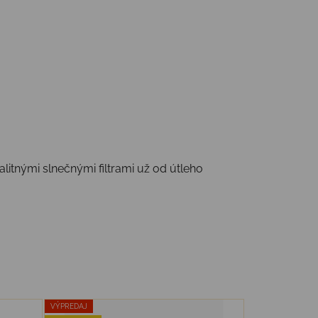
litnými slnečnými filtrami už od útleho
VÝPREDAJ