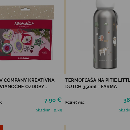
V COMPANY KREATÍVNA
TERMOFĽAŠA NA PITIE LITT
 VIANOČNÉ OZDOBY
DUTCH 350ml - FARMA
NÉ
7,90 €
36
ac
Pozrieť viac
Skladom
(2 ks)
Sklad
J