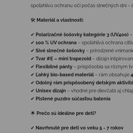
spoľahlivú ochranu očí počas slnečných dní – 
🛠
Materiál a vlastnosti:
✔
Polarizačné šošovky kategórie 3 (UV400)
–
✔
100 % UV ochrana
– spoľahlivá ochrana citl
✔
Sivé slnečné šošovky
– prirodzené vnímanie
✔
Tvar #E – mini trapezoid
– dizajn inšpirov
✔
Flexibilné pánty
– prispôsobia sa rôznym t
✔
Ľahký bio-based materiál
– rám obsahuje
✔
Odolný rám prispôsobený detským aktivi
✔
Unisex dizajn
– vhodné pre dievčatá aj chl
✔
Plstené puzdro súčasťou balenia
🌟
Prečo sú ideálne pre deti?
✔
Navrhnuté pre deti vo veku 5 - 7 rokov