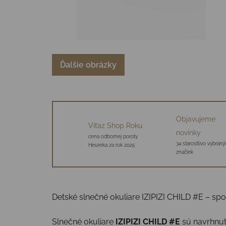
Ďalšie obrázky
Objavujeme
Víťaz Shop Roku
novinky
cena odbornej poroty
34 starostlivo vybraný
Heureka za rok 2025
značiek
Detské slnečné okuliare IZIPIZI CHILD #E – spoľ
Slnečné okuliare
IZIPIZI CHILD #E
sú navrhnu