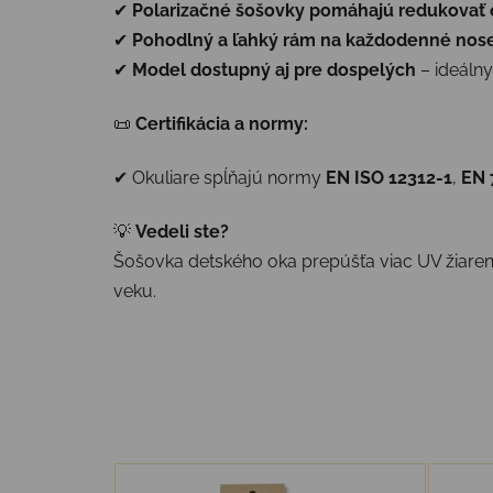
✔
Polarizačné šošovky pomáhajú redukovať o
✔
Pohodlný a ľahký rám na každodenné nos
✔
Model dostupný aj pre dospelých
– ideálny
📜
Certifikácia a normy:
✔ Okuliare spĺňajú normy
EN ISO 12312-1
,
EN 
💡
Vedeli ste?
Šošovka detského oka prepúšťa viac UV žiarenia
veku.