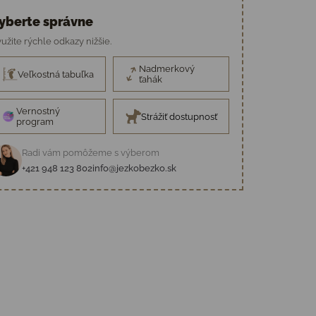
yberte správne
užite rýchle odkazy nižšie.
Nadmerkový
Veľkostná tabuľka
ťahák
Vernostný
Strážiť dostupnosť
program
Radi vám pomôžeme s výberom
+421 948 123 802
info@jezkobezko.sk