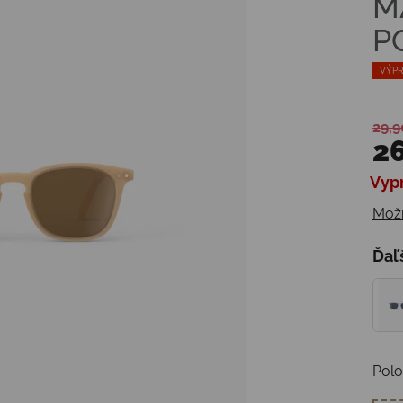
M
P
VÝPR
29,9
26
Vyp
Jedn
Možn
Ďaľ
Polo