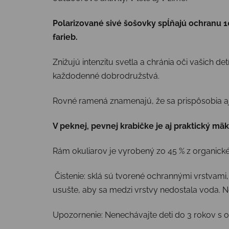
Polarizované sivé šošovky spĺňajú ochranu 
farieb.
Znižujú intenzitu svetla a chránia oči vašich d
každodenné dobrodružstvá.
Rovné ramená znamenajú, že sa prispôsobia aj 
V peknej, pevnej krabičke je aj praktický mä
Rám okuliarov je vyrobený zo 45 % z organické
Čistenie: sklá sú tvorené ochrannými vrstvami,
usušte, aby sa medzi vrstvy nedostala voda. 
Upozornenie: Nenechávajte deti do 3 rokov s 