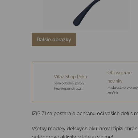
Ďalšie obrázky
Objavujeme
Víťaz Shop Roku
novinky
cena odbornej poroty
34 starostlivo vybraný
Heureka za rok 2025
značiek
IZIPIZI sa postará o ochranu očí vašich detí s 
Všetky modely detských okuliarov Izipizi chrán
outdoorové aktivity, v lete aj v zime!