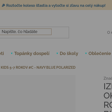
🎉 Roztočte koleso šťastia a vytočte si zľavu na celý nákup!
O 
ti
Topánky dospelí
Do školy
Oblečenie
E KIDS 5-7 ROKOV #C - NAVY BLUE POLARIZED
Zna
IZ
O
R