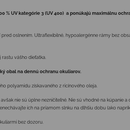
100 % UV kategórie 3 (UV 400) a ponúkajú maximálnu ochra
etí pred oslnením. Ultraflexibilné, hypoalergénne rámy bez ob
rastu vášho dieťatka.
kký obal na dennú ochranu okuliarov.
ho polyamidu získavaného z ricínového oleja.
 avšak nie sú úplne nezničiteľné. Nie sú vhodné na kúpanie a
Nenechávajte ich na priamom slnku na dlhšiu dobu (ako naprí
okuliarmi bez dozoru.