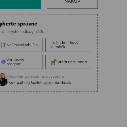
NÁKUP
yberte správne
užite rýchle odkazy nižšie.
Nadmerkový
Veľkostná tabuľka
ťahák
Vernostný
Strážiť dostupnosť
program
Radi vám pomôžeme s výberom
+421 948 123 802
info@jezkobezko.sk