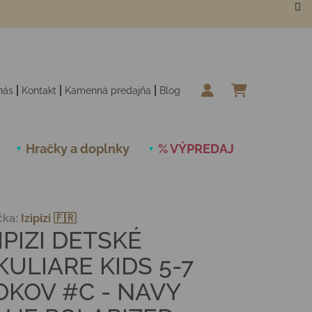
nás
Kontakt
Kamenná predajňa
Blog
NÁKUPN
Hračky a doplnky
% VÝPREDAJ
Novinky
čka:
Izipizi 🇫🇷
IPIZI DETSKÉ
KULIARE KIDS 5-7
OKOV #C - NAVY