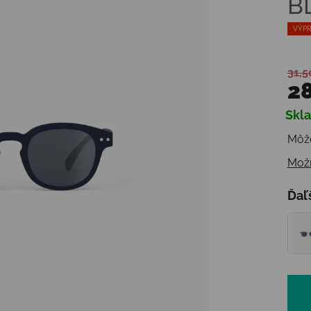
B
VÝPR
31,5
28
Skl
Jedn
Môže
Možn
Ďaľ