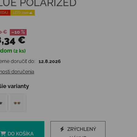
LUE POLARIZED
EDAJ
LETO 2026 🌊
0 €
–10 %
,34 €
adom
(2 ks)
otková cena:
me doručiť do:
12.8.2026
osti doručenia
šie varianty
ZRÝCHLENÝ
DO KOŠÍKA