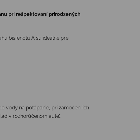
nu pri rešpektovaní prirodzených
sahu bisfenolu A sú ideálne pre
 do vody na potápanie, pri zamočení ich
klad v rozhorúčenom aute).