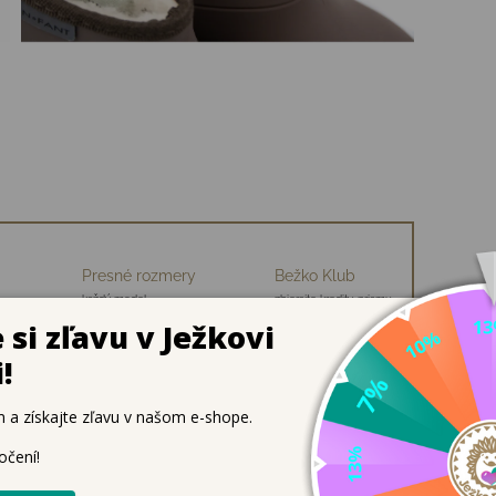
Presné rozmery
Bežko Klub
každý model
zbierajte kredity, priamu
ch
premeriavame
zľavu na nákup
ina kaučuku