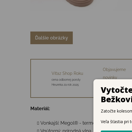
Ďalšie obrázky
Objavujeme
Víťaz Shop Roku
novinky
cena odbornej poroty
34 starostlivo vybraný
Heureka za rok 2025
značiek
Materiál:
Vonkajší: Megol® - termoplastická zlúčen
Vnútorný: prírodná vlna