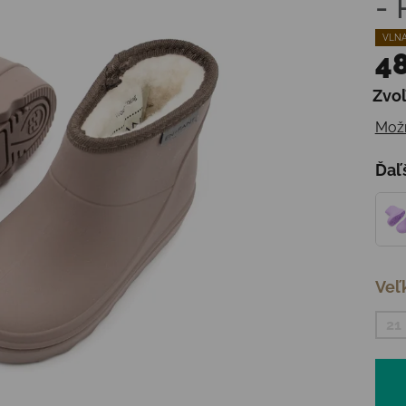
-
VLNA
48
Zvoľ
Jedn
Možn
Ďaľ
Veľ
21