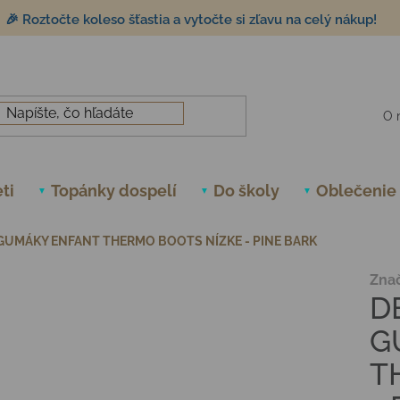
🎉 Roztočte koleso šťastia a vytočte si zľavu na celý nákup!
O 
ti
Topánky dospelí
Do školy
Oblečenie
GUMÁKY ENFANT THERMO BOOTS NÍZKE - PINE BARK
Zna
D
G
T