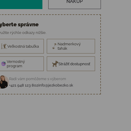
NÁKUP
yberte správne
užite rýchle odkazy nižšie.
Nadmerkový
Veľkostná tabuľka
ťahák
Vernostný
Strážiť dostupnosť
program
Radi vám pomôžeme s výberom
+421 948 123 802
info@jezkobezko.sk