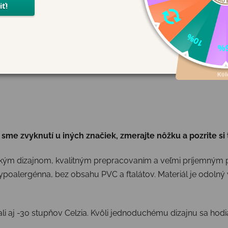
sme zvyknutí u iných značiek, zmerajte nôžku a pozrite si
ým dizajnom, kvalitným prepracovaním a veľmi príjemným p
ypoalergénna, bez obsahu PVC a ftalátov. Materiál je odolný v
li aj -30 stupňov Celzia. Kvôli jednoduchému dizajnu sa hod