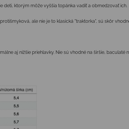
ie deti, ktorým môže vyššia topánka vadiť a obmedzovať ich.
protišmyková, ale nie je to klasická "traktorka", sú skôr vho
álne aj nižšie priehlavky. Nie sú vhodné na širšie, baculaté 