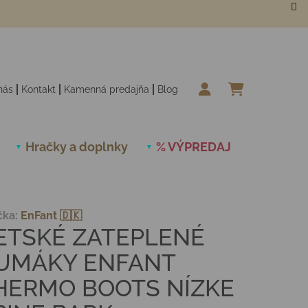
nás
Kontakt
Kamenná predajňa
Blog
NÁKUPN
Hračky a doplnky
% VÝPREDAJ
Novinky
čka:
EnFant 🇩🇰
ETSKÉ ZATEPLENÉ
UMÁKY ENFANT
HERMO BOOTS NÍZKE