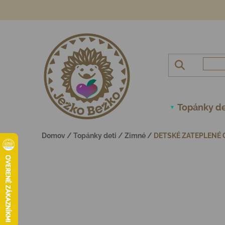
Prejsť na obsah
Topánky de
Domov
/
Topánky deti
/
Zimné
/
DETSKÉ ZATEPLENÉ 