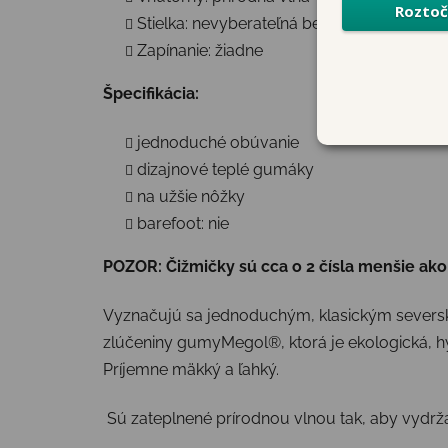
Stielka: nevyberateľná bez tvarovania
Zapínanie: žiadne
Špecifikácia:
jednoduché obúvanie
dizajnové teplé gumáky
na užšie nôžky
barefoot: nie
POZOR: Čižmičky sú cca o 2 čísla menšie ako 
Vyznačujú sa jednoduchým, klasickým seversk
zlúčeniny gumy
Megol®, ktorá je ekologická, h
Príjemne mäkký a ľahký.
Sú zateplnené prírodnou vlnou tak, aby vydrža