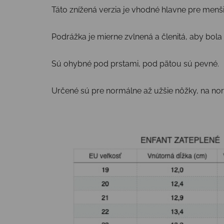
Táto znížená verzia je vhodné hlavne pre menš
Podrážka je mierne zvlnená a členitá, aby bola 
Sú ohybné pod prstami, pod pätou sú pevné.
Určené sú pre normálne až užšie nôžky, na norm