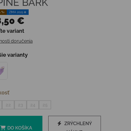
 PINE BARK
 🐑
ZIMA 2025 ❄️
,50 €
te variant
otková cena:
osti doručenia
šie varianty
kosť
22
23
24
25
ZRÝCHLENÝ
DO KOŠÍKA