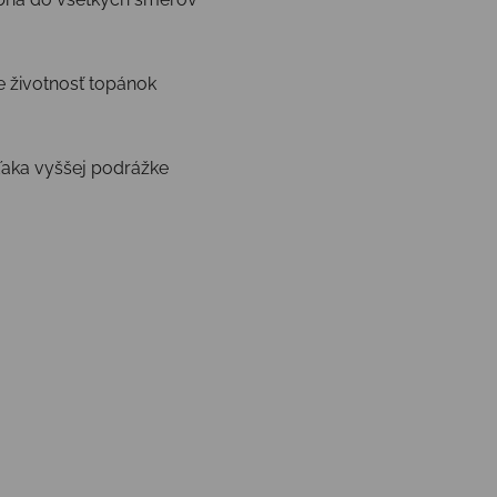
e životnosť topánok
ďaka vyššej podrážke