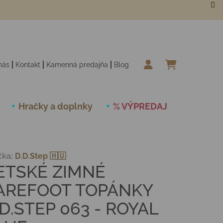
nás
Kontakt
Kamenná predajňa
Blog
NÁKUPN
Hračky a doplnky
% VÝPREDAJ
Novinky
čka:
D.D.Step 🇭🇺
ETSKÉ ZIMNÉ
AREFOOT TOPÁNKY
.D.STEP 063 - ROYAL