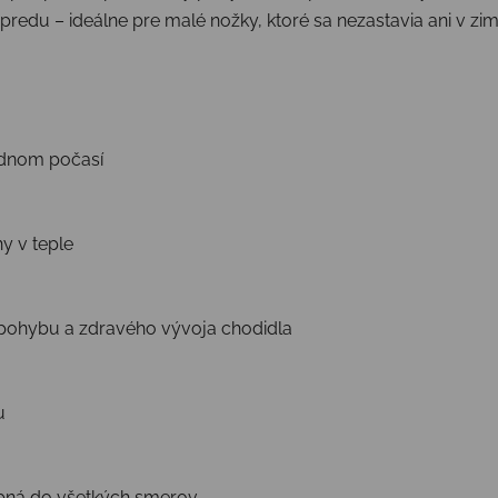
du – ideálne pre malé nožky, ktoré sa nezastavia ani v zime
ladnom počasí
y v teple
 pohybu a zdravého vývoja chodidla
u
ybná do všetkých smerov