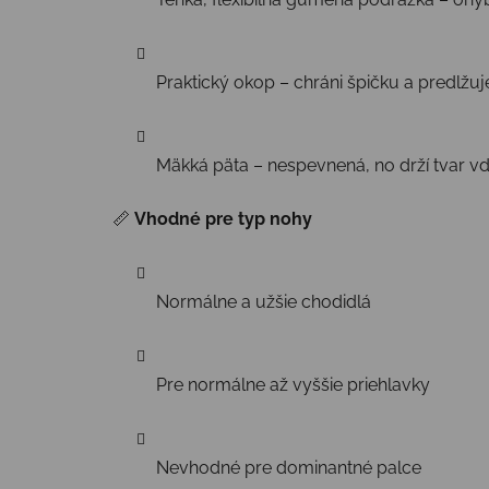
Praktický okop – chráni špičku a predlžuj
Mäkká päta – nespevnená, no drží tvar v
📏
Vhodné pre typ nohy
Normálne a užšie chodidlá
Pre normálne až vyššie priehlavky
Nevhodné pre dominantné palce