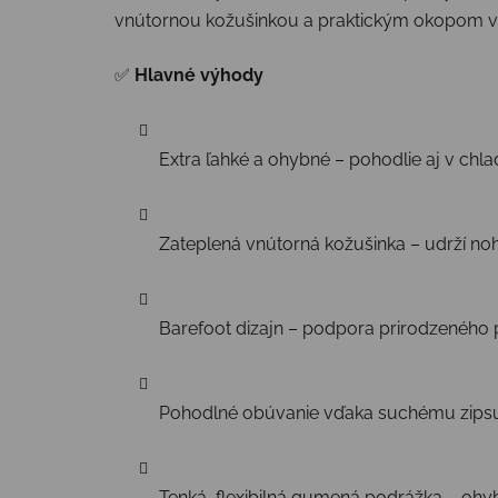
vnútornou kožušinkou a praktickým okopom vpre
✅
Hlavné výhody
Extra ľahké a ohybné – pohodlie aj v ch
Zateplená vnútorná kožušinka – udrží noh
Barefoot dizajn – podpora prirodzeného
Pohodlné obúvanie vďaka suchému zips
Tenká, flexibilná gumená podrážka – oh