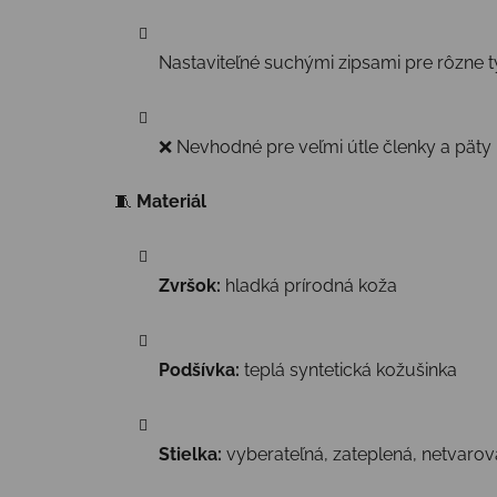
Nastaviteľné suchými zipsami pre rôzne t
❌ Nevhodné pre veľmi útle členky a päty
🧵
Materiál
Zvršok:
hladká prírodná koža
Podšívka:
teplá syntetická kožušinka
Stielka:
vyberateľná, zateplená, netvaro