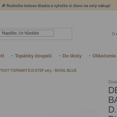
🎉 Roztočte koleso šťastia a vytočte si zľavu na celý nákup!
O 
ti
Topánky dospelí
Do školy
Oblečenie
FOOT TOPÁNKY D.D.STEP 063 - ROYAL BLUE
Zna
D
B
D