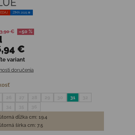
LUE
EDAJ
ZIMA 2025 ❄️
3,90 €
–50 %
d
,94 €
te variant
otková cena:
osti doručenia
kosť
26
27
28
29
30
31
32
34
35
36
torná dĺžka cm: 19.4
torná šírka cm: 7.5