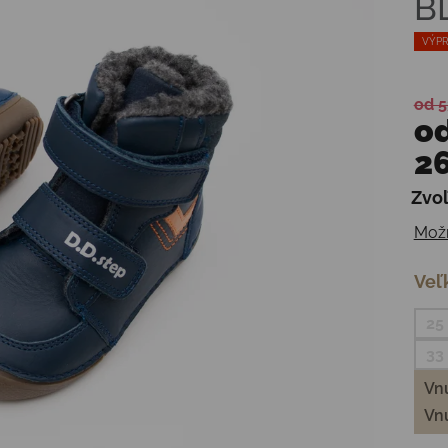
B
VÝPR
od 5
o
26
Zvoľ
Jedn
Možn
Veľ
25
33
Vnú
Vnú