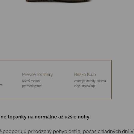
Presné rozmery
Bežko Klub
každý model
zbierajte kredity, priamu
ch
premeriavame
zľavu na nákup
ené topánky na normálne až užšie nohy
ré podporujú prirodzený pohyb detí aj počas chladných dní. 