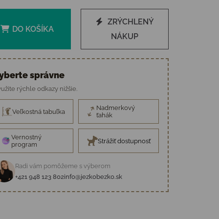
ZRÝCHLENÝ
DO KOŠÍKA
NÁKUP
yberte správne
užite rýchle odkazy nižšie.
Nadmerkový
Veľkostná tabuľka
ťahák
Vernostný
Strážiť dostupnosť
program
Radi vám pomôžeme s výberom
+421 948 123 802
info@jezkobezko.sk