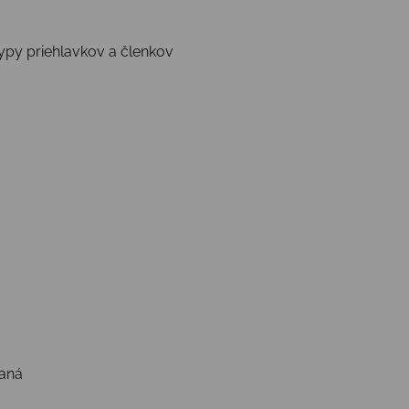
ypy priehlavkov a členkov
vaná