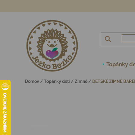
Prejsť na obsah
Topánky de
Domov
/
Topánky deti
/
Zimné
/
DETSKÉ ZIMNÉ BARE