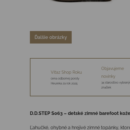
Ďalšie obrázky
Objavujeme
Víťaz Shop Roku
novinky
cena odbornej poroty
34 starostlivo vybraný
Heureka za rok 2025
značiek
D.D.STEP S063 – detské zimné barefoot kož
Ľahučké, ohybné a hrejivé zimné topánky, kto