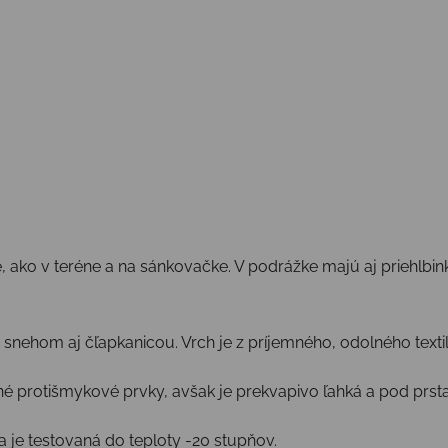
 ako v teréne a na sánkovačke. V podrážke majú aj priehlbi
d snehom aj čľapkanicou. Vrch je z príjemného, odolného tex
 protišmykové prvky, avšak je prekvapivo ľahká a pod prs
a je testovaná do teploty -20 stupňov.