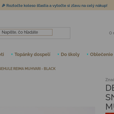
🎉 Roztočte koleso šťastia a vytočte si zľavu na celý nákup!
O 
ti
Topánky dospelí
Do školy
Oblečenie
EHULE REIMA MUHVARI - BLACK
Zna
D
S
M