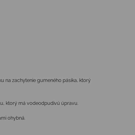
nku na zachytenie gumeného pásika, ktorý
tilu, ktorý má vodeodpudivú úpravu.
tami ohybná.