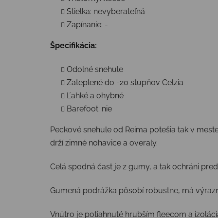
Stielka: nevyberateľná
Zapínanie: -
Špecifikácia:
Odolné snehule
Zateplené do -20 stupňov Celzia
Ľahké a ohybné
Barefoot: nie
Peckové snehule od Reima potešia tak v meste,
drží zimné nohavice a overaly.
Celá spodná čast je z gumy, a tak ochráni pre
Gumená podrážka pôsobí robustne, má výrazné
Vnútro je potiahnuté hrubším fleecom a izoláci