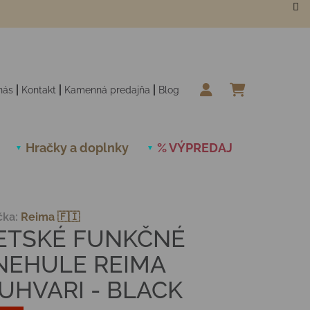
nás
Kontakt
Kamenná predajňa
Blog
NÁKUPN
Hračky a doplnky
% VÝPREDAJ
Novinky
čka:
Reima 🇫🇮
ETSKÉ FUNKČNÉ
NEHULE REIMA
UHVARI - BLACK