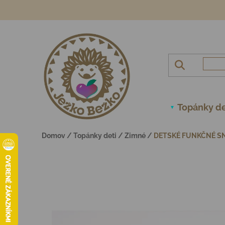
Prejsť na obsah
Topánky de
Domov
/
Topánky deti
/
Zimné
/
DETSKÉ FUNKČNÉ SN