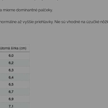
na mierne dominantné palčeky.
normálne až vyššie priehlavky. Nie sú vhodné na úzučké nôž