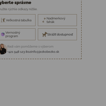
yberte správne
užite rýchle odkazy nižšie.
Nadmerkový
Veľkostná tabuľka
ťahák
Vernostný
Strážiť dostupnosť
program
Radi vám pomôžeme s výberom
+421 948 123 802
info@jezkobezko.sk