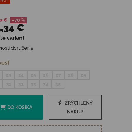
EDAJ
0 €
–70 %
,34 €
te variant
otková cena:
osti doručenia
kosť
23
24
25
26
27
28
29
31
32
33
34
35
ZRÝCHLENÝ
DO KOŠÍKA
NÁKUP