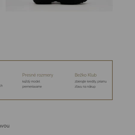
Presné rozmery
Bežko Klub
každý model
zbierajte kredity, priamu
ch
premeriavame
zľavu na nákup
ravou