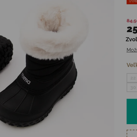
VÝPR
84,5
25
Zvoľ
Jedn
Možn
Veľ
22
30