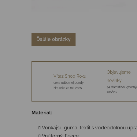
Ďalšie obrázky
Objavujeme
Víťaz Shop Roku
novinky
cena odbornej poroty
34 starostlivo vybraný
Heureka za rok 2025
značiek
Materiál:
Vonkajší: guma, textil s vodeodolnou úp
Vnútorný: fleece