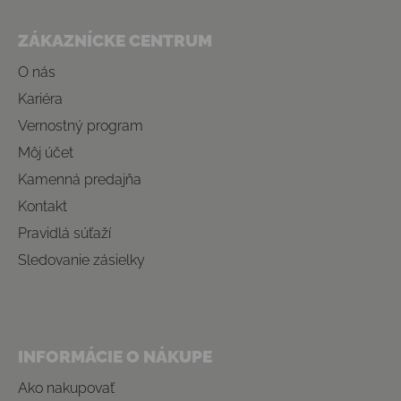
Zápätie
ZÁKAZNÍCKE CENTRUM
O nás
Kariéra
Vernostný program
Môj účet
Kamenná predajňa
Kontakt
Pravidlá súťaží
Sledovanie zásielky
INFORMÁCIE O NÁKUPE
Ako nakupovať