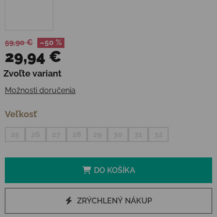
59,90 €
–50 %
29,94 €
Jednotková cena:
Zvoľte variant
Možnosti doručenia
Veľkosť
25
26
27
28
29
30
31
32
DO KOŠÍKA
ZRÝCHLENÝ NÁKUP