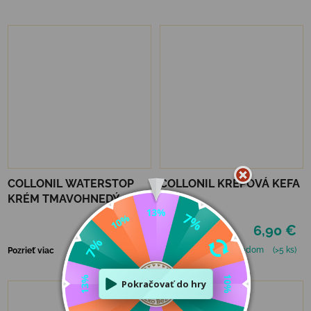
COLLONIL WATERSTOP
COLLONIL KREPOVÁ KEFA
KRÉM TMAVOHNEDÝ 75
ml
6,90 €
6,90 €
Skladom
(1 ks)
Skladom
(>5 ks)
Pozrieť viac
Pozrieť viac