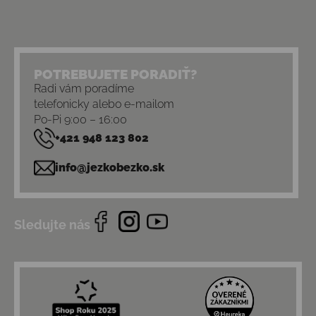
POTREBUJETE PORADIŤ?
Radi vám poradíme
telefonicky alebo e-mailom
Po-Pi 9:00 – 16:00
+421 948 123 802
info@jezkobezko.sk
Sledujte nás