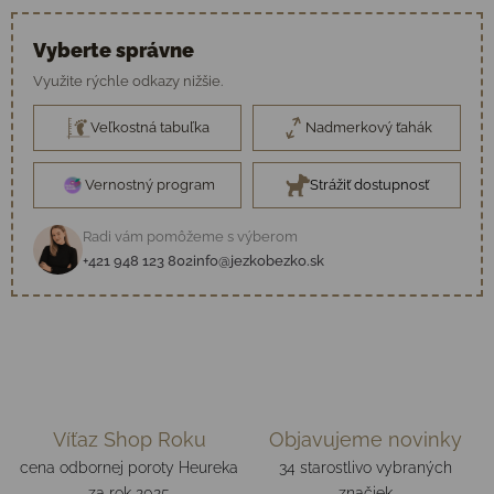
Vyberte správne
Využite rýchle odkazy nižšie.
Veľkostná tabuľka
Nadmerkový ťahák
Vernostný program
Strážiť dostupnosť
Radi vám pomôžeme s výberom
+421 948 123 802
info@jezkobezko.sk
Víťaz Shop Roku
Objavujeme novinky
cena odbornej poroty Heureka
34 starostlivo vybraných
za rok 2025
značiek