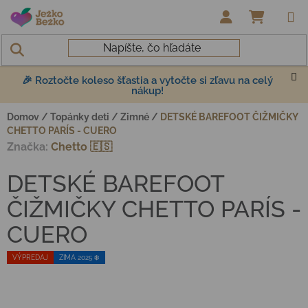
Prejsť na obsah
NÁKUP
🎉 Roztočte koleso šťastia a vytočte si zľavu na celý
nákup!
Domov
/
Topánky deti
/
Zimné
/
DETSKÉ BAREFOOT ČIŽMIČKY
CHETTO PARÍS - CUERO
Značka:
Chetto 🇪🇸
DETSKÉ BAREFOOT
ČIŽMIČKY CHETTO PARÍS -
CUERO
VÝPREDAJ
ZIMA 2025 ❄️