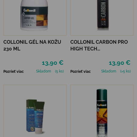
COLLONIL GÉL NA KOŽU
COLLONIL CARBON PRO
230 ML
HIGH TECH
IMPREGNAČNÝ SPREJ 400
13,90 €
13,90 €
ML
Skladom
(5 ks)
Skladom
(>5 ks)
Pozrieť viac
Pozrieť viac