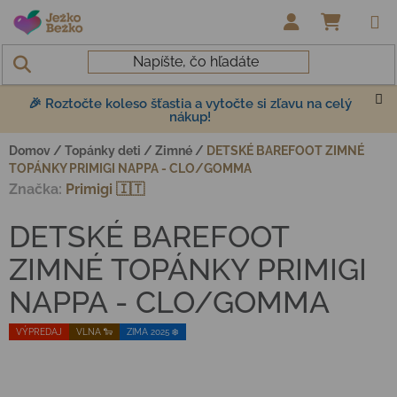
Prejsť na obsah
NÁKUP
🎉 Roztočte koleso šťastia a vytočte si zľavu na celý
nákup!
Domov
/
Topánky deti
/
Zimné
/
DETSKÉ BAREFOOT ZIMNÉ
TOPÁNKY PRIMIGI NAPPA - CLO/GOMMA
Značka:
Primigi 🇮🇹
DETSKÉ BAREFOOT
ZIMNÉ TOPÁNKY PRIMIGI
NAPPA - CLO/GOMMA
VÝPREDAJ
VLNA 🐑
ZIMA 2025 ❄️