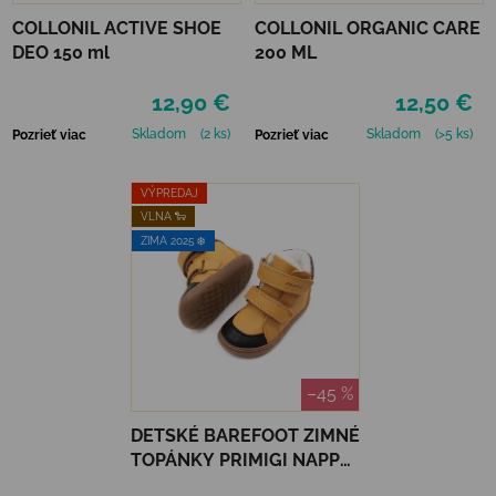
COLLONIL ACTIVE SHOE
COLLONIL ORGANIC CARE
DEO 150 ml
200 ML
12,90 €
12,50 €
Skladom
(2 ks)
Skladom
(>5 ks)
Pozrieť viac
Pozrieť viac
VÝPREDAJ
VLNA 🐑
ZIMA 2025 ❄️
–45 %
DETSKÉ BAREFOOT ZIMNÉ
TOPÁNKY PRIMIGI NAPPA
- CLO/GOMMA S