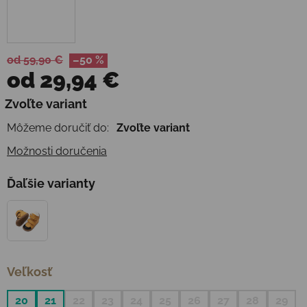
od 59,90 €
–50 %
od
29,94 €
Jednotková cena:
Zvoľte variant
Môžeme doručiť do:
Zvoľte variant
Možnosti doručenia
Ďaľšie varianty
Veľkosť
20
21
22
23
24
25
26
27
28
29