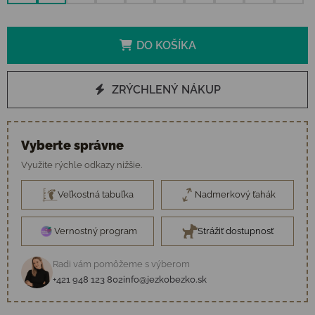
DO KOŠÍKA
ZRÝCHLENÝ NÁKUP
Vyberte správne
Využite rýchle odkazy nižšie.
Veľkostná tabuľka
Nadmerkový ťahák
Vernostný program
Strážiť dostupnosť
Radi vám pomôžeme s výberom
+421 948 123 802
info@jezkobezko.sk