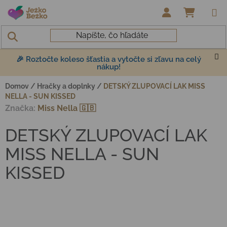
Prejsť na obsah
NÁKUP
🎉 Roztočte koleso šťastia a vytočte si zľavu na celý
nákup!
Domov
/
Hračky a doplnky
/
DETSKÝ ZLUPOVACÍ LAK MISS
NELLA - SUN KISSED
Značka:
Miss Nella 🇬🇧
DETSKÝ ZLUPOVACÍ LAK
MISS NELLA - SUN
KISSED