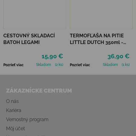
CESTOVNÝ SKLADACÍ
TERMOFĽAŠA NA PITIE
BATOH LEGAMI
LITTLE DUTCH 350ml -
FARMA
15,90 €
36,90 €
Skladom
(2 ks)
Skladom
(1 ks)
Pozrieť viac
Pozrieť viac
Zápätie
ZÁKAZNÍCKE CENTRUM
O nás
Kariéra
Vernostný program
Môj účet