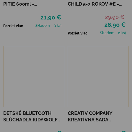
PITIE 600ml -
CHILD 5-7 ROKOV #E -
INDIGOVÁ/RUŽOVÁ
LAVENDER POLARIZED
21,90 €
29,90 €
26,90 €
Skladom
(1 ks)
Pozrieť viac
Skladom
(1 ks)
Pozrieť viac
DETSKÉ BLUETOOTH
CREATIV COMPANY
SLÚCHADLÁ KIDYWOLF
KREATÍVNA SADA
KIDYEARS - MODRÉ
STARTER CRAFT KIT