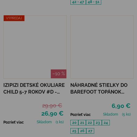
42 - 47
48 - 51
VÝPREDAJ
–10 %
IZIPIZI DETSKÉ OKULIARE
NÁHRADNÉ STIELKY DO
CHILD 5-7 ROKOV #D -
BAREFOOT TOPÁNOK
BLACK ROAD
MURIS MINI
29,90 €
6,90 €
26,90 €
Skladom
(5 ks)
Pozrieť viac
Skladom
(1 ks)
Pozrieť viac
20
21
22
23
24
25
26
27