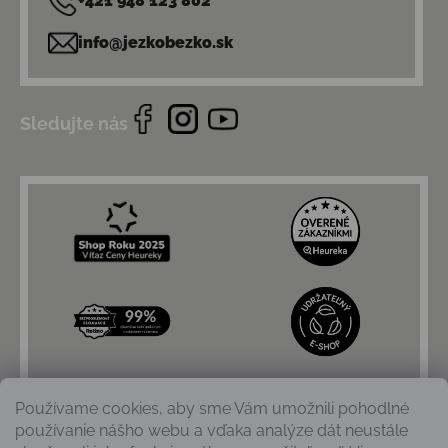
+421 948 123 802
info@jezkobezko.sk
Sledujte nás
Používame cookies, aby sme Vám umožnili pohodlné
používanie nášho webu a vďaka analýze dát neustále