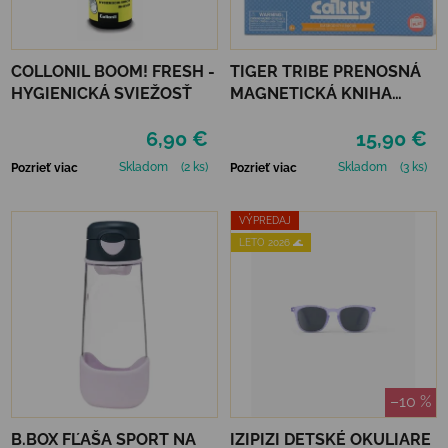
COLLONIL BOOM! FRESH -
TIGER TRIBE PRENOSNÁ
HYGIENICKÁ SVIEŽOSŤ
MAGNETICKÁ KNIHA
MAGNA CARRY -
6,90 €
15,90 €
EMERGENCY RESCUE
Skladom
(2 ks)
Skladom
(3 ks)
Pozrieť viac
Pozrieť viac
VÝPREDAJ
LETO 2026 🌊
–10 %
B.BOX FĽAŠA SPORT NA
IZIPIZI DETSKÉ OKULIARE