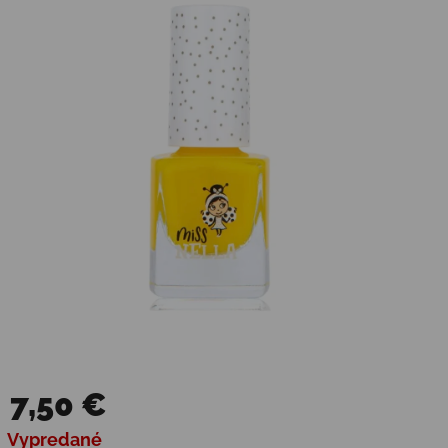
7,50 €
Jednotková cena:
Vypredané