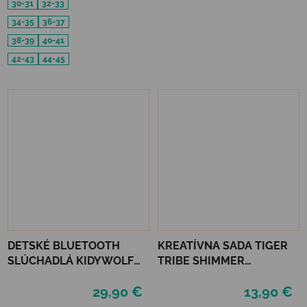
30-31
32-33
34-35
36-37
38-39
40-41
42-43
44-45
DETSKÉ BLUETOOTH
KREATÍVNA SADA TIGER
SLÚCHADLÁ KIDYWOLF
TRIBE SHIMMER
KIDYEARS - MEDVEĎ
COLOURING SET - LITTLE
29,90 €
13,90 €
FAIRY LAND