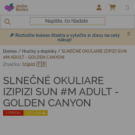
Prejsť na obsah
NÁKUP
🎉 Roztočte koleso šťastia a vytočte si zľavu na celý
nákup!
Domov
/
Hračky a doplnky
/
SLNEČNÉ OKULIARE IZIPIZI SUN
#M ADULT - GOLDEN CANYON
Značka:
Izipizi 🇫🇷
SLNEČNÉ OKULIARE
IZIPIZI SUN #M ADULT -
GOLDEN CANYON
VÝPREDAJ
LETO 2026 🌊