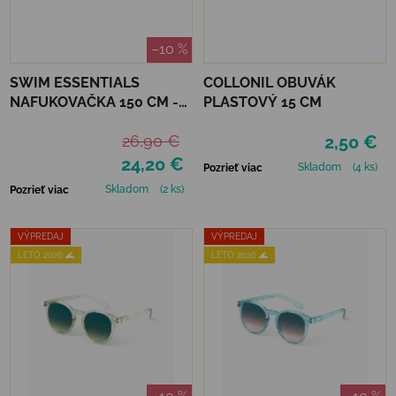
–10 %
SWIM ESSENTIALS
COLLONIL OBUVÁK
NAFUKOVAČKA 150 CM -
PLASTOVÝ 15 CM
ČAJKA
26,90 €
2,50 €
24,20 €
Skladom
(4 ks)
Pozrieť viac
Skladom
(2 ks)
Pozrieť viac
VÝPREDAJ
VÝPREDAJ
LETO 2026 🌊
LETO 2026 🌊