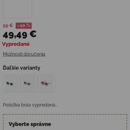
55 €
–10 %
49,49 €
Jednotková cena:
Vypredané
Možnosti doručenia
Ďaľšie varianty
Položka bola vypredaná…
Vyberte správne