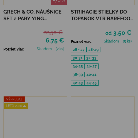
–70 %
GRECH & CO. NÁUŠNICE
STRIHACIE STIELKY DO
SET 2 PÁRY YING
TOPÁNOK VTR BAREFOOT
YANG+PEACE
FROTÉ
22,50 €
3,50 €
od
6,75 €
Skladom
(5 ks)
Pozrieť viac
Skladom
(2 ks)
Pozrieť viac
26 - 27
28-29
30-31
32-33
34-35
36-37
38-39
40-41
42-43
44-45
VÝPREDAJ
LETO 2026 🌊