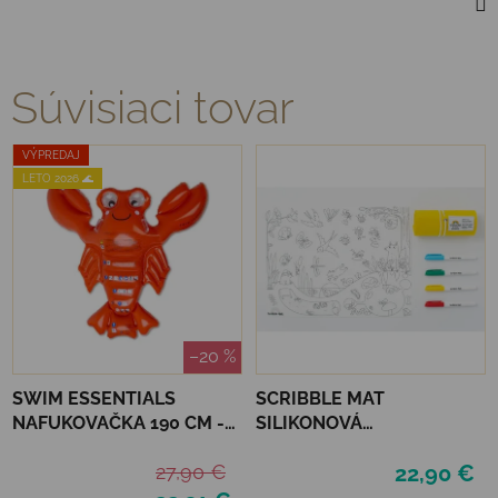
Súvisiaci tovar
VÝPREDAJ
LETO 2026 🌊
–20 %
SWIM ESSENTIALS
SCRIBBLE MAT
NAFUKOVAČKA 190 CM -
SILIKONOVÁ
HOMÁR
OMAĽOVÁNKA – NA
27,90 €
22,90 €
ZÁHRADE