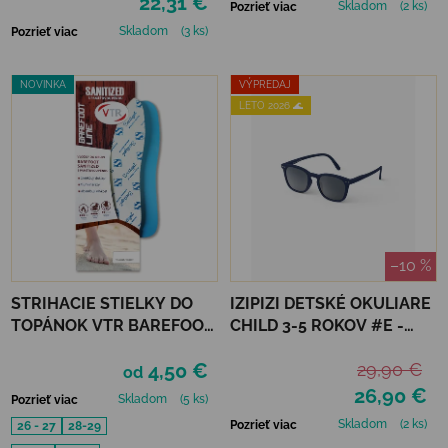
22,31 €
Skladom
(2 ks)
Pozrieť viac
Skladom
(3 ks)
Pozrieť viac
NOVINKA
VÝPREDAJ
LETO 2026 🌊
–10 %
STRIHACIE STIELKY DO
IZIPIZI DETSKÉ OKULIARE
TOPÁNOK VTR BAREFOOT
CHILD 3-5 ROKOV #E -
S PAMÄŤOVOU PENOU
NAVY BLUE
4,50 €
29,90 €
od
26,90 €
Skladom
(5 ks)
Pozrieť viac
Skladom
(2 ks)
Pozrieť viac
26 - 27
28-29