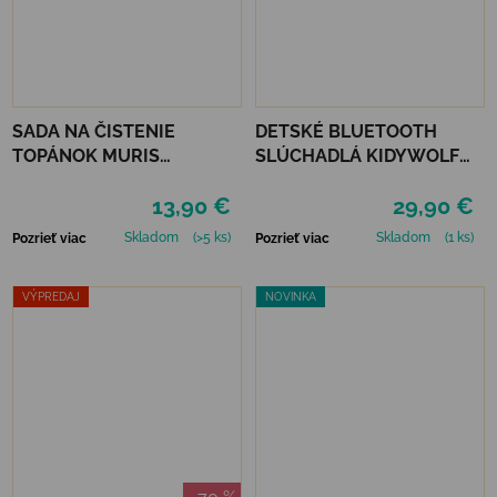
SADA NA ČISTENIE
DETSKÉ BLUETOOTH
TOPÁNOK MURIS
SLÚCHADLÁ KIDYWOLF
CLEANING KIT
KIDYEARS - LEV
13,90 €
29,90 €
Skladom
(>5 ks)
Skladom
(1 ks)
Pozrieť viac
Pozrieť viac
VÝPREDAJ
NOVINKA