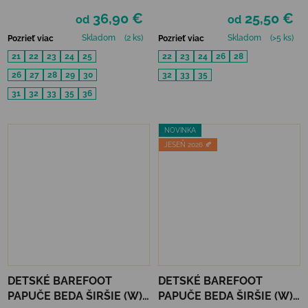
PINK
BALERÍNKY - TURQUOISE
36,90 €
25,50 €
SHINE
od
od
Skladom
(2 ks)
Skladom
(>5 ks)
Pozrieť viac
Pozrieť viac
21
22
23
24
25
22
23
24
26
28
26
27
28
29
30
32
33
35
31
32
33
35
36
NOVINKA
JESEŇ 2026 🍂
DETSKÉ BAREFOOT
DETSKÉ BAREFOOT
PAPUČE BEDA ŠIRŠIE (W) -
PAPUČE BEDA ŠIRŠIE (W) -