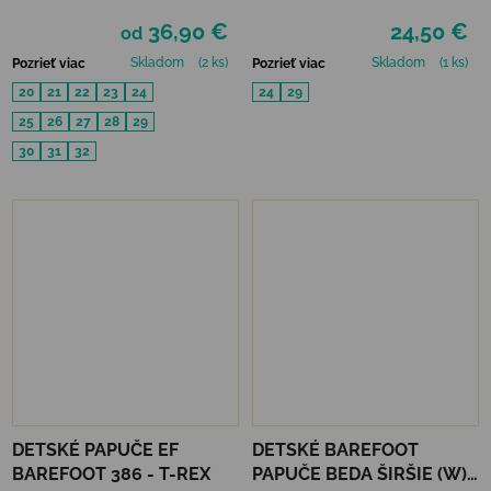
BLACK
FOOTWEAR - RESCUE B
36,90 €
24,50 €
od
Skladom
(2 ks)
Skladom
(1 ks)
Pozrieť viac
Pozrieť viac
20
21
22
23
24
24
29
25
26
27
28
29
30
31
32
DETSKÉ PAPUČE EF
DETSKÉ BAREFOOT
BAREFOOT 386 - T-REX
PAPUČE BEDA ŠIRŠIE (W)