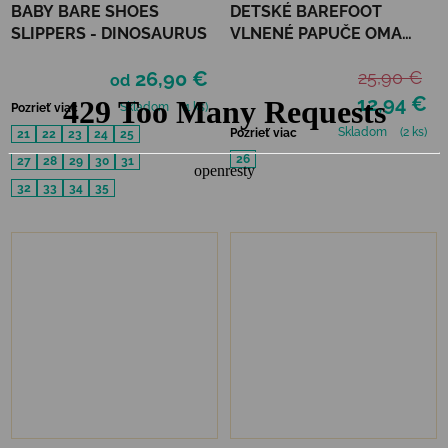
BABY BARE SHOES
DETSKÉ BAREFOOT
SLIPPERS - DINOSAURUS
VLNENÉ PAPUČE OMA
KING KAKU -PINK DOTS
26,90 €
25,90 €
od
12,94 €
Skladom
(1 ks)
Pozrieť viac
Skladom
(2 ks)
Pozrieť viac
21
22
23
24
25
26
27
28
29
30
31
32
33
34
35