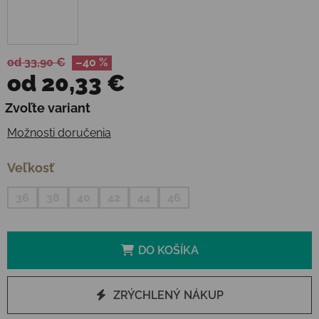
od 33,90 €
–40 %
od
20,33 €
Jednotková cena:
Zvoľte variant
Možnosti doručenia
Veľkosť
36
38
40
42
44
46
DO KOŠÍKA
ZRÝCHLENÝ NÁKUP