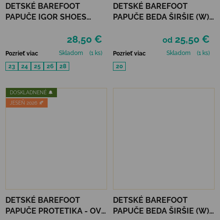
DETSKÉ BAREFOOT
DETSKÉ BAREFOOT
PAPUČE IGOR SHOES
PAPUČE BEDA ŠIRŠIE (W)
HOMIE - PANA VERDE
PLAYFUL - JUST BLUE
28,50 €
25,50 €
od
Skladom
(1 ks)
Skladom
(1 ks)
Pozrieť viac
Pozrieť viac
23
24
25
26
28
20
DOSKLADNENÉ 🔔
JESEŇ 2026 🍂
DETSKÉ BAREFOOT
DETSKÉ BAREFOOT
PAPUČE PROTETIKA - OVE
PAPUČE BEDA ŠIRŠIE (W)