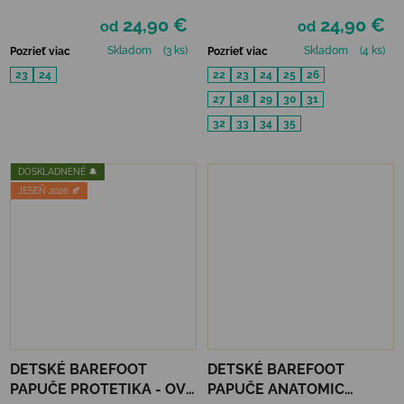
COMICS
JUST BLACK
24,90 €
24,90 €
od
od
Skladom
(3 ks)
Skladom
(4 ks)
Pozrieť viac
Pozrieť viac
23
24
22
23
24
25
26
27
28
29
30
31
32
33
34
35
DOSKLADNENÉ 🔔
JESEŇ 2026 🍂
DETSKÉ BAREFOOT
DETSKÉ BAREFOOT
PAPUČE PROTETIKA - OVE
PAPUČE ANATOMIC