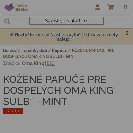
Prejsť na obsah
NÁKUP
🎉 Roztočte koleso šťastia a vytočte si zľavu na celý
nákup!
Domov
/
Topánky deti
/
Papuče
/
KOŽENÉ PAPUČE PRE
DOSPELÝCH OMA KING SULBI - MINT
Značka:
Oma King 🇪🇪
KOŽENÉ PAPUČE PRE
DOSPELÝCH OMA KING
SULBI - MINT
VÝPREDAJ