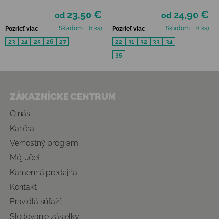
BF - STARS
23,50 €
24,90 €
od
od
Skladom
(1 ks)
Skladom
(1 ks)
Pozrieť viac
Pozrieť viac
23
24
25
26
27
22
31
32
33
34
35
Zápätie
ZÁKAZNÍCKE CENTRUM
O nás
Kariéra
Vernostný program
Môj účet
Kamenná predajňa
Kontakt
Pravidlá súťaží
Sledovanie zásielky