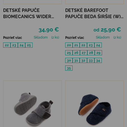
DETSKÉ PAPUČE
DETSKÉ BAREFOOT
BIOMECANICS WIDER
PAPUČE BEDA ŠIRŠIE (W)
HOME - OLD ROSE
PLAYFUL BFN - ARMY
34,90 €
25,90 €
od
Skladom
(2 ks)
Skladom
(2 ks)
Pozrieť viac
Pozrieť viac
22
23
24
25
20
21
22
23
24
25
26
27
28
29
30
31
32
33
34
35