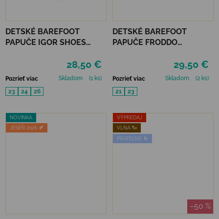
DETSKÉ BAREFOOT
DETSKÉ BAREFOOT
PAPUČE IGOR SHOES
PAPUČE FRODDO
HOMIE - GRIS
PREWALKERS WOOLY -
28,50 €
29,50 €
DARK BLUE
Skladom
(1 ks)
Skladom
(2 ks)
Pozrieť viac
Pozrieť viac
23
24
26
21
23
NOVINKA
VÝPREDAJ
JESEŇ 2026 🍂
VLNA 🐑
PRATEĽNÉ 🌀
–50 %