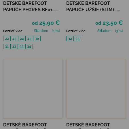
DETSKÉ BAREFOOT
DETSKÉ BAREFOOT
PAPUČE PEGRES BF01 -
PAPUČE UŽŠIE (SLIM) -
VESMÍR
UNICORN
25,90 €
23,50 €
od
od
Skladom
(4 ks)
Skladom
(3 ks)
Pozrieť viac
Pozrieť viac
22
23
24
25
30
32
35
31
32
33
34
DETSKÉ BAREFOOT
DETSKÉ BAREFOOT