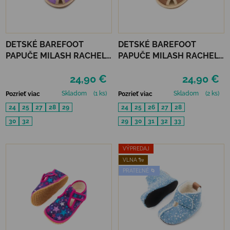
DETSKÉ BAREFOOT
DETSKÉ BAREFOOT
PAPUČE MILASH RACHEL -
PAPUČE MILASH RACHEL -
FIALOVÉ
BÉŽOVÉ
24,90 €
24,90 €
Skladom
(1 ks)
Skladom
(2 ks)
Pozrieť viac
Pozrieť viac
24
25
27
28
29
24
25
26
27
28
30
32
29
30
31
32
33
VÝPREDAJ
VLNA 🐑
PRATEĽNÉ 🌀