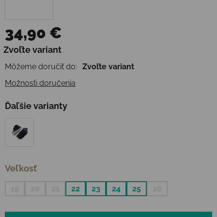
34,90 €
Jednotková cena:
Zvoľte variant
Môžeme doručiť do:
Zvoľte variant
Možnosti doručenia
Ďaľšie varianty
Veľkosť
19
20
21
22
23
24
25
26