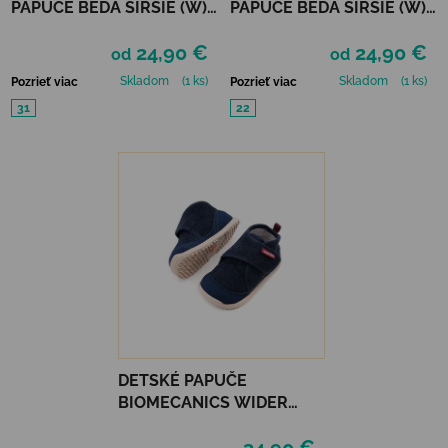
PAPUČE BEDA ŠIRŠIE (W) -
PAPUČE BEDA ŠIRŠIE (W) -
PINK SHINE
COLORFUL CANDY
24,90 €
24,90 €
od
od
Skladom
(1 ks)
Skladom
(1 ks)
Pozrieť viac
Pozrieť viac
31
22
DETSKÉ PAPUČE
BIOMECANICS WIDER
HOME - AZUL MARINO