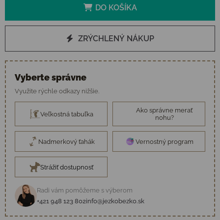
DO KOŠÍKA
ZRÝCHLENÝ NÁKUP
Vyberte správne
Využite rýchle odkazy nižšie.
Ako správne merať
Veľkostná tabuľka
nohu?
Nadmerkový ťahák
Vernostný program
Strážiť dostupnosť
Radi vám pomôžeme s výberom
+421 948 123 802
info@jezkobezko.sk