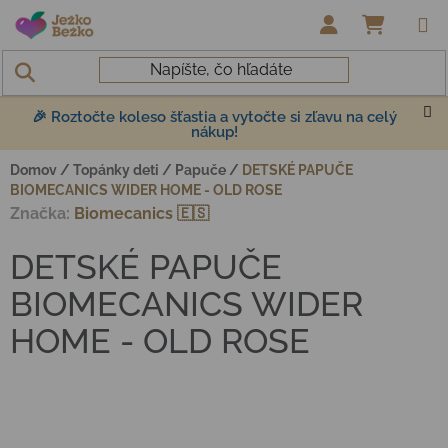
Prejsť na obsah
NÁKUP
🎉 Roztočte koleso šťastia a vytočte si zľavu na celý
nákup!
Domov
/
Topánky deti
/
Papuče
/
DETSKÉ PAPUČE
BIOMECANICS WIDER HOME - OLD ROSE
Značka:
Biomecanics 🇪🇸
DETSKÉ PAPUČE
BIOMECANICS WIDER
HOME - OLD ROSE