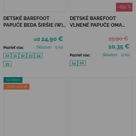
–60 %
DETSKÉ BAREFOOT
DETSKÉ BAREFOOT
PAPUČE BEDA ŠIRŠIE (W)
VLNENÉ PAPUČE OMA
BF - STARS
KING KAKU -BLUE DOTS
24,90 €
25,90 €
od
10,35 €
Skladom
(1 ks)
Pozrieť viac
Skladom
(2 ks)
Pozrieť viac
22
31
32
33
34
24
26
35
NOVINKA
JESEŇ 2026 🍂