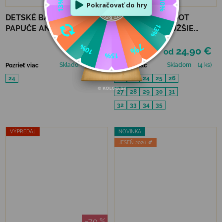
DETSKÉ BAREFOOT
DETSKÉ BAREFOOT
PAPUČE ANATOMIC
PAPUČE BEDA UŽŠIE
FOOTWEAR - DINO B
(SLIM)) - TRUCKS
24,50 €
24,90 €
od
Skladom
(1 ks)
Skladom
(4 ks)
Pozrieť viac
Pozrieť viac
24
22
23
24
25
26
27
28
29
30
31
32
33
34
35
VÝPREDAJ
NOVINKA
JESEŇ 2026 🍂
–70 %