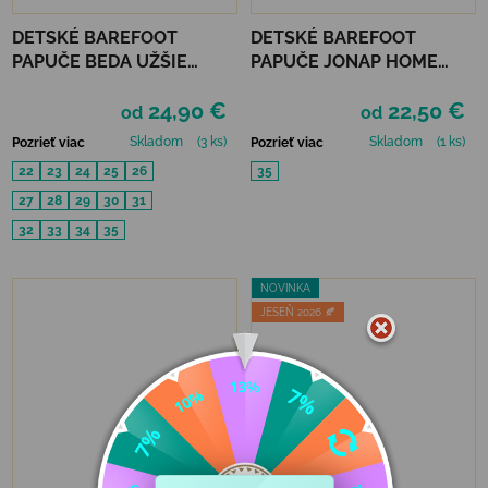
DETSKÉ BAREFOOT
DETSKÉ BAREFOOT
PAPUČE BEDA UŽŠIE
PAPUČE JONAP HOME
(SLIM)) - PINK SHINE
NEW - DIEVČENSKÝ SVET
24,90 €
22,50 €
od
od
Skladom
(3 ks)
Skladom
(1 ks)
Pozrieť viac
Pozrieť viac
22
23
24
25
26
35
27
28
29
30
31
32
33
34
35
NOVINKA
JESEŇ 2026 🍂