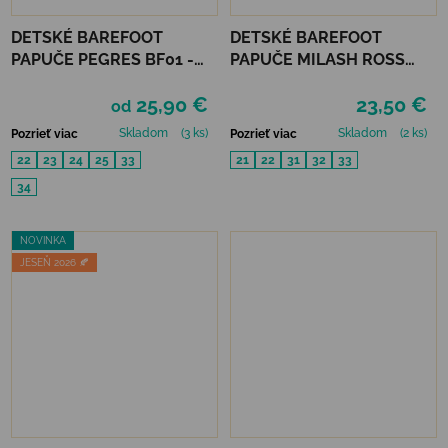
DETSKÉ BAREFOOT
DETSKÉ BAREFOOT
PAPUČE PEGRES BF01 -
PAPUČE MILASH ROSS
POLNOC
(UŽŠIE) - ROBOT
25,90 €
23,50 €
od
Skladom
(3 ks)
Skladom
(2 ks)
Pozrieť viac
Pozrieť viac
22
23
24
25
33
21
22
31
32
33
34
NOVINKA
JESEŇ 2026 🍂