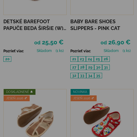
DETSKÉ BAREFOOT
BABY BARE SHOES
PAPUČE BEDA ŠIRŠIE (W)
SLIPPERS - PINK CAT
PLAYFUL - JUST BLUE
25,50 €
26,90 €
od
od
Skladom
(1 ks)
Skladom
(1 ks)
Pozrieť viac
Pozrieť viac
20
21
23
24
25
26
27
28
29
30
31
32
33
34
35
DOSKLADNENÉ 🔔
NOVINKA
JESEŇ 2026 🍂
JESEŇ 2026 🍂