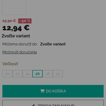
25,90 €
–50 %
12,94 €
Jednotková cena:
Zvoľte variant
Môžeme doručiť do:
Zvoľte variant
Možnosti doručenia
Veľkosť
20
22
24
26
28
30
DO KOŠÍKA