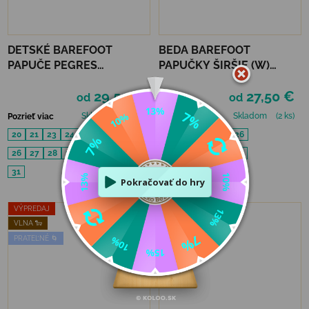
DETSKÉ BAREFOOT
BEDA BAREFOOT
PAPUČE PEGRES
PAPUČKY ŠIRŠIE (W)
RECYKLOVANÉ BF05U -
PERFOROVANÉ - GREY
29,50 €
27,50 €
ČIERNE
od
od
Skladom
(4 ks)
Skladom
(2 ks)
Pozrieť viac
Pozrieť viac
20
21
23
24
25
22
23
24
25
26
26
27
28
29
30
27
28
29
30
31
31
32
33
34
35
VÝPREDAJ
VLNA 🐑
PRATEĽNÉ 🌀