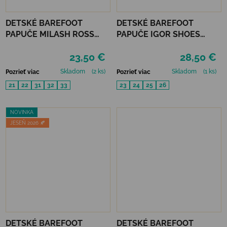
DETSKÉ BAREFOOT
DETSKÉ BAREFOOT
PAPUČE MILASH ROSS
PAPUČE IGOR SHOES
(UŽŠIE) - ROBOT
HOMIE - PANA MARINO
23,50 €
28,50 €
Skladom
(2 ks)
Skladom
(1 ks)
Pozrieť viac
Pozrieť viac
21
22
31
32
33
23
24
25
26
NOVINKA
JESEŇ 2026 🍂
DETSKÉ BAREFOOT
DETSKÉ BAREFOOT