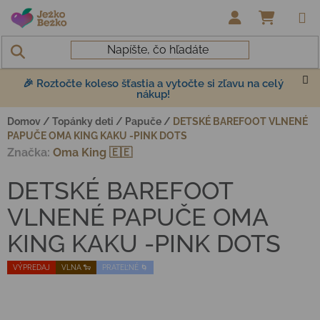
Prejsť na obsah
NÁKUP
🎉 Roztočte koleso šťastia a vytočte si zľavu na celý
nákup!
Domov
/
Topánky deti
/
Papuče
/
DETSKÉ BAREFOOT VLNENÉ
PAPUČE OMA KING KAKU -PINK DOTS
Značka:
Oma King 🇪🇪
DETSKÉ BAREFOOT
VLNENÉ PAPUČE OMA
KING KAKU -PINK DOTS
VÝPREDAJ
VLNA 🐑
PRATEĽNÉ 🌀