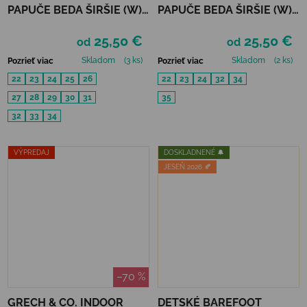
PAPUČE BEDA ŠIRŠIE (W)
PAPUČE BEDA ŠIRŠIE (W)
BALERÍNKY - PINK BATIK
BALERÍNKY - VIOLET
25,50 €
25,50 €
FLOWER
od
od
Skladom
(3 ks)
Skladom
(2 ks)
Pozrieť viac
Pozrieť viac
22
23
24
25
26
22
23
24
32
34
27
28
29
30
31
35
32
33
34
VÝPREDAJ
DOSKLADNENÉ 🔔
JESEŇ 2026 🍂
–70 %
GRECH & CO. INDOOR
DETSKÉ BAREFOOT