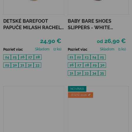
DETSKÉ BAREFOOT
BABY BARE SHOES
PAPUČE MILASH RACHEL -
SLIPPERS - WHITE
BÉŽOVÉ
FOLKLORE
24,90 €
26,90 €
od
Skladom
(2 ks)
Skladom
(1 ks)
Pozrieť viac
Pozrieť viac
24
25
26
27
28
21
22
23
24
25
29
30
31
32
33
26
27
28
29
30
31
32
33
34
35
NOVINKA
JESEŇ 2026 🍂