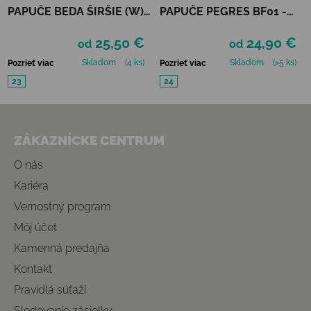
PAPUČE BEDA ŠIRŠIE (W)
PAPUČE PEGRES BF01 -
PLAYFUL - GREY DENIM
GAMING
25,50 €
24,90 €
od
od
Skladom
(4 ks)
Skladom
(>5 ks)
Pozrieť viac
Pozrieť viac
23
24
Zápätie
ZÁKAZNÍCKE CENTRUM
O nás
Kariéra
Vernostný program
Môj účet
Kamenná predajňa
Kontakt
Pravidlá súťaží
Sledovanie zásielky