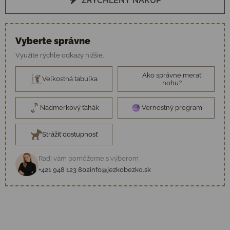
ZRÝCHLENÝ NÁKUP
Vyberte správne
Využite rýchle odkazy nižšie.
Ako správne merať
Veľkostná tabuľka
nohu?
Nadmerkový ťahák
Vernostný program
Strážiť dostupnosť
Radi vám pomôžeme s výberom
+421 948 123 802
info@jezkobezko.sk