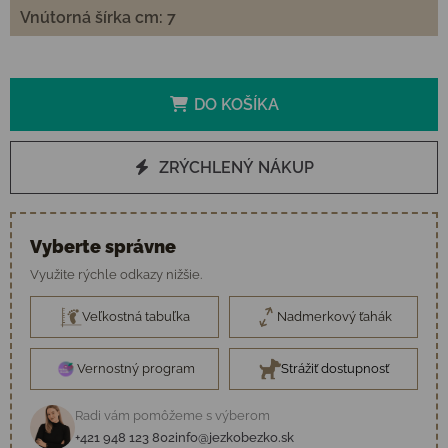
Vnútorná šírka cm: 7
DO KOŠÍKA
ZRÝCHLENÝ NÁKUP
Vyberte správne
Využite rýchle odkazy nižšie.
Veľkostná tabuľka
Nadmerkový ťahák
Vernostný program
Strážiť dostupnosť
Radi vám pomôžeme s výberom
+421 948 123 802
info@jezkobezko.sk