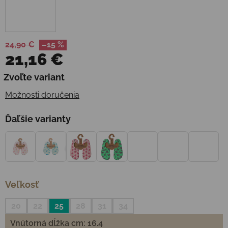
24,90 €
–15 %
21,16 €
Jednotková cena:
Zvoľte variant
Možnosti doručenia
Ďaľšie varianty
Veľkosť
20
22
25
28
31
34
Vnútorná dĺžka cm: 16.4