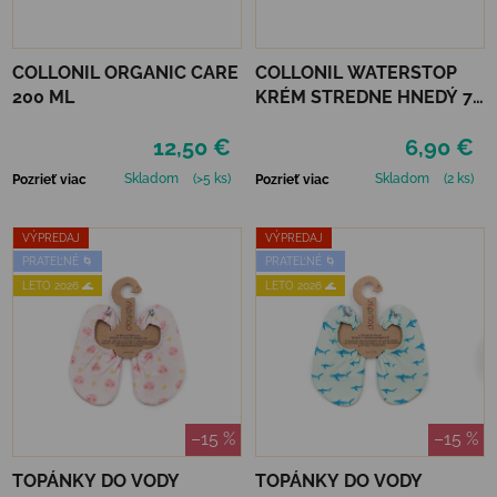
COLLONIL ORGANIC CARE
COLLONIL WATERSTOP
200 ML
KRÉM STREDNE HNEDÝ 75
ml
12,50 €
6,90 €
Skladom
(>5 ks)
Skladom
(2 ks)
Pozrieť viac
Pozrieť viac
VÝPREDAJ
VÝPREDAJ
PRATEĽNÉ 🌀
PRATEĽNÉ 🌀
LETO 2026 🌊
LETO 2026 🌊
–15 %
–15 %
TOPÁNKY DO VODY
TOPÁNKY DO VODY