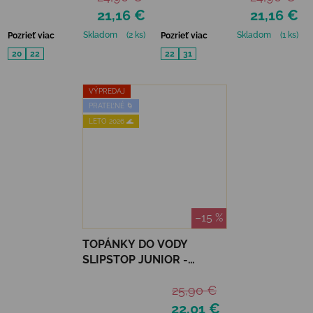
21,16 €
21,16 €
Skladom
(2 ks)
Skladom
(1 ks)
Pozrieť viac
Pozrieť viac
20
22
22
31
VÝPREDAJ
PRATEĽNÉ 🌀
LETO 2026 🌊
–15 %
TOPÁNKY DO VODY
SLIPSTOP JUNIOR -
SILVER FLAKES
25,90 €
22,01 €