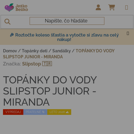
Prejsť na obsah
NÁKUP
🎉 Roztočte koleso šťastia a vytočte si zľavu na celý
nákup!
Domov
/
Topánky deti
/
Sandálky
/
TOPÁNKY DO VODY
SLIPSTOP JUNIOR - MIRANDA
Značka:
Slipstop 🇹🇷
TOPÁNKY DO VODY
SLIPSTOP JUNIOR -
MIRANDA
VÝPREDAJ
PRATEĽNÉ 🌀
LETO 2026 🌊