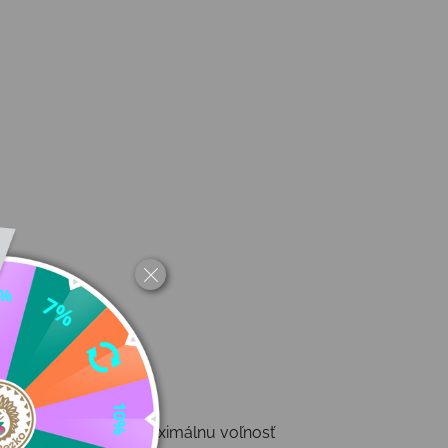
á
k, aby poskytovali maximálnu voľnosť