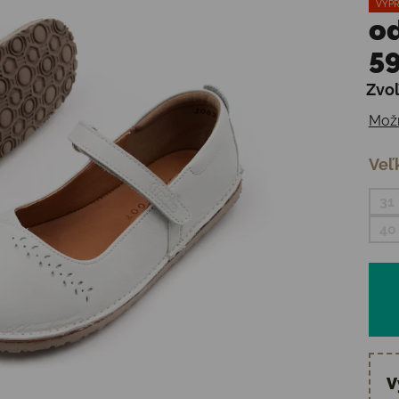
VÝPR
o
59
Zvoľ
Jedn
Možn
Veľ
31
40
V