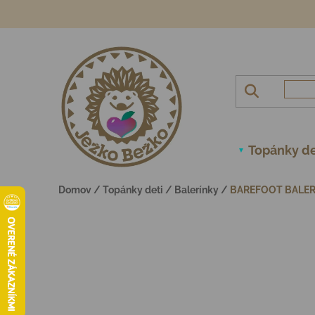
Prejsť na obsah
Topánky de
Domov
/
Topánky deti
/
Balerínky
/
BAREFOOT BALER