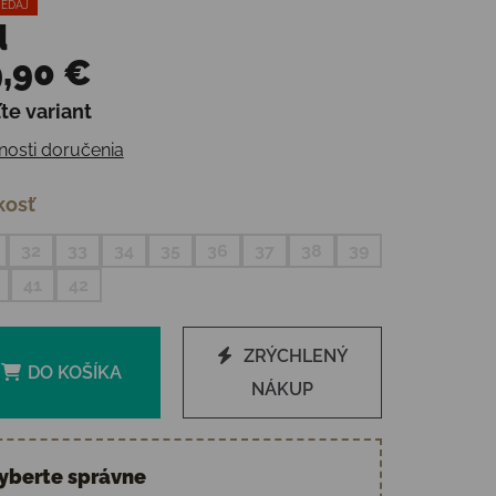
EDAJ
d
,90 €
te variant
otková cena:
osti doručenia
kosť
32
33
34
35
36
37
38
39
41
42
ZRÝCHLENÝ
DO KOŠÍKA
NÁKUP
yberte správne