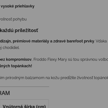
a vysoké priehlavky
voľnosť pohybu
každú príležitosť
 dizajn, prémiové materiály a zdravé barefoot prvky
. Vďaka
 chodidiel.
 bez kompromisov
, Froddo Flexy Mary sú tou správnou voľb
dlných topánkach!
m prírodným balzamom na kožu predĺžite životnosť topánok 