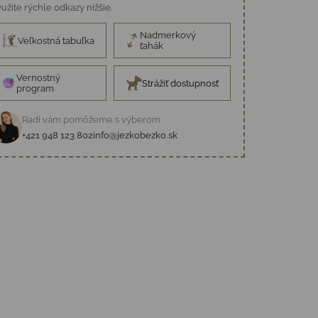
užite rýchle odkazy nižšie.
Nadmerkový
Veľkostná tabuľka
ťahák
Vernostný
Strážiť dostupnosť
program
Radi vám pomôžeme s výberom
+421 948 123 802
info@jezkobezko.sk