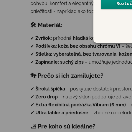
pohybu, komfort a elegantný vzhľad. Vďaka kv
príležitosti - napríklad ako topánky na 1. sväté p
🛠 Materiál:
✔
Zvršok:
prírodná
hladká koža
– kvalitná, od
✔
Podšívka:
koža bez obsahu chrómu VI
– še
✔
Stielka:
vyberateľná, bez tvarovania, kože
✔
Zapínanie:
suchý zips
– umožňuje jednoduc
👣 Prečo si ich zamilujete?
✔
Široká špička
– poskytuje dostatok priestor
✔
Zero drop
– nulový sklon podporuje zdravé 
✔
Extra flexibilná podrážka Vibram (6 mm)
– 
✔
Ultra ľahké a priedušné
– vhodné na celode
🦶 Pre koho sú ideálne?