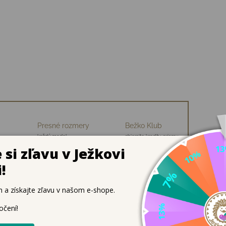
Presné rozmery
Bežko Klub
každý model
zbierajte kredity, priamu
ch
premeriavame
zľavu na nákup
– ľahkosť, flexibilita a štýl pre zdravé chodidl
e dieťa, alebo pre seba?
Froddo Flexy Mary
sú navrhnuté ta