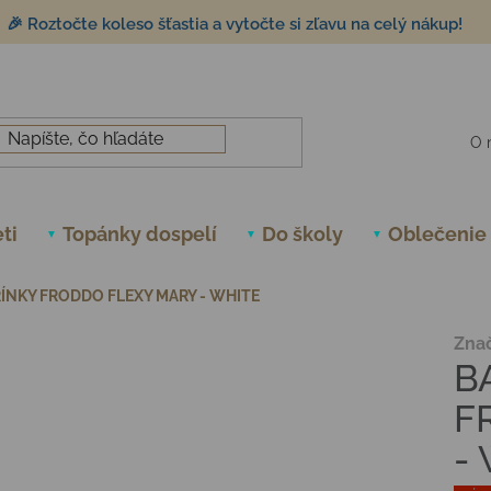
🎉 Roztočte koleso šťastia a vytočte si zľavu na celý nákup!
O 
ti
Topánky dospelí
Do školy
Oblečenie
ÍNKY FRODDO FLEXY MARY - WHITE
Zna
B
F
-