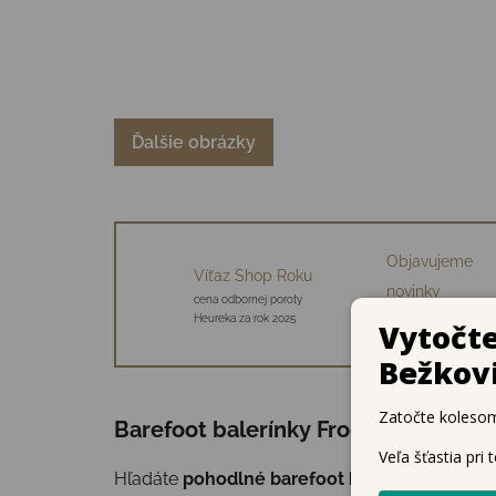
Ďalšie obrázky
Objavujeme
Víťaz Shop Roku
novinky
cena odbornej poroty
34 starostlivo vybraný
Heureka za rok 2025
značiek
Barefoot balerínky Froddo Flexy Mary 
Hľadáte
pohodlné barefoot balerínky
pre svoj