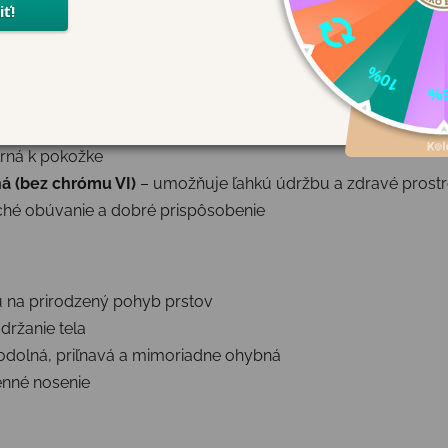
alitným materiálom a premyslenému dizajnu sú ideálnou voľ
rijímanie.
olná a priedušná
trná k pokožke
ná (bez chrómu VI)
– umožňuje ľahkú údržbu a zdravé prostr
hé obúvanie a dobré prispôsobenie
u na prirodzený pohyb prstov
držanie tela
odolná, priľnavá a mimoriadne ohybná
nné nosenie