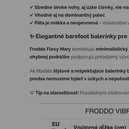
✔
Stredne široké nohy, aj úzke členky, nie n
✔
Vhodné aj na dominantný palec
✔
Päta je mäkká a nespevnená
– maximálna 
✨ Elegantné barefoot balerínky pre 
Froddo Flexy Mary
kombinujú
minimalistický
ohybnej podrážke
podporujú prirodzený vývoj
Ak hľadáte
štýlové a rešpektujúce balerínky
predsa nemusíme trpieť v úzkych a nepoho
💡
Tip na starostlivosť:
Pravidelným ošetrovaní