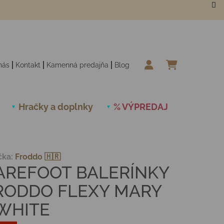
nás
Kontakt
Kamenná predajňa
Blog
NÁKUPN
Hračky a doplnky
% VÝPREDAJ
Novinky
čka:
Froddo 🇭🇷
AREFOOT BALERÍNKY
RODDO FLEXY MARY
 WHITE