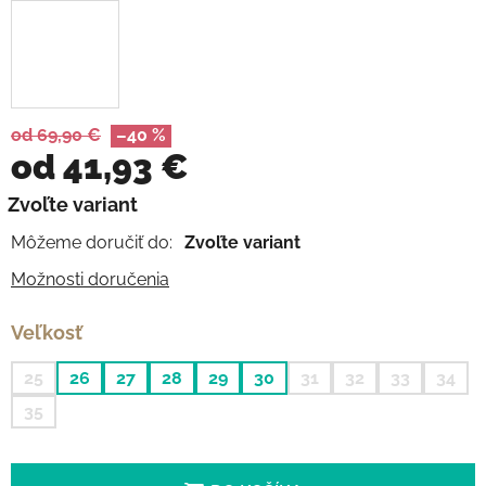
od 69,90 €
–40 %
od
41,93 €
Jednotková cena:
Zvoľte variant
Môžeme doručiť do:
Zvoľte variant
Možnosti doručenia
Veľkosť
25
26
27
28
29
30
31
32
33
34
35