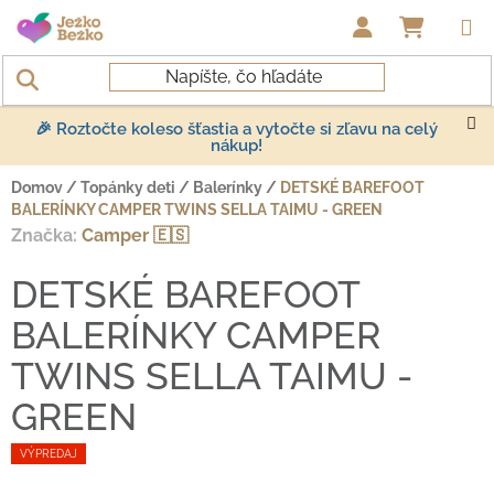
Prejsť na obsah
NÁKUP
🎉 Roztočte koleso šťastia a vytočte si zľavu na celý
nákup!
Domov
/
Topánky deti
/
Balerínky
/
DETSKÉ BAREFOOT
BALERÍNKY CAMPER TWINS SELLA TAIMU - GREEN
Značka:
Camper 🇪🇸
DETSKÉ BAREFOOT
BALERÍNKY CAMPER
TWINS SELLA TAIMU -
GREEN
VÝPREDAJ