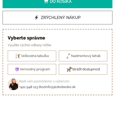
DO KOŠÍKA
ZRÝCHLENÝ NÁKUP
Vyberte správne
Využite rýchle odkazy nižšie.
Veľkostná tabuľka
Nadmerkový ťahák
Vernostný program
Strážiť dostupnosť
Radi vám pomôžeme s výberom
+421 948 123 802
info@jezkobezko.sk