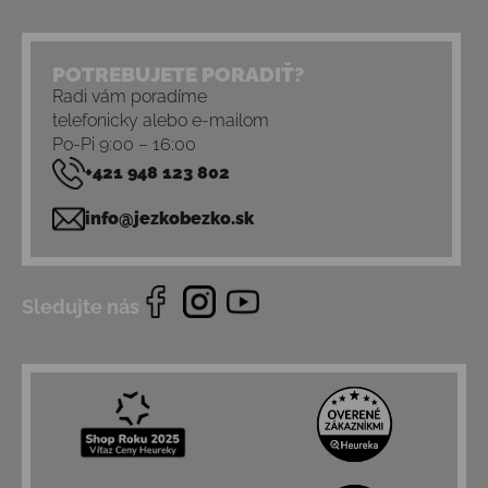
POTREBUJETE PORADIŤ?
Radi vám poradíme
telefonicky alebo e-mailom
Po-Pi 9:00 – 16:00
+421 948 123 802
info@jezkobezko.sk
Sledujte nás