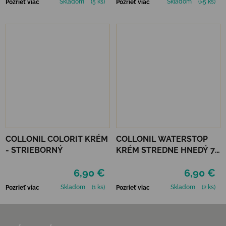
Skladom
(5 ks)
Skladom
(>5 ks)
Pozrieť viac
Pozrieť viac
COLLONIL COLORIT KRÉM
COLLONIL WATERSTOP
- STRIEBORNÝ
KRÉM STREDNE HNEDÝ 75
ml
6,90 €
6,90 €
Skladom
(1 ks)
Skladom
(2 ks)
Pozrieť viac
Pozrieť viac
Zápätie