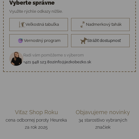
Vyberte správne
Využite rýchle odkazy nižšie.
Veľkostná tabuľka
Nadmerkový ťahák
Vernostný program
Strážiť dostupnosť
Radi vám pomôžeme s výberom
+421 948 123 802
info@jezkobezko.sk
Víťaz Shop Roku
Objavujeme novinky
cena odbornej poroty Heureka
34 starostlivo vybraných
za rok 2025
značiek