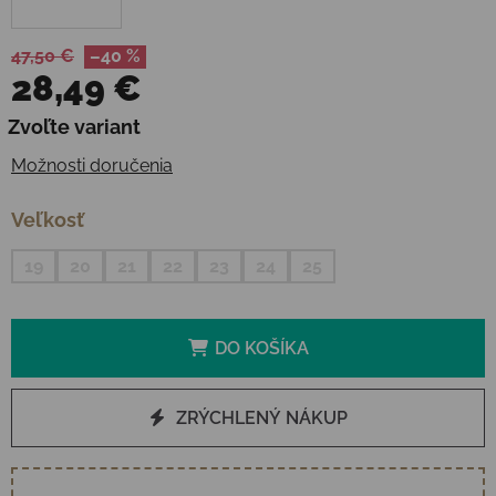
47,50 €
–40 %
28,49 €
Jednotková cena:
Zvoľte variant
Možnosti doručenia
Veľkosť
19
20
21
22
23
24
25
DO KOŠÍKA
ZRÝCHLENÝ NÁKUP