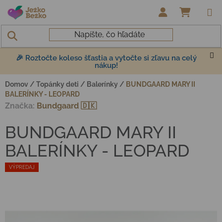
Prejsť na obsah
NÁKUP
🎉 Roztočte koleso šťastia a vytočte si zľavu na celý
nákup!
Domov
/
Topánky deti
/
Balerínky
/
BUNDGAARD MARY II
BALERÍNKY - LEOPARD
Značka:
Bundgaard 🇩🇰
BUNDGAARD MARY II
BALERÍNKY - LEOPARD
VÝPREDAJ