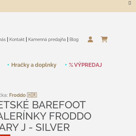
nás
Kontakt
Kamenná predajňa
Blog
NÁKUPN
Hračky a doplnky
% VÝPREDAJ
Novinky
čka:
Froddo 🇭🇷
ETSKÉ BAREFOOT
ALERÍNKY FRODDO
ARY J - SILVER