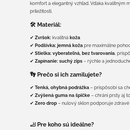
komfort a elegantný vzhľad. Vďaka kvalitným 
príležitosti.
🛠 Materiál:
✔
Zvršok:
kvalitná
koža
✔
Podšívka:
jemná koža
pre maximálne pohod
✔
Stielka:
vyberateľná, bez tvarovania
, pris
✔
Zapínanie:
suchý zips
– rýchle a jednoduché
👣 Prečo si ich zamilujete?
✔
Tenká, ohybná podrážka
– prispôsobí sa ch
✔
Zvýšená guma na špičke
– chráni prsty aj
✔
Zero drop
– nulový sklon podporuje zdravé 
🦶 Pre koho sú ideálne?