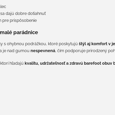
lec
sa dajú dobre dotiahnuť
rih pre prispôsobenie
 malé parádnice
ky s ohybnou podrážkou, ktoré poskytujú
štýl aj komfort v 
äta je nad gumou
nespevnená
, čím podporuje prirodzený poh
 ktorí hľadajú
kvalitu, udržateľnosť a zdravú barefoot obu