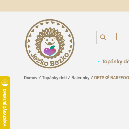
Prejsť na obsah
Topánky de
Domov
/
Topánky deti
/
Balerínky
/
DETSKÉ BAREFOOT