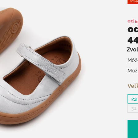
VÝPR
od 5
o
44
Zvoľ
Jedn
Môže
Možn
Veľ
23
31