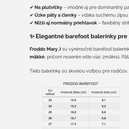
✔
Na plutvičky
– vhodné aj pre dominantný pa
✔
Úzke päty a členky
– vďaka suchému zipsu 
✔
Nižší aj normálny priehlavok
– flexibilný st
✨ Elegantné barefoot balerínky pre
Froddo Mary J
sú výnimočné barefoot balerín
mäkké
, pričom nosením ešte viac zmäknú. P
Tieto balerínky sú skvelou voľbou pre rodičov,