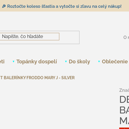
🎉 Roztočte koleso šťastia a vytočte si zľavu na celý nákup!
O 
ti
Topánky dospelí
Do školy
Oblečenie
 BALERÍNKY FRODDO MARY J - SILVER
Zna
D
B
M