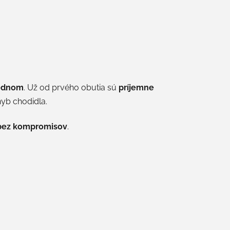
jednom
. Už od prvého obutia sú
príjemne
yb chodidla.
v bez kompromisov
.