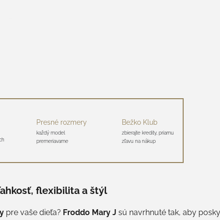
Presné rozmery
Bežko Klub
každý model
zbierajte kredity, priamu
ch
premeriavame
zľavu na nákup
hkosť, flexibilita a štýl
y
pre vaše dieťa?
Froddo Mary J
sú navrhnuté tak, aby posk