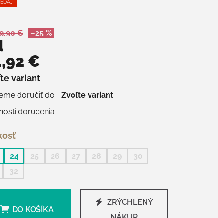
EDAJ
9,90 €
–25 %
d
,92 €
te variant
otková cena:
me doručiť do:
Zvoľte variant
osti doručenia
kosť
24
25
26
27
28
29
30
32
ZRÝCHLENÝ
DO KOŠÍKA
NÁKUP