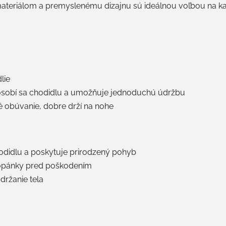
materiálom a premyslenému dizajnu sú ideálnou voľbou na k
lie
pôsobí sa chodidlu a umožňuje jednoduchú údržbu
 obúvanie, dobre drží na nohe
odidlu a poskytuje prirodzený pohyb
 topánky pred poškodením
držanie tela