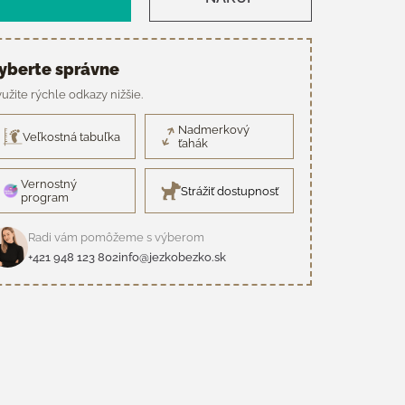
yberte správne
užite rýchle odkazy nižšie.
Nadmerkový
Veľkostná tabuľka
ťahák
Vernostný
Strážiť dostupnosť
program
Radi vám pomôžeme s výberom
+421 948 123 802
info@jezkobezko.sk