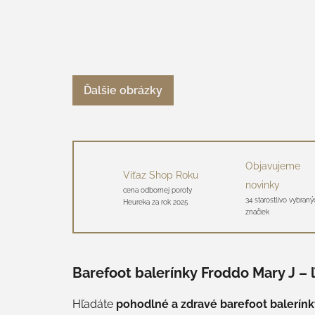
Ďalšie obrázky
Objavujeme
Víťaz Shop Roku
novinky
cena odbornej poroty
34 starostlivo vybraný
Heureka za rok 2025
značiek
Barefoot balerínky Froddo Mary J – ľa
Hľadáte
pohodlné a zdravé barefoot balerínk