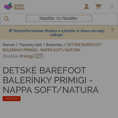
Prejsť na obsah
NÁKUP
🎉 Roztočte koleso šťastia a vytočte si zľavu na celý
nákup!
Domov
/
Topánky deti
/
Balerínky
/
DETSKÉ BAREFOOT
BALERÍNKY PRIMIGI - NAPPA SOFT/NATURA
Značka:
Primigi 🇮🇹
DETSKÉ BAREFOOT
BALERÍNKY PRIMIGI -
NAPPA SOFT/NATURA
VÝPREDAJ