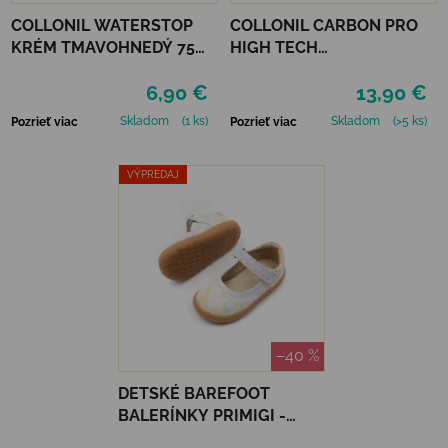
COLLONIL WATERSTOP
COLLONIL CARBON PRO
KRÉM TMAVOHNEDÝ 75
HIGH TECH
ml
IMPREGNAČNÝ SPREJ 400
6,90 €
13,90 €
ML
Skladom
(1 ks)
Skladom
(>5 ks)
Pozrieť viac
Pozrieť viac
VÝPREDAJ
–40 %
DETSKÉ BAREFOOT
BALERÍNKY PRIMIGI -
RAINBOW