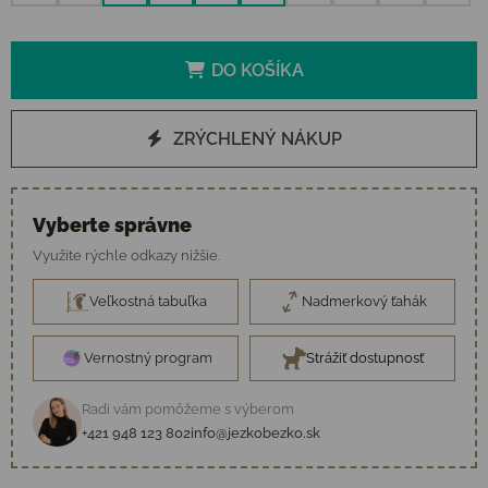
DO KOŠÍKA
ZRÝCHLENÝ NÁKUP
Vyberte správne
Využite rýchle odkazy nižšie.
Veľkostná tabuľka
Nadmerkový ťahák
Vernostný program
Strážiť dostupnosť
Radi vám pomôžeme s výberom
+421 948 123 802
info@jezkobezko.sk