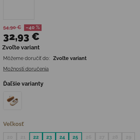
54,90 €
–40 %
32,93 €
Jednotková cena:
Zvoľte variant
Môžeme doručiť do:
Zvoľte variant
Možnosti doručenia
Ďaľšie varianty
Veľkosť
20
21
22
23
24
25
26
27
28
29