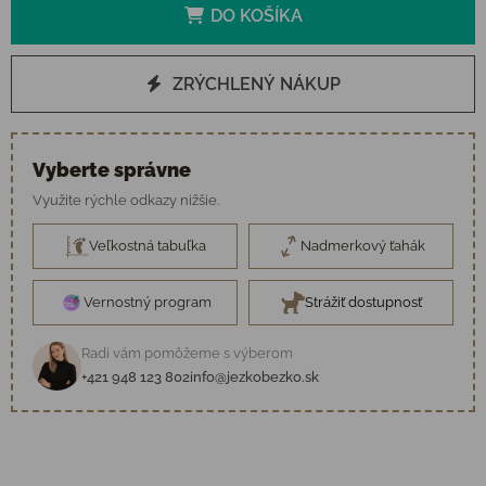
DO KOŠÍKA
ZRÝCHLENÝ NÁKUP
Vyberte správne
Využite rýchle odkazy nižšie.
Veľkostná tabuľka
Nadmerkový ťahák
Vernostný program
Strážiť dostupnosť
Radi vám pomôžeme s výberom
+421 948 123 802
info@jezkobezko.sk