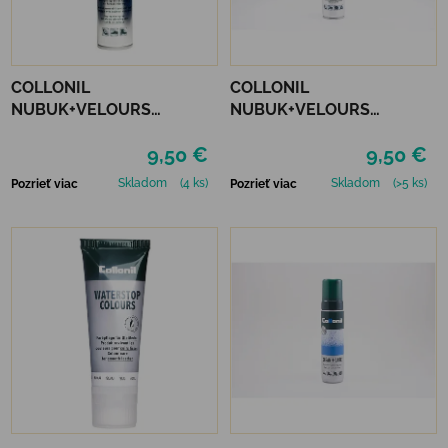
COLLONIL
COLLONIL
NUBUK+VELOURS
NUBUK+VELOURS
STREDNE HNEDÝ
NEUTRÁLNY
9,50 €
9,50 €
Skladom
(4 ks)
Skladom
(>5 ks)
Pozrieť viac
Pozrieť viac