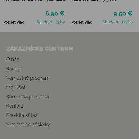
6,90 €
9,50 €
Skladom
(5 ks)
Skladom
(>5 ks)
Pozrieť viac
Pozrieť viac
Zápätie
ZÁKAZNÍCKE CENTRUM
O nás
Kariéra
Vernostný program
Môj účet
Kamenná predajňa
Kontakt
Pravidlá súťaží
Sledovanie zásielky