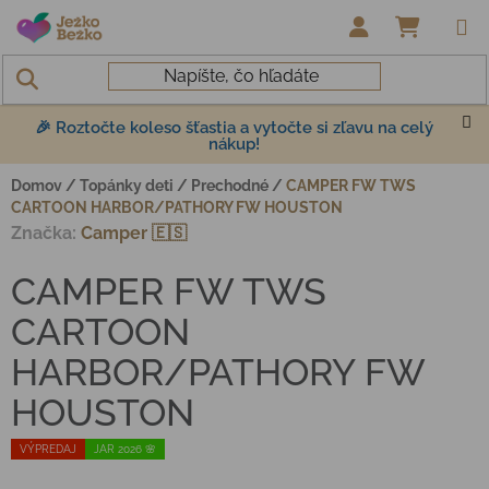
Prejsť na obsah
NÁKUP
🎉 Roztočte koleso šťastia a vytočte si zľavu na celý
nákup!
Domov
/
Topánky deti
/
Prechodné
/
CAMPER FW TWS
CARTOON HARBOR/PATHORY FW HOUSTON
Značka:
Camper 🇪🇸
CAMPER FW TWS
CARTOON
HARBOR/PATHORY FW
HOUSTON
VÝPREDAJ
JAR 2026 🌸