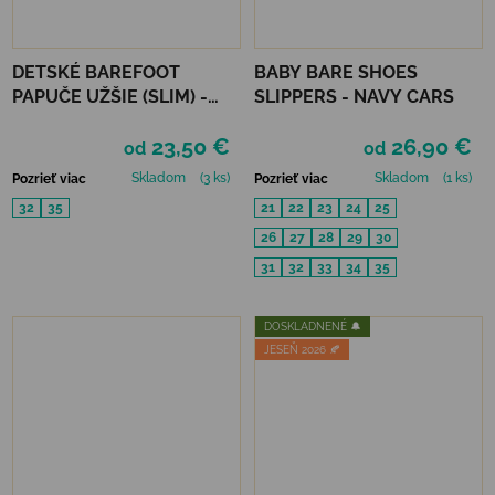
DETSKÉ BAREFOOT
BABY BARE SHOES
PAPUČE UŽŠIE (SLIM) -
SLIPPERS - NAVY CARS
UNICORN
23,50 €
26,90 €
od
od
Skladom
(3 ks)
Skladom
(1 ks)
Pozrieť viac
Pozrieť viac
32
35
21
22
23
24
25
26
27
28
29
30
31
32
33
34
35
DOSKLADNENÉ 🔔
JESEŇ 2026 🍂