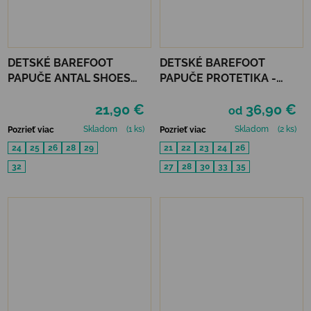
DETSKÉ BAREFOOT
DETSKÉ BAREFOOT
PAPUČE ANTAL SHOES
PAPUČE PROTETIKA -
RASCAL - MECH REX
KIRBY ROSA
21,90 €
36,90 €
od
Skladom
(1 ks)
Skladom
(2 ks)
Pozrieť viac
Pozrieť viac
24
25
26
28
29
21
22
23
24
26
32
27
28
30
33
35