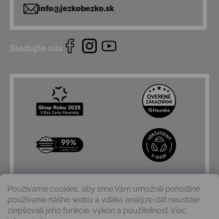
info@jezkobezko.sk
Sledujte nás
Používame cookies, aby sme Vám umožnili pohodlné
používanie nášho webu a vďaka analýze dát neustále
zlepšovali jeho funkcie, výkon a použiteľnosť. Viac