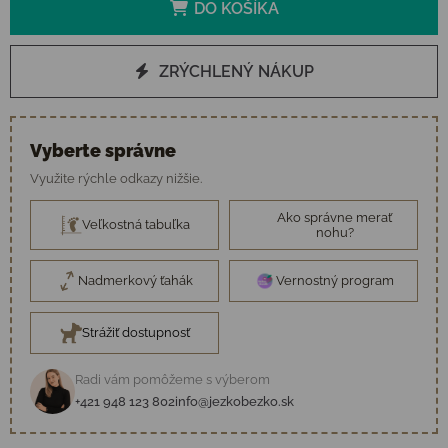
DO KOŠÍKA
ZRÝCHLENÝ NÁKUP
Vyberte správne
Využite rýchle odkazy nižšie.
Ako správne merať
Veľkostná tabuľka
nohu?
Nadmerkový ťahák
Vernostný program
Strážiť dostupnosť
Radi vám pomôžeme s výberom
+421 948 123 802
info@jezkobezko.sk