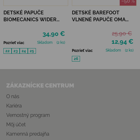
–50 %
DETSKÉ PAPUČE
DETSKÉ BAREFOOT
BIOMECANICS WIDER
VLNENÉ PAPUČE OMA
HOME - OLD ROSE
KING KAKU -PINK DOTS
34,90 €
25,90 €
12,94 €
Skladom
(2 ks)
Pozrieť viac
Skladom
(2 ks)
Pozrieť viac
22
23
24
25
26
Zápätie
ZÁKAZNÍCKE CENTRUM
O nás
Kariéra
Vernostný program
Môj účet
Kamenná predajňa