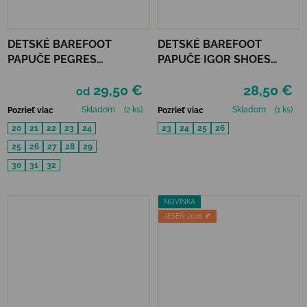
DETSKÉ BAREFOOT
DETSKÉ BAREFOOT
PAPUČE PEGRES
PAPUČE IGOR SHOES
RECYKLOVANÉ BF05U -
HOMIE - PANA MARINO
29,50 €
28,50 €
RUŽOVÉ
od
Skladom
(2 ks)
Skladom
(1 ks)
Pozrieť viac
Pozrieť viac
20
21
22
23
24
23
24
25
26
25
26
27
28
29
30
31
32
NOVINKA
JESEŇ 2026 🍂