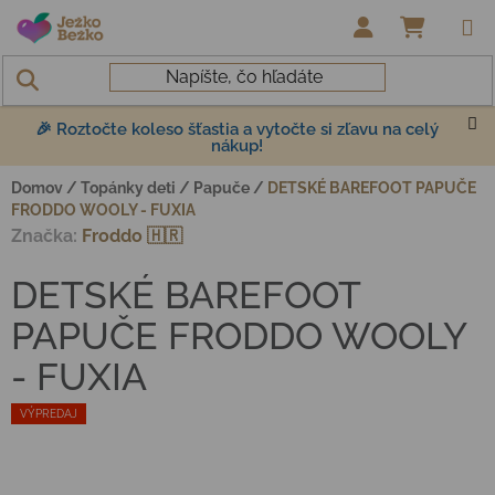
Prejsť na obsah
NÁKUP
🎉 Roztočte koleso šťastia a vytočte si zľavu na celý
nákup!
Domov
/
Topánky deti
/
Papuče
/
DETSKÉ BAREFOOT PAPUČE
FRODDO WOOLY - FUXIA
Značka:
Froddo 🇭🇷
DETSKÉ BAREFOOT
PAPUČE FRODDO WOOLY
- FUXIA
VÝPREDAJ