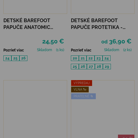
DETSKÉ BAREFOOT
DETSKÉ BAREFOOT
PAPUČE ANATOMIC
PAPUČE PROTETIKA -
FOOTWEAR - CRAFT B
KIRBY BLACK
24,50 €
36,90 €
od
Skladom
(1 ks)
Skladom
(2 ks)
Pozrieť viac
Pozrieť viac
24
25
26
20
21
22
23
24
25
26
27
28
29
VÝPREDAJ
VLNA 🐑
PRATEĽNÉ 🌀