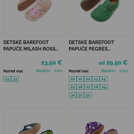
DETSKÉ BAREFOOT
DETSKÉ BAREFOOT
PAPUČE MILASH ROSS
PAPUČE PEGRES
(UŽŠIE) - VÍLA
RECYKLOVANÉ BF05U -
23,50 €
29,50 €
ZELENÉ
od
Skladom
(2 ks)
Skladom
(2 ks)
Pozrieť viac
Pozrieť viac
23
33
20
21
22
23
24
25
26
27
28
29
30
31
32