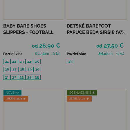
BABY BARE SHOES
DETSKÉ BAREFOOT
SLIPPERS - FOOTBALL
PAPUČE BEDA ŠIRŠIE (W)
PERFOROVANÉ - TOM
26,90 €
27,50 €
od
od
Skladom
(1 ks)
Skladom
(1 ks)
Pozrieť viac
Pozrieť viac
21
22
23
24
25
23
26
27
28
29
30
31
32
33
34
35
NOVINKA
DOSKLADNENÉ 🔔
JESEŇ 2026 🍂
JESEŇ 2026 🍂