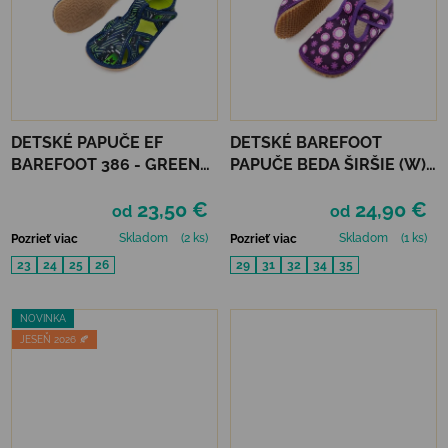
DETSKÉ PAPUČE EF
DETSKÉ BAREFOOT
BAREFOOT 386 - GREEN
PAPUČE BEDA ŠIRŠIE (W) -
CRAFT
VIOLET FLOWER
23,50 €
24,90 €
od
od
Skladom
(2 ks)
Skladom
(1 ks)
Pozrieť viac
Pozrieť viac
23
24
25
26
29
31
32
34
35
NOVINKA
JESEŇ 2026 🍂