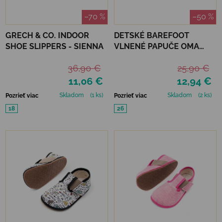
–70 %
–50 %
GRECH & CO. INDOOR
DETSKÉ BAREFOOT
SHOE SLIPPERS - SIENNA
VLNENÉ PAPUČE OMA
KING KAKU -PINK DOTS
36,90 €
25,90 €
11,06 €
12,94 €
Skladom
(1 ks)
Skladom
(2 ks)
Pozrieť viac
Pozrieť viac
18
26