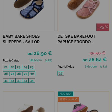
–25 %
BABY BARE SHOES
DETSKÉ BAREFOOT
SLIPPERS - SAILOR
PAPUČE FRODDO
SLIPPERS - PINK GOLD
26,90 €
35,50 €
od
26,62 €
od
Skladom
(4 ks)
Pozrieť viac
Skladom
(1 ks)
Pozrieť viac
21
22
23
24
25
33
26
27
28
29
30
31
32
33
34
35
NOVINKA
JESEŇ 2026 🍂