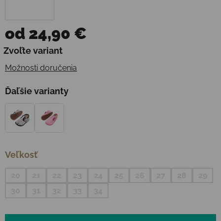
od
24,90 €
Jednotková cena:
Zvoľte variant
Možnosti doručenia
Ďaľšie varianty
Veľkosť
20
21
22
23
24
25
26
27
28
29
30
31
32
33
34