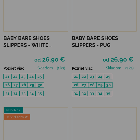
BABY BARE SHOES
BABY BARE SHOES
SLIPPERS - WHITE
SLIPPERS - PUG
FOLKLORE
26,90 €
26,90 €
od
od
Skladom
(1 ks)
Skladom
(1 ks)
Pozrieť viac
Pozrieť viac
21
22
23
24
25
21
22
23
24
25
26
27
28
29
30
26
27
28
29
30
31
32
33
34
35
31
32
33
34
35
NOVINKA
JESEŇ 2026 🍂