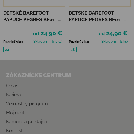
DETSKÉ BAREFOOT
DETSKÉ BAREFOOT
PAPUČE PEGRES BF01 -
PAPUČE PEGRES BF01 -
GAMING
RUŽOVÉ
24,90 €
24,90 €
od
od
Skladom
(>5 ks)
Skladom
(1 ks)
Pozrieť viac
Pozrieť viac
24
28
Zápätie
ZÁKAZNÍCKE CENTRUM
O nás
Kariéra
Vernostný program
Môj účet
Kamenná predajňa
Kontakt