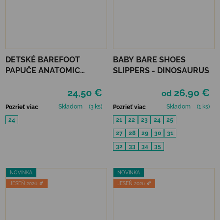
DETSKÉ BAREFOOT
BABY BARE SHOES
PAPUČE ANATOMIC
SLIPPERS - DINOSAURUS
FOOTWEAR - KOSMOS B
24,50 €
26,90 €
od
Skladom
(3 ks)
Skladom
(1 ks)
Pozrieť viac
Pozrieť viac
24
21
22
23
24
25
27
28
29
30
31
32
33
34
35
NOVINKA
NOVINKA
JESEŇ 2026 🍂
JESEŇ 2026 🍂