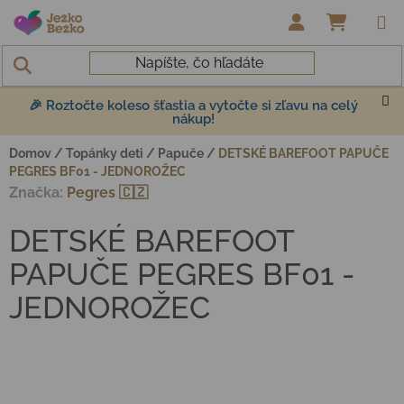
Prejsť na obsah
NÁKUP
🎉 Roztočte koleso šťastia a vytočte si zľavu na celý
nákup!
Domov
/
Topánky deti
/
Papuče
/
DETSKÉ BAREFOOT PAPUČE
PEGRES BF01 - JEDNOROŽEC
Značka:
Pegres 🇨🇿
DETSKÉ BAREFOOT
PAPUČE PEGRES BF01 -
JEDNOROŽEC