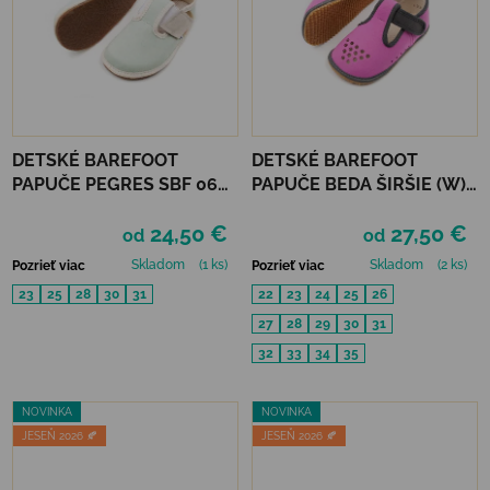
DETSKÉ BAREFOOT
DETSKÉ BAREFOOT
PAPUČE PEGRES SBF 06U
PAPUČE BEDA ŠIRŠIE (W)
- MINT
PERFOROVANÉ -
24,50 €
27,50 €
REBECCA
od
od
Skladom
(1 ks)
Skladom
(2 ks)
Pozrieť viac
Pozrieť viac
23
25
28
30
31
22
23
24
25
26
27
28
29
30
31
32
33
34
35
NOVINKA
NOVINKA
JESEŇ 2026 🍂
JESEŇ 2026 🍂