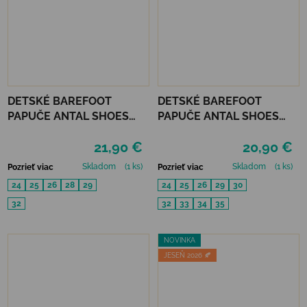
DETSKÉ BAREFOOT
DETSKÉ BAREFOOT
PAPUČE ANTAL SHOES
PAPUČE ANTAL SHOES
RASCAL - MECH REX
RASCAL BASIC - BLACK
21,90 €
20,90 €
Skladom
(1 ks)
Skladom
(1 ks)
Pozrieť viac
Pozrieť viac
24
25
26
28
29
24
25
26
29
30
32
32
33
34
35
NOVINKA
JESEŇ 2026 🍂