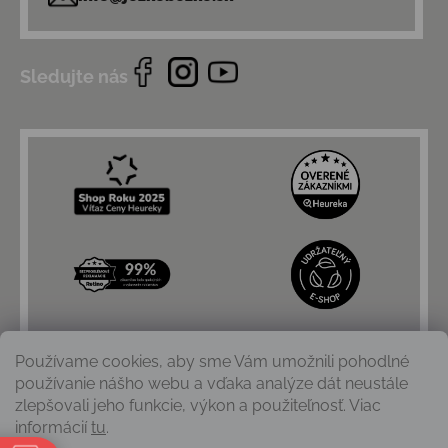
Sledujte nás
Používame cookies, aby sme Vám umožnili pohodlné
používanie nášho webu a vďaka analýze dát neustále
zlepšovali jeho funkcie, výkon a použiteľnosť. Viac
informácií
tu
.