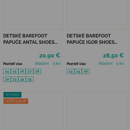
DETSKÉ BAREFOOT
DETSKÉ BAREFOOT
PAPUČE ANTAL SHOES
PAPUČE IGOR SHOES
RASCAL BASIC - YELLOW
HOMIE - GRIS
20,90 €
28,50 €
Skladom
(1 ks)
Skladom
(1 ks)
Pozrieť viac
Pozrieť viac
24
25
26
27
28
23
24
26
30
33
34
35
NOVINKA
JESEŇ 2026 🍂