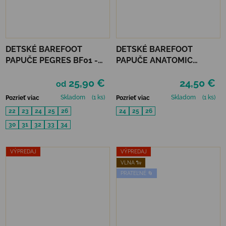
DETSKÉ BAREFOOT
DETSKÉ BAREFOOT
PAPUČE PEGRES BF01 -
PAPUČE ANATOMIC
VESMÍR
FOOTWEAR - CRAFT B
25,90 €
24,50 €
od
Skladom
(1 ks)
Skladom
(1 ks)
Pozrieť viac
Pozrieť viac
22
23
24
25
26
24
25
26
30
31
32
33
34
VÝPREDAJ
VÝPREDAJ
VLNA 🐑
PRATEĽNÉ 🌀