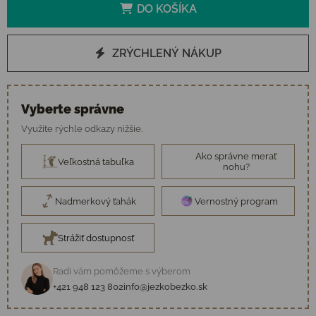
DO KOŠÍKA
ZRÝCHLENÝ NÁKUP
Vyberte správne
Využite rýchle odkazy nižšie.
Ako správne merať
Veľkostná tabuľka
nohu?
Nadmerkový ťahák
Vernostný program
Strážiť dostupnosť
Radi vám pomôžeme s výberom
+421 948 123 802
info@jezkobezko.sk