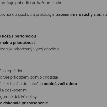
aručuje pohodlie pri každom kroku.
spevnenou špičkou a praktickým
zapínaním na suchý zips
, s
ná
koža s perforáciou
imálnu priedušnosť
dporuje prirodzený vývoj chodidla
ť
na teplé dni
ruje prirodzený pohyb chodidla
á, flexibilná a dostatočne
odolná voči oderu
mi a poškodením
e jemné detské nôžky
 a dokonalé prispôsobenie