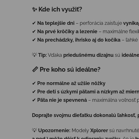
✨ Kde ich využiť?
✔
Na teplejšie dni
– perforácia zaisťuje
vynika
✔
Na prvé krôčiky a lezenie
– maximálne flexi
✔
Na prechádzky, ihrisko aj do kočíka
– ľahké
💡
Tip:
Vďaka
priedušnému dizajnu
sú
ideálne
📏 Pre koho sú ideálne?
✔
Pre normálne až užšie nôžky
✔
Pre deti s úzkymi pätami a nízkym až mie
✔
Päta nie je spevnená
– maximálna voľnosť 
Doprajte svojmu dieťatku dokonalú ľahkosť, 
💡
Upozornenie:
Modely
Xplorer
sú navrhnut
a pod.) môže dôjsť k odieraniu zvršku
, čo je
b