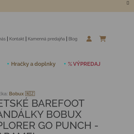
nás
Kontakt
Kamenná predajňa
Blog
NÁKUPN
Hračky a doplnky
% VÝPREDAJ
Novinky
čka:
Bobux 🇳🇿
ETSKÉ BAREFOOT
ANDÁLKY BOBUX
PLORER GO PUNCH -