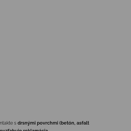
ontakte s
drsnými povrchmi (betón, asfalt
evzťahuje reklamácia.