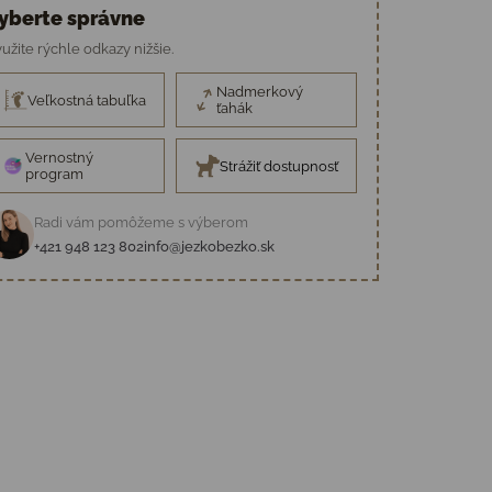
yberte správne
užite rýchle odkazy nižšie.
Nadmerkový
Veľkostná tabuľka
ťahák
Vernostný
Strážiť dostupnosť
program
Radi vám pomôžeme s výberom
+421 948 123 802
info@jezkobezko.sk