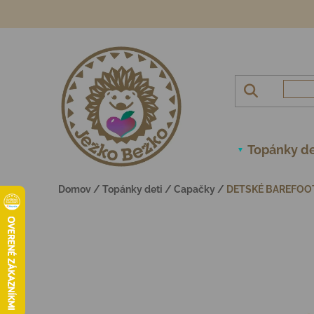
Prejsť na obsah
Topánky de
Domov
/
Topánky deti
/
Capačky
/
DETSKÉ BAREFOO