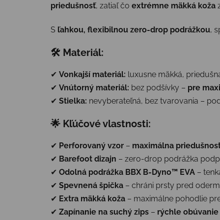
priedušnosť
, zatiaľ čo
extrémne mäkká koža
z
S
ľahkou, flexibilnou zero-drop podrážkou
, 
🛠 Materiál:
✔
Vonkajší materiál:
luxusne mäkká, prieduš
✔
Vnútorný materiál:
bez podšívky –
pre max
✔
Stielka:
nevyberateľná, bez tvarovania – po
🌟 Kľúčové vlastnosti:
✔
Perforovaný vzor
–
maximálna priedušnos
✔
Barefoot dizajn
– zero-drop podrážka podpo
✔
Odolná podrážka BBX B-Dyno™ EVA
– tenk
✔
Spevnená špička
– chráni prsty pred oder
✔
Extra mäkká koža
– maximálne pohodlie pr
✔
Zapínanie na suchý zips
–
rýchle obúvanie