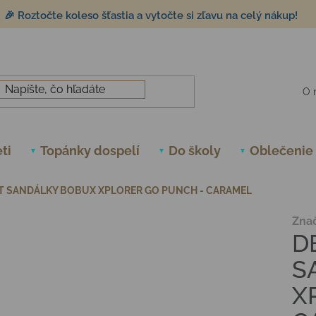
🎉 Roztočte koleso šťastia a vytočte si zľavu na celý nákup!
O 
ti
Topánky dospelí
Do školy
Oblečenie
T SANDÁLKY BOBUX XPLORER GO PUNCH - CARAMEL
Zna
D
S
X