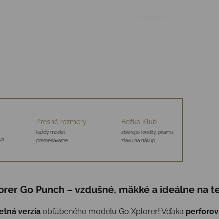
Presné rozmery
Bežko Klub
každý model
zbierajte kredity, priamu
ch
premeriavame
zľavu na nákup
rer Go Punch – vzdušné, mäkké a ideálne na te
etná verzia
obľúbeného modelu Go Xplorer! Vďaka
perforo