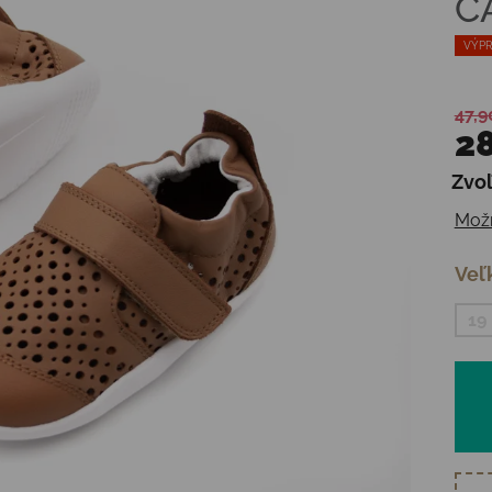
C
VÝPR
47,9
28
Zvoľ
Jedn
Možn
Veľ
19