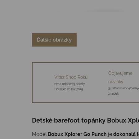
Ďalšie obrázky
Objavujeme
Víťaz Shop Roku
novinky
cena odbornej poroty
34 starostlivo vybraný
Heureka za rok 2025
značiek
Detské barefoot topánky Bobux Xplo
Model
Bobux Xplorer Go Punch
je
dokonalá l