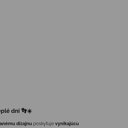
plé dni 👣☀️
vanému dizajnu
poskytuje
vynikajúcu