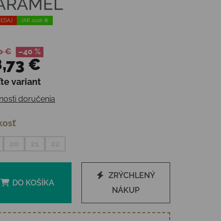
ARAMEL
EDAJ
JAR 2026 🌸
0 €
–40 %
,73 €
te variant
otková cena:
osti doručenia
kosť
20
21
22
ZRÝCHLENÝ
DO KOŠÍKA
NÁKUP