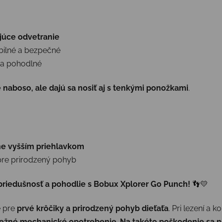
júce odvetranie
bilné a bezpečné
 a pohodlné
 naboso, ale dajú sa nosiť aj s tenkými ponožkami
.
rne vyšším priehlavkom
pre prirodzený pohyb
priedušnosť a pohodlie s Bobux Xplorer Go Punch!
👣💛
é pre
prvé krôčiky a prirodzený pohyb dieťaťa
. Pri lezení a k
ežné mechanické opotrebenie
.
Na takéto poškodenie sa n