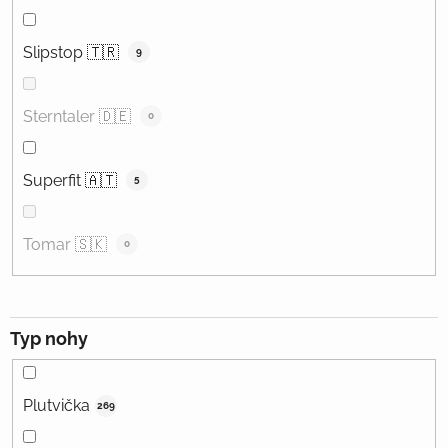
Slipstop 🇹🇷
9
Sterntaler 🇩🇪
0
Superfit 🇦🇹
5
Tomar 🇸🇰
0
Typ nohy
Plutvička
269