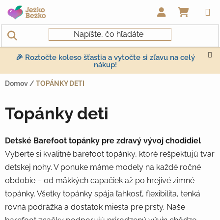
Prejsť na obsah
NÁKUP
🎉 Roztočte koleso šťastia a vytočte si zľavu na celý
nákup!
Domov
/
TOPÁNKY DETI
Topánky deti
Detské Barefoot topánky pre zdravý vývoj chodidiel
Vyberte si kvalitné barefoot topánky, ktoré rešpektujú tvar
detskej nohy. V ponuke máme modely na každé ročné
obdobie – od mäkkých capačiek až po hrejivé zimné
topánky. Všetky topánky spája ľahkosť, flexibilita, tenká
rovná podrážka a dostatok miesta pre prsty. Naše