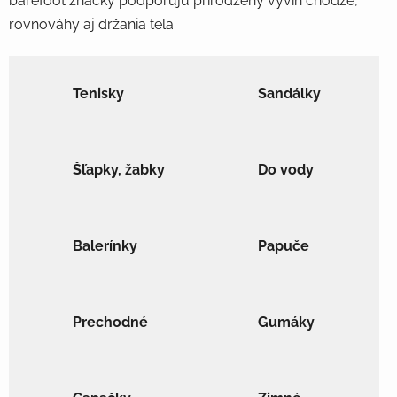
barefoot značky podporujú prirodzený vývin chôdze,
rovnováhy aj držania tela.
Tenisky
Sandálky
Šľapky, žabky
Do vody
Balerínky
Papuče
Prechodné
Gumáky