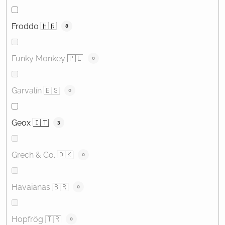
Froddo 🇭🇷
8
Funky Monkey 🇵🇱
0
Garvalín 🇪🇸
0
Geox 🇮🇹
3
Grech & Co. 🇩🇰
0
Havaianas 🇧🇷
0
Hopfrög 🇹🇷
0