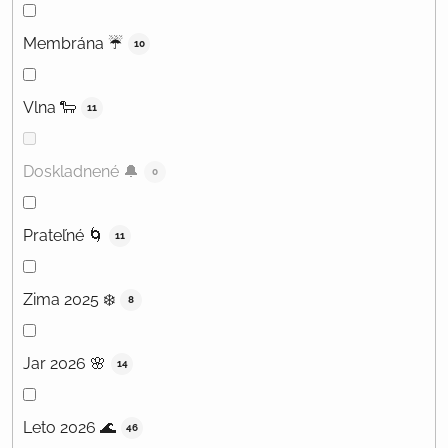
Membrána ☔️
10
Vlna 🐑
11
Doskladnené 🔔
0
Prateľné 🌀
11
Zima 2025 ❄️
8
Jar 2026 🌸
14
Leto 2026 🌊
46