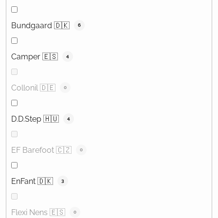
Bundgaard 🇩🇰
6
Camper 🇪🇸
4
Collonil 🇩🇪
0
D.D.Step 🇭🇺
4
EF Barefoot 🇨🇿
0
EnFant 🇩🇰
3
Flexi Nens 🇪🇸
0