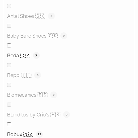
Antal Shoes 🇸🇰
0
Baby Bare Shoes 🇸🇰
0
Beda 🇨🇿
7
Beppi 🇵🇹
0
Biomecanics 🇪🇸
0
Blanditos by Crio's 🇪🇸
0
Bobux 🇳🇿
22