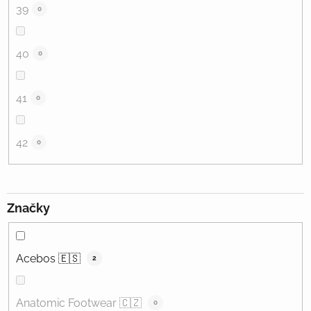
39
0
40
0
41
0
42
0
Značky
Acebos 🇪🇸
2
Anatomic Footwear 🇨🇿
0