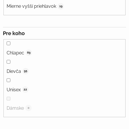
Mierne vyšší priehlavok
19
Pre koho
Chlapec
69
Dievča
95
Unisex
22
Dámske
0