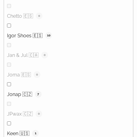
Chetto 🇪🇸
0
Igor Shoes 🇪🇸
10
Jan & Jul 🇨🇦
0
Joma 🇪🇸
0
Jonap 🇨🇿
7
JPwax 🇨🇿
0
Keen 🇺🇸
1