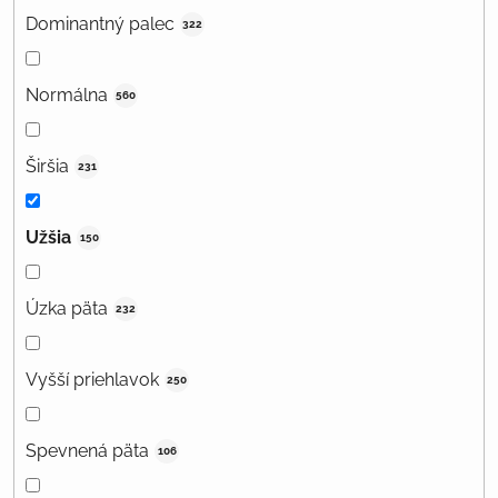
Dominantný palec
322
Normálna
560
Širšia
231
Užšia
150
Úzka päta
232
Vyšší priehlavok
250
Spevnená päta
106