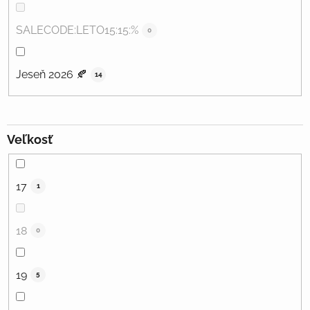
SALECODE:LETO15:15:%
0
Jeseň 2026 🍂
14
Veľkosť
17
1
18
0
19
5