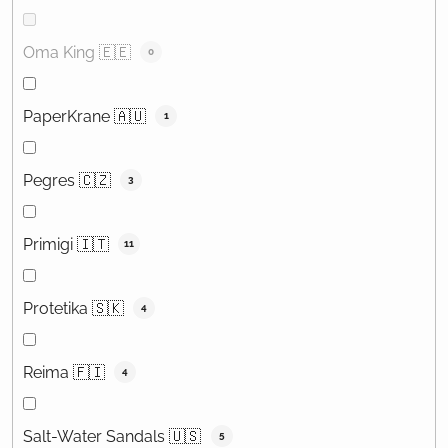
Oma King 🇪🇪
0
PaperKrane 🇦🇺
1
Pegres 🇨🇿
3
Primigi 🇮🇹
11
Protetika 🇸🇰
4
Reima 🇫🇮
4
Salt-Water Sandals 🇺🇸
5