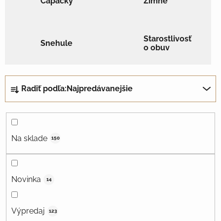
Capačky
Zimné
Starostlivosť
Snehule
o obuv
Radenie produktov
Radiť podľa:
Najpredávanejšie
Na sklade
150
Novinka
14
Výpredaj
123