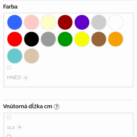
Farba
HNED
0
Vnútorná dĺžka cm
?
11.2
0