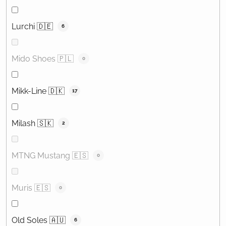
Lurchi 🇩🇪
6
Mido Shoes 🇵🇱
0
Mikk-Line 🇩🇰
17
Milash 🇸🇰
2
MTNG Mustang 🇪🇸
0
Muris 🇪🇸
0
Old Soles 🇦🇺
6