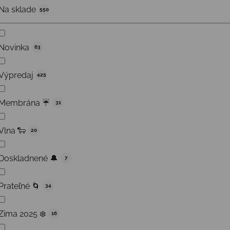
Na sklade
550
Novinka
63
Výpredaj
425
Membrána ☔️
31
Vlna 🐑
20
Doskladnené 🔔
7
Prateľné 🌀
34
Zima 2025 ❄️
16