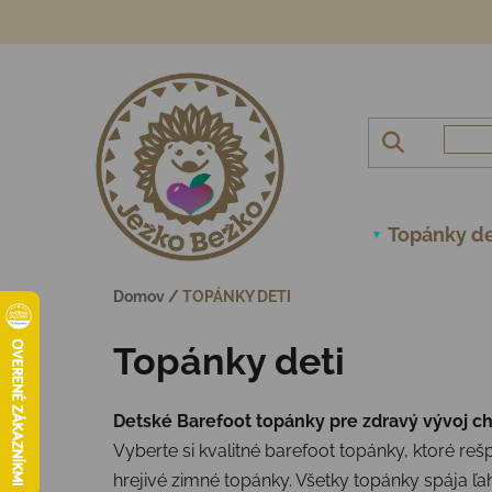
Prejsť na obsah
Topánky de
Domov
/
TOPÁNKY DETI
Topánky deti
Detské Barefoot topánky pre zdravý vývoj ch
Vyberte si kvalitné barefoot topánky, ktoré 
hrejivé zimné topánky. Všetky topánky spája ľa