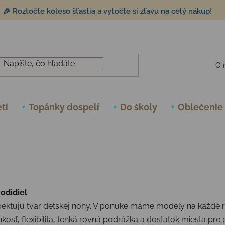
🎉 Roztočte koleso šťastia a vytočte si zľavu na celý nákup!
O 
ti
Topánky dospelí
Do školy
Oblečenie
odidiel
rešpektujú tvar detskej nohy. V ponuke máme modely na každ
hkosť, flexibilita, tenká rovná podrážka a dostatok miesta pr