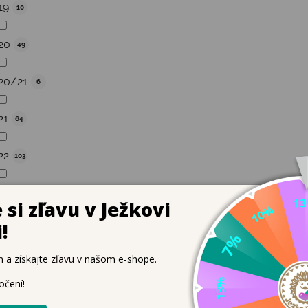
19
10
20
49
20/21
6
21
64
22
103
22/23
8
23
127
24
160
25
192