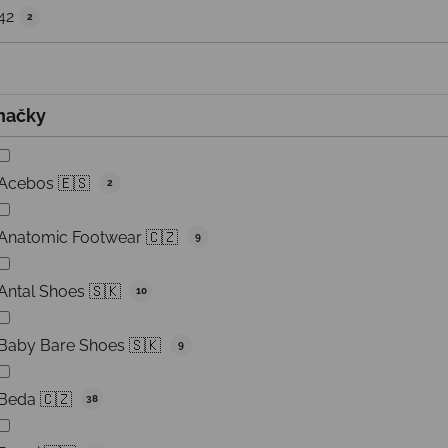
42
2
načky
Acebos 🇪🇸
2
Anatomic Footwear 🇨🇿
9
Antal Shoes 🇸🇰
10
Baby Bare Shoes 🇸🇰
9
Beda 🇨🇿
38