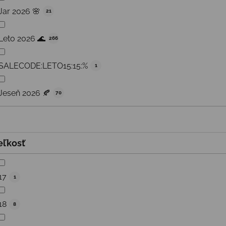
Jar 2026 🌸
21
Leto 2026 🌊
266
SALECODE:LETO15:15:%
1
Jeseň 2026 🍂
70
eľkosť
17
1
18
8