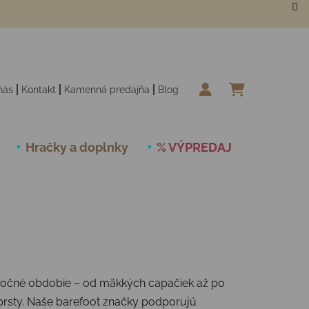
nás
Kontakt
Kamenná predajňa
Blog
NÁKUPN
Hračky a doplnky
% VÝPREDAJ
Novinky
é ročné obdobie – od mäkkých capačiek až po
e prsty. Naše barefoot značky podporujú