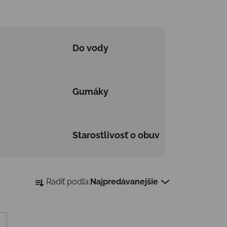
Do vody
Gumáky
Starostlivosť o obuv
Radenie produktov
Radiť podľa:
Najpredávanejšie