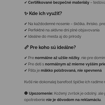
✔
Certifikované bezpečné materiály
– testov
✨ Kde ich využiť?
✔ Na každodenné nosenie – škôlka, ihrisko, p
✔ Perfektné na aktívne dni plné objavovania
✔ Ideálne do mesta aj do prírody
📏 Pre koho sú ideálne?
✔ Pre
normálne až užšie nôžky
, nie pre domi
✔ Pre deti s
normálnym až mierne vyšším pr
✔ Päta je
mäkko polstrovaná, nie spevnená
Kvôli nie dokonalej barefoot špičke ich radíme
🛑 Upozornenie:
Kožený zvršok je odolný, ale 
opotrebenie
nie je dôvodom na reklamáciu
.