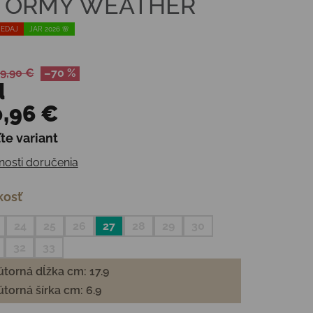
TORMY WEATHER
EDAJ
JAR 2026 🌸
9,90 €
–70 %
d
,96 €
te variant
otková cena:
osti doručenia
kosť
24
25
26
27
28
29
30
32
33
torná dĺžka cm: 17.9
torná šírka cm: 6.9