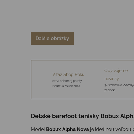
Ďalšie obrázky
Objavujeme
Víťaz Shop Roku
novinky
cena odbornej poroty
34 starostlivo vybraný
Heureka za rok 2025
značiek
Detské barefoot tenisky Bobux Alph
Model
Bobux Alpha Nova
je ideálnou voľbou p