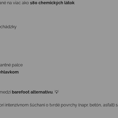
ané na viac ako
180 chemických látok
rechádzky
nantné palce
iehlavkom
 medzi
barefoot alternatívu
. 💡
pri intenzívnom šúchaní o tvrdé povrchy (napr. betón, asfalt