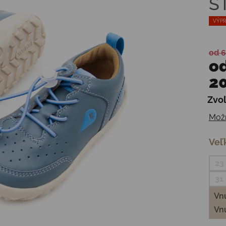
S
VÝPR
od 6
o
20
Zvoľ
Jedn
Možn
Veľ
23
31
Vnú
Vnú