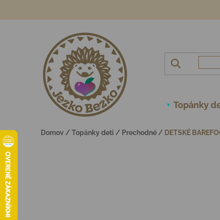
Prejsť na obsah
Topánky de
Domov
/
Topánky deti
/
Prechodné
/
DETSKÉ BAREFO