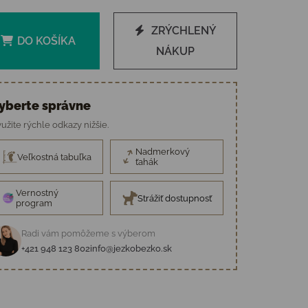
ZRÝCHLENÝ
DO KOŠÍKA
NÁKUP
yberte správne
užite rýchle odkazy nižšie.
Nadmerkový
Veľkostná tabuľka
ťahák
Vernostný
Strážiť dostupnosť
program
Radi vám pomôžeme s výberom
+421 948 123 802
info@jezkobezko.sk