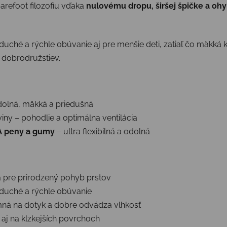
arefoot filozofiu vďaka
nulovému dropu, širšej špičke a oh
duché a rýchle obúvanie aj pre menšie deti, zatiaľ čo mäkká k
 dobrodružstiev.
dolná, mäkká a priedušná
iny – pohodlie a optimálna ventilácia
 peny a gumy
– ultra flexibilná a odolná
ka pre prirodzený pohyb prstov
duché a rýchle obúvanie
mná na dotyk a dobre odvádza vlhkosť
 aj na klzkejších povrchoch