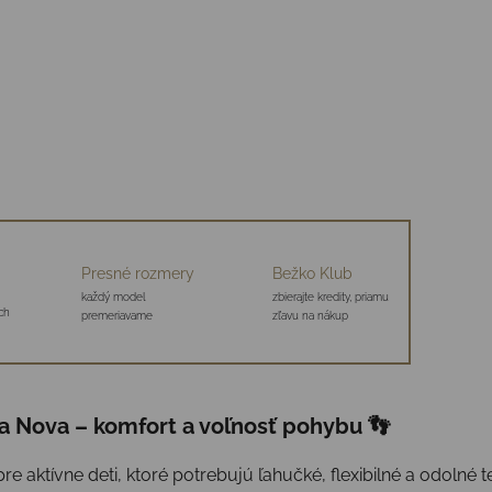
Presné rozmery
Bežko Klub
každý model
zbierajte kredity, priamu
ch
premeriavame
zľavu na nákup
a Nova – komfort a voľnosť pohybu 👣
re aktívne deti, ktoré potrebujú ľahučké, flexibilné a odolné