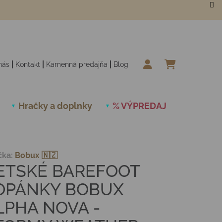
nás
Kontakt
Kamenná predajňa
Blog
NÁKUPN
Hračky a doplnky
% VÝPREDAJ
Novinky
čka:
Bobux 🇳🇿
ETSKÉ BAREFOOT
OPÁNKY BOBUX
LPHA NOVA -