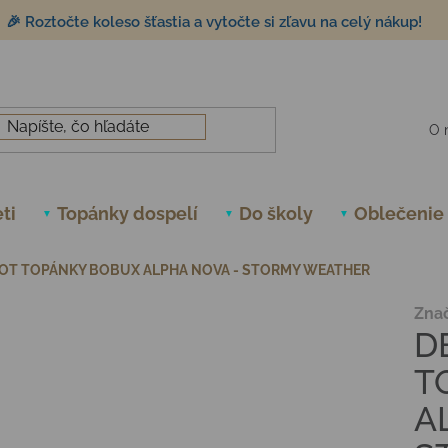
🎉 Roztočte koleso šťastia a vytočte si zľavu na celý nákup!
O 
ti
Topánky dospelí
Do školy
Oblečenie
OT TOPÁNKY BOBUX ALPHA NOVA - STORMY WEATHER
Zna
D
T
A