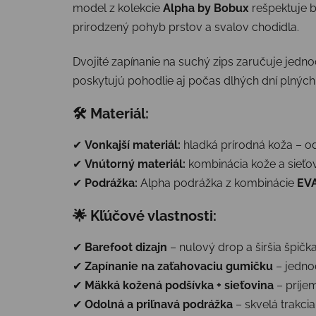
model z kolekcie
Alpha by Bobux
rešpektuje b
prirodzený pohyb prstov a svalov chodidla.
Dvojité zapínanie na suchý zips zaručuje jedno
poskytujú pohodlie aj počas dlhých dní plných
🛠 Materiál:
✔
Vonkajší materiál:
hladká prírodná koža – o
✔
Vnútorný materiál:
kombinácia kože a sieťov
✔
Podrážka:
Alpha podrážka z kombinácie
EVA
🌟 Kľúčové vlastnosti:
✔
Barefoot dizajn
– nulový drop a širšia špič
✔
Zapínanie na zaťahovaciu gumičku
– jedno
✔
Mäkká kožená podšívka + sieťovina
– príje
✔
Odolná a priľnavá podrážka
– skvelá trakcia