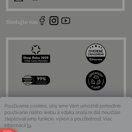
Sledujte nás
Používame cookies, aby sme Vám umožnili pohodlné
používanie nášho webu a vďaka analýze dát neustále
zlepšovali jeho funkcie, výkon a použiteľnosť. Viac
informácií
tu
.