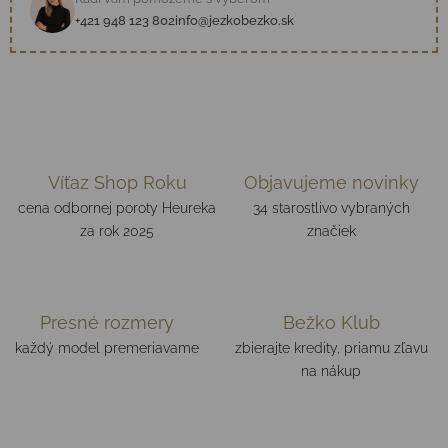
+421 948 123 802
info@jezkobezko.sk
Víťaz Shop Roku
Objavujeme novinky
cena odbornej poroty Heureka
34 starostlivo vybraných
za rok 2025
značiek
Presné rozmery
Bežko Klub
každý model premeriavame
zbierajte kredity, priamu zľavu
na nákup