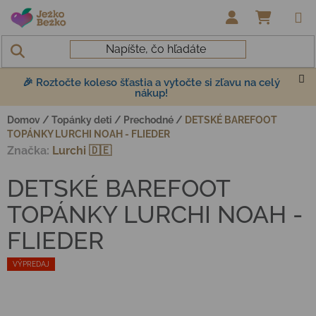
Prejsť na obsah
NÁKUP
🎉 Roztočte koleso šťastia a vytočte si zľavu na celý
nákup!
Domov
/
Topánky deti
/
Prechodné
/
DETSKÉ BAREFOOT
TOPÁNKY LURCHI NOAH - FLIEDER
Značka:
Lurchi 🇩🇪
DETSKÉ BAREFOOT
TOPÁNKY LURCHI NOAH -
FLIEDER
VÝPREDAJ