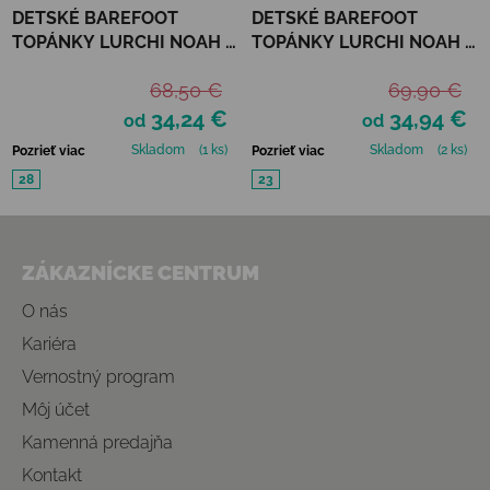
DETSKÉ BAREFOOT
DETSKÉ BAREFOOT
TOPÁNKY LURCHI NOAH -
TOPÁNKY LURCHI NOAH -
BLUE
TURKIS
68,50 €
69,90 €
34,24 €
34,94 €
od
od
Skladom
(1 ks)
Skladom
(2 ks)
Pozrieť viac
Pozrieť viac
28
23
Zápätie
ZÁKAZNÍCKE CENTRUM
O nás
Kariéra
Vernostný program
Môj účet
Kamenná predajňa
Kontakt