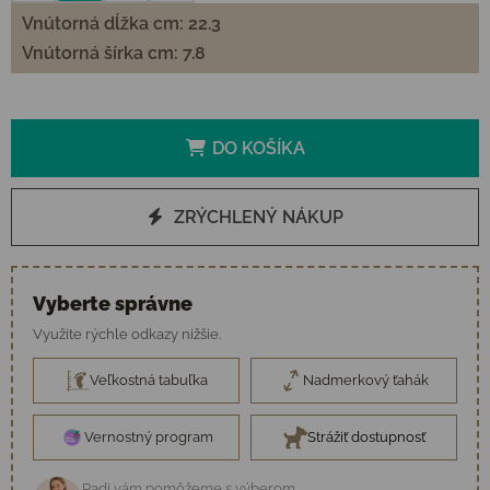
Vnútorná dĺžka cm: 22.3
Vnútorná šírka cm: 7.8
DO KOŠÍKA
ZRÝCHLENÝ NÁKUP
Vyberte správne
Využite rýchle odkazy nižšie.
Veľkostná tabuľka
Nadmerkový ťahák
Vernostný program
Strážiť dostupnosť
Radi vám pomôžeme s výberom