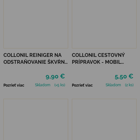
COLLONIL REINIGER NA
COLLONIL CESTOVNÝ
ODSTRAŇOVANIE ŠKVŔN
PRÍPRAVOK - MOBIL
200 ML
ČIERNY
9,90 €
5,50 €
Skladom
(>5 ks)
Skladom
(2 ks)
Pozrieť viac
Pozrieť viac