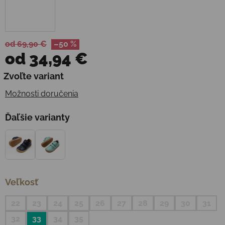
od 69,90 €
–50 %
od
34,94 €
Jednotková cena:
Zvoľte variant
Možnosti doručenia
Ďaľšie varianty
Veľkosť
22
23
24
25
26
27
28
29
30
31
32
33
34
35