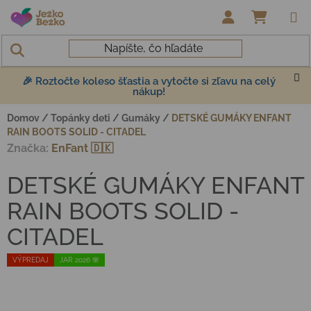
Prejsť na obsah
NÁKUP
🎉 Roztočte koleso šťastia a vytočte si zľavu na celý
nákup!
Domov
/
Topánky deti
/
Gumáky
/
DETSKÉ GUMÁKY ENFANT
RAIN BOOTS SOLID - CITADEL
Značka:
EnFant 🇩🇰
DETSKÉ GUMÁKY ENFANT
RAIN BOOTS SOLID -
CITADEL
VÝPREDAJ
JAR 2026 🌸