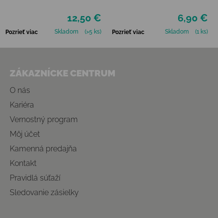
12,50 €
6,90 €
Skladom
(>5 ks)
Skladom
(1 ks)
Pozrieť viac
Pozrieť viac
Zápätie
ZÁKAZNÍCKE CENTRUM
O nás
Kariéra
Vernostný program
Môj účet
Kamenná predajňa
Kontakt
Pravidlá súťaží
Sledovanie zásielky