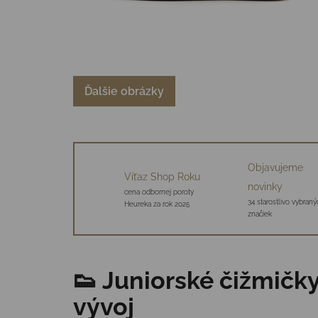
Ďalšie obrázky
Objavujeme
Víťaz Shop Roku
novinky
cena odbornej poroty
34 starostlivo vybraný
Heureka za rok 2025
značiek
👟 Juniorské čižmič
vývoj