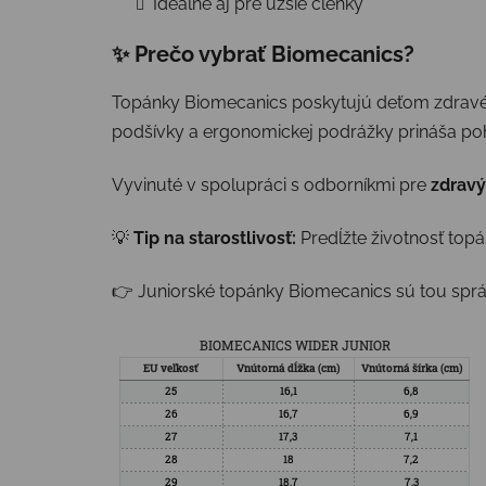
Ideálne aj pre užšie členky
✨ Prečo vybrať Biomecanics?
Topánky Biomecanics poskytujú deťom zdravé a
podšívky a ergonomickej podrážky prináša poho
Vyvinuté v spolupráci s odborníkmi pre
zdravý
💡
Tip na starostlivosť:
Predĺžte životnosť to
👉 Juniorské topánky Biomecanics sú tou správ