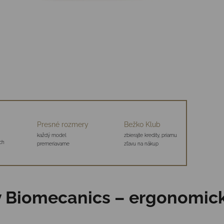
Presné rozmery
Bežko Klub
každý model
zbierajte kredity, priamu
ch
premeriavame
zľavu na nákup
ky Biomecanics – ergonomic