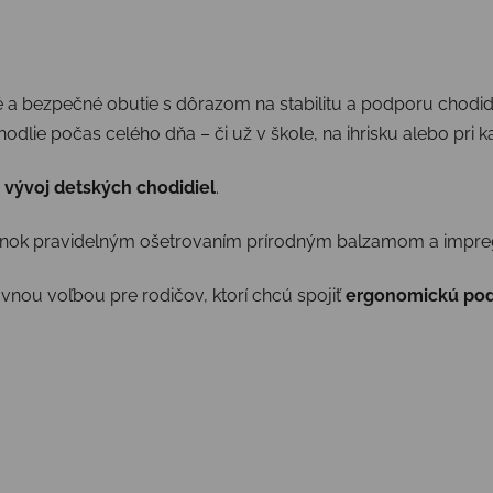
 bezpečné obutie s dôrazom na stabilitu a podporu chodidla
dlie počas celého dňa – či už v škole, na ihrisku alebo pri
 vývoj detských chodidiel
.
pánok pravidelným ošetrovaním prírodným balzamom a impre
nou voľbou pre rodičov, ktorí chcú spojiť
ergonomickú podp