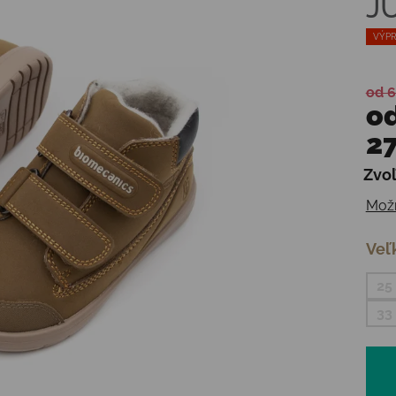
J
VÝPR
od 6
o
27
Zvoľ
Jedn
Možn
Veľ
25
33