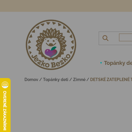
Prejsť na obsah
Topánky de
Domov
/
Topánky deti
/
Zimné
/
DETSKÉ ZATEPLENÉ 