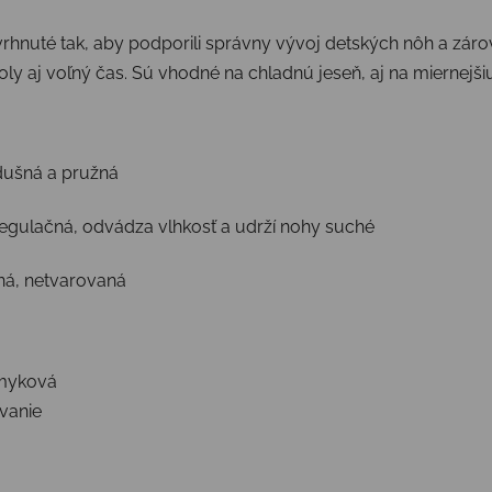
nuté tak, aby podporili správny vývoj detských nôh a zároveň
y aj voľný čas. Sú vhodné na chladnú jeseň, aj na miernejši
edušná a pružná
egulačná, odvádza vlhkosť a udrží nohy suché
ná, netvarovaná
išmyková
vanie