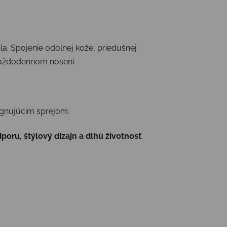
. Spojenie odolnej kože, priedušnej
 každodennom nosení.
gnujúcim sprejom.
oru, štýlový dizajn a dlhú životnosť
.