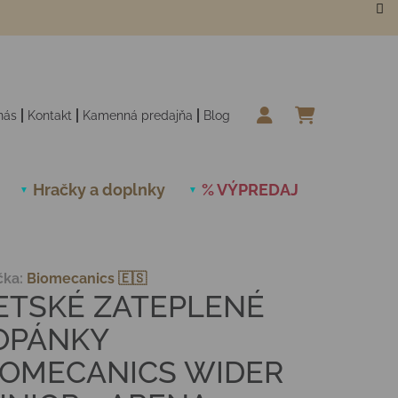
nás
Kontakt
Kamenná predajňa
Blog
NÁKUPN
Hračky a doplnky
% VÝPREDAJ
Novinky
čka:
Biomecanics 🇪🇸
ETSKÉ ZATEPLENÉ
OPÁNKY
IOMECANICS WIDER