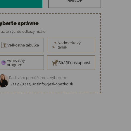
NÁKUP
yberte správne
užite rýchle odkazy nižšie.
Nadmerkový
Veľkostná tabuľka
ťahák
Vernostný
Strážiť dostupnosť
program
Radi vám pomôžeme s výberom
+421 948 123 802
info@jezkobezko.sk