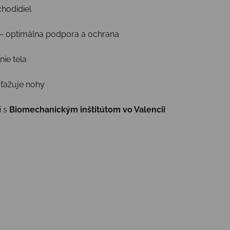
hodidiel
– optimálna podpora a ochrana
ie tela
aťažuje nohy
i s
Biomechanickým inštitútom vo Valencii