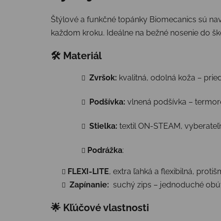
Štýlové a funkčné topánky Biomecanics sú navrh
každom kroku. Ideálne na bežné nosenie do škol
🛠 Materiál
Zvršok:
kvalitná, odolná koža – pri
Podšívka:
vlnená podšívka – termor
Stielka:
textil ON-STEAM, vyberateľ
Podrážka
:
FLEXI-LITE
, extra ľahká a flexibilná, prot
Zapínanie:
suchý zips – jednoduché obú
🌟 Kľúčové vlastnosti