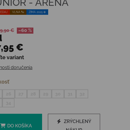
UNIOR - ARENA
EDAJ
VLNA 🐑
ZIMA 2025 ❄️
9,90 €
–60 %
d
,95 €
te variant
otková cena:
osti doručenia
kosť
26
27
28
29
30
31
32
34
ZRÝCHLENÝ
DO KOŠÍKA