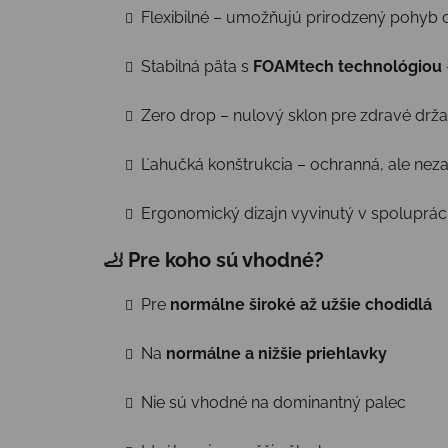
Flexibilné – umožňujú prirodzený pohyb c
Stabilná päta s
FOAMtech technológiou
Zero drop – nulový sklon pre zdravé držan
Ľahučká konštrukcia – ochranná, ale nez
Ergonomický dizajn vyvinutý v spoluprác
🦶 Pre koho sú vhodné?
Pre
normálne široké až užšie chodidlá
Na
normálne a nižšie priehlavky
Nie sú vhodné na dominantný palec